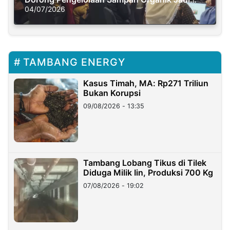
Solusi Krisis Iklim
04/07/2026
TAMBANG ENERGY
Kasus Timah, MA: Rp271 Triliun
Bukan Korupsi
09/08/2026 - 13:35
Tambang Lobang Tikus di Tilek
Diduga Milik Iin, Produksi 700 Kg
07/08/2026 - 19:02