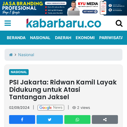
BERANDA
NASIONAL
DAERAH
EKONOMI
PARIWISATA
Informasi
KabarbaruTV
Kirim
Tentang
Nasional
Iklan
Berita
Kami
NASIONAL
Berita
PSI Jakarta: Ridwan Kamil Layak
Nasional
International
Olahraga
Entertainment
Daerah
Pariwisata
Kuliner
Kolom
Didukung untuk Atasi
Tantangan Jaksel
Network
02/09/2024
|
|
2
views
PT
TREETAN