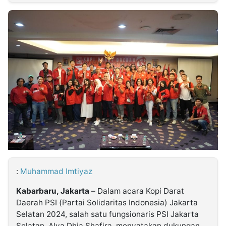
MULTIMEDIA
INDONESIA
Partner
Insight
Suara
Lens
Daily
Jalan
Idealita
Kita
Dinamikapost.com
Radar
Seedbacklink
NTB
Time
IDN
Jogja
Rakyat
News
Notice
Baru
Follow
Kabarbaru
:
Muhammad Imtiyaz
Kabarbaru, Jakarta
– Dalam acara Kopi Darat
Daerah PSI (Partai Solidaritas Indonesia) Jakarta
Selatan 2024, salah satu fungsionaris PSI Jakarta
Selatan, Alya Dhia Shafira, menyatakan dukungan