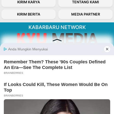
KIRIM KARYA
TENTANG KAMI
KIRIM BERITA
MEDIA PARTNER
KABARBARU NETWORK
About Our Kabarbaru.co
Kabarbaru.co menyajikan berita aktual dan
inspiratif dari sudut pandang berbaik sangka
serta terverifikasi dari sumber yang tepat.
Follow Kabarbaru