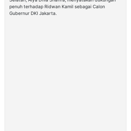
penuh terhadap Ridwan Kamil sebagai Calon
Gubernur DKI Jakarta.
©
Kabarbaru.co
-
2026
PT.
Kabarbaru
Media
Holding