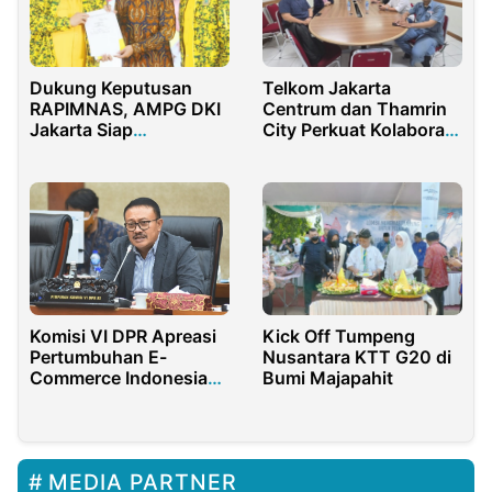
Dukung Keputusan
Telkom Jakarta
RAPIMNAS, AMPG DKI
Centrum dan Thamrin
Jakarta Siap
City Perkuat Kolaborasi
Menangkan Gibran
Kawasan Bisnis dan
Industri
Kick Off Tumpeng
Komisi VI DPR Apreasi
Nusantara KTT G20 di
Pertumbuhan E-
Bumi Majapahit
Commerce Indonesia
No.1 di Dunia
MEDIA PARTNER