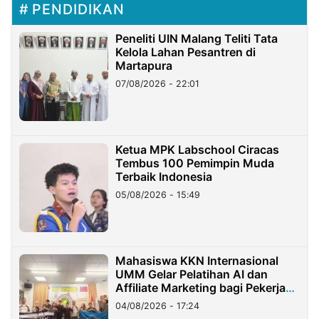
PENDIDIKAN
Peneliti UIN Malang Teliti Tata
Kelola Lahan Pesantren di
Martapura
07/08/2026 - 22:01
Ketua MPK Labschool Ciracas
Tembus 100 Pemimpin Muda
Terbaik Indonesia
05/08/2026 - 15:49
Mahasiswa KKN Internasional
UMM Gelar Pelatihan AI dan
Affiliate Marketing bagi Pekerja
Migran Indonesia di Taiwan
04/08/2026 - 17:24