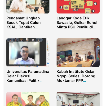
Pengamat Ungkap
Langgar Kode Etik
Sosok Tepat Calon
Bawaslu, Golkar Rohul
KSAL, Gantikan
Minta PSU Pemilu di
Laksamana Yudo
Lima TPS PT
Margono
Hutahaehan
Universitas Paramadina
Kabah Institute Gelar
Gelar Diskusi
Ngopi Series, Dorong
Komunikasi Politik
Muktamar PPP
Jelang Pemilu 2024
Dipercepat