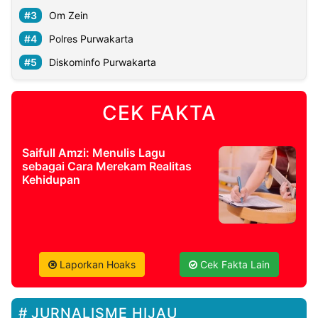
Om Zein
Polres Purwakarta
Diskominfo Purwakarta
CEK FAKTA
Saifull Amzi: Menulis Lagu
sebagai Cara Merekam Realitas
Kehidupan
Laporkan Hoaks
Cek Fakta Lain
JURNALISME HIJAU