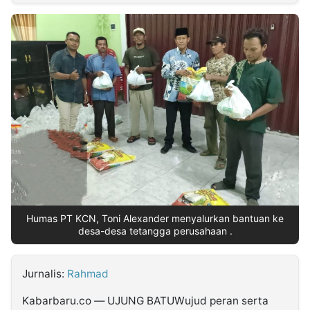
MULTIMEDIA
INDONESIA
Partner
Insight
Suara
Lens
Daily
Jalan
Idealita
Kita
Radar
Seedbacklink
NTB
Time
IDN
Jogja
Rakyat
News
Notice
Baru
Follow
Kabarbaru
Humas PT KCN, Toni Alexander menyalurkan bantuan ke
desa-desa tetangga perusahaan .
Jurnalis:
Rahmad
Kabarbaru.co — UJUNG BATUWujud peran serta