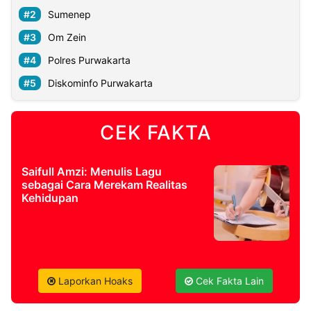
Sumenep
Om Zein
Polres Purwakarta
Diskominfo Purwakarta
CEK FAKTA
Saifull Amzi: Menulis Lagu
sebagai Cara Merekam Realitas
Kehidupan
Laporkan Hoaks
Cek Fakta Lain