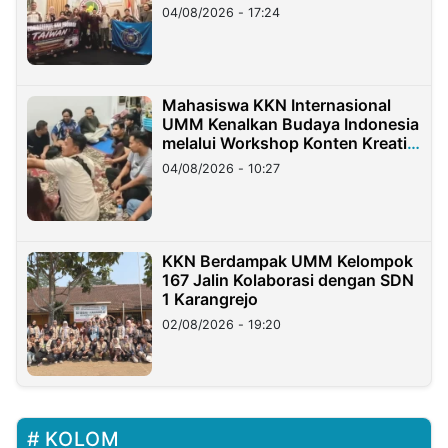
Migran Indonesia di Taiwan
04/08/2026 - 17:24
Mahasiswa KKN Internasional
UMM Kenalkan Budaya Indonesia
melalui Workshop Konten Kreatif
di Taiwan
04/08/2026 - 10:27
KKN Berdampak UMM Kelompok
167 Jalin Kolaborasi dengan SDN
1 Karangrejo
02/08/2026 - 19:20
KOLOM