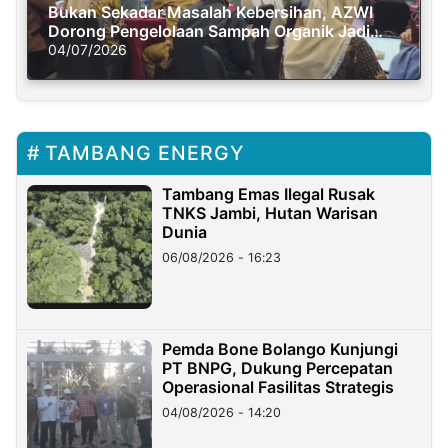
Bukan Sekadar Masalah Kebersihan, AZWI
Dorong Pengelolaan Sampah Organik Jadi
Solusi Krisis Iklim
04/07/2026
TAMBANG ENERGY
Tambang Emas Ilegal Rusak
TNKS Jambi, Hutan Warisan
Dunia
06/08/2026 - 16:23
Pemda Bone Bolango Kunjungi
PT BNPG, Dukung Percepatan
Operasional Fasilitas Strategis
04/08/2026 - 14:20