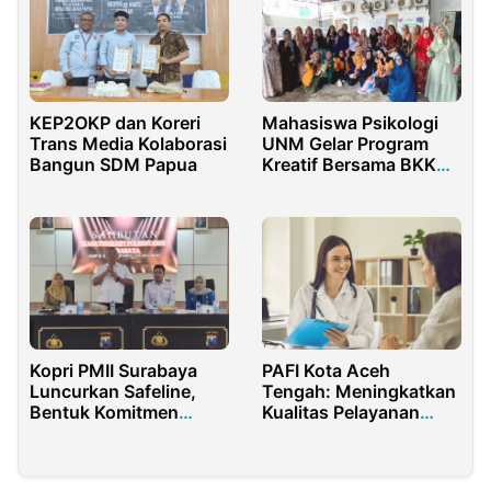
KEP2OKP dan Koreri
Mahasiswa Psikologi
Trans Media Kolaborasi
UNM Gelar Program
Bangun SDM Papua
Kreatif Bersama BKKBN
untuk Lansia: “Karya
Tangan Hatipun
Senang” di Sulawesi
Selatan
Kopri PMII Surabaya
PAFI Kota Aceh
Luncurkan Safeline,
Tengah: Meningkatkan
Bentuk Komitmen
Kualitas Pelayanan
Lindungi Perempuan
Kesehatan Masyarakat
dan Anak