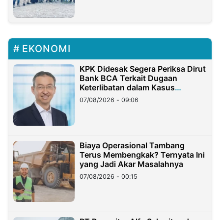
EKONOMI
KPK Didesak Segera Periksa Dirut
Bank BCA Terkait Dugaan
Keterlibatan dalam Kasus
Hilangnya Dana Nasabah Rp2,58
07/08/2026 - 09:06
Miliar
Biaya Operasional Tambang
Terus Membengkak? Ternyata Ini
yang Jadi Akar Masalahnya
07/08/2026 - 00:15