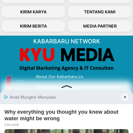
KIRIM KARYA
TENTANG KAMI
KIRIM BERITA
MEDIA PARTNER
KABARBARU NETWORK
About Our Kabarbaru.co
Kabarbaru.co menyajikan berita aktual dan
inspiratif dari sudut pandang berbaik sangka
serta terverifikasi dari sumber yang tepat.
Follow Kabarbaru