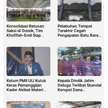
Konsolidasi Ratusan
Pelabuhan Tempat
Saksi di Gresik, Tim
Terakhir Cegah
Khofifah-Emil Siap
Pengapalan Batu Bara
Menang di Pilkada
Tidak Penuhi Syarat
Jatim 2024
Ketum PMII UIJ Kutuk
Kepala Dindik Jatim
Keras Pemanggilan
Diduga Terlibat Skandal
Kader Akibat Materi
Korupsi Dana
Stand-Up: Sebut
Pendidikan Miliaran
Tindakan Kampus
Rupiah
Represif dan
Antikreativitas.