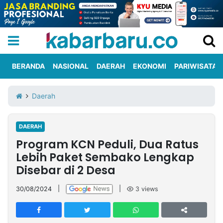
BERANDA
NASIONAL
DAERAH
EKONOMI
PARIWISATA
Informasi
KabarbaruTV
Kirim
Tentang
Daerah
Iklan
Berita
Kami
DAERAH
Berita
Program KCN Peduli, Dua Ratus
Nasional
International
Olahraga
Entertainment
Daerah
Pariwisata
Kuliner
Kolom
Lebih Paket Sembako Lengkap
Disebar di 2 Desa
Network
30/08/2024
|
|
3
views
PT
TREETAN