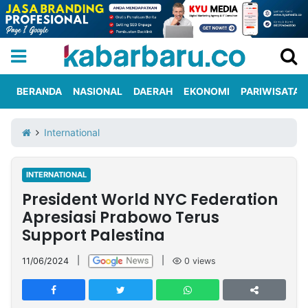
BERANDA
NASIONAL
DAERAH
EKONOMI
PARIWISATA
Informasi
KabarbaruTV
Kirim
Tentang
International
Iklan
Berita
Kami
INTERNATIONAL
Berita
President World NYC Federation
Nasional
International
Olahraga
Entertainment
Daerah
Pariwisata
Kuliner
Kolom
Apresiasi Prabowo Terus
Support Palestina
Network
11/06/2024
|
|
0
views
PT
TREETAN