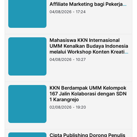
Affiliate Marketing bagi Pekerja
Migran Indonesia di Taiwan
04/08/2026 - 17:24
Mahasiswa KKN Internasional
UMM Kenalkan Budaya Indonesia
melalui Workshop Konten Kreatif
di Taiwan
04/08/2026 - 10:27
KKN Berdampak UMM Kelompok
167 Jalin Kolaborasi dengan SDN
1 Karangrejo
02/08/2026 - 19:20
Cipta Publishing Dorong Penulis