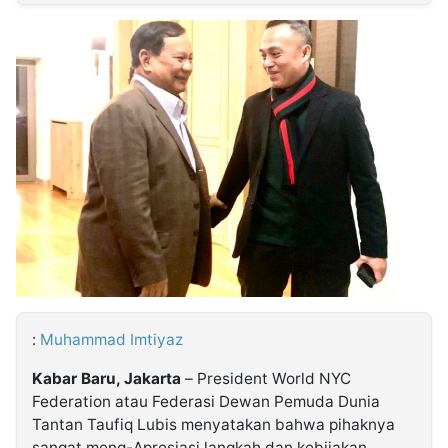
MULTIMEDIA
INDONESIA
Partner
Insight
Suara
Lens
Daily
Jalan
Idealita
Kita
Dinamikapost.com
Radar
Seedbacklink
NTB
Time
IDN
Jogja
Rakyat
News
Notice
Baru
Follow
Kabarbaru
:
Muhammad Imtiyaz
Kabar Baru, Jakarta
– President World NYC
Federation atau Federasi Dewan Pemuda Dunia
Tantan Taufiq Lubis menyatakan bahwa pihaknya
sangat meng-Apresiasi langkah dan kebijakan