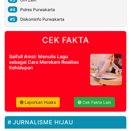
Polres Purwakarta
Diskominfo Purwakarta
CEK FAKTA
Saifull Amzi: Menulis Lagu
sebagai Cara Merekam Realitas
Kehidupan
Laporkan Hoaks
Cek Fakta Lain
JURNALISME HIJAU