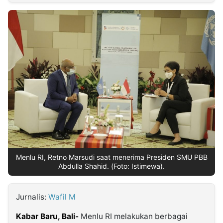
MULTIMEDIA
INDONESIA
Partner
Insight
Suara
Lens
Daily
Jalan
Idealita
Kita
Dinamikapost.com
Radar
Seedbacklink
NTB
Time
IDN
Jogja
Rakyat
News
Notice
Baru
Follow
Kabarbaru
Menlu RI, Retno Marsudi saat menerima Presiden SMU PBB
Abdulla Shahid. (Foto: Istimewa).
Jurnalis:
Wafil M
Kabar Baru, ​Bali-
Menlu RI melakukan berbagai