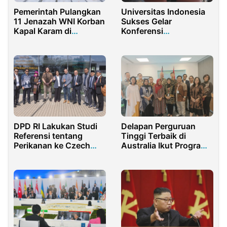
Pemerintah Pulangkan
Universitas Indonesia
11 Jenazah WNI Korban
Sukses Gelar
Kapal Karam di
Konferensi
Malaysia
Internasional di Jepang
DPD RI Lakukan Studi
Delapan Perguruan
Referensi tentang
Tinggi Terbaik di
Perikanan ke Czech
Australia Ikut Program
University Ceko
IISMA