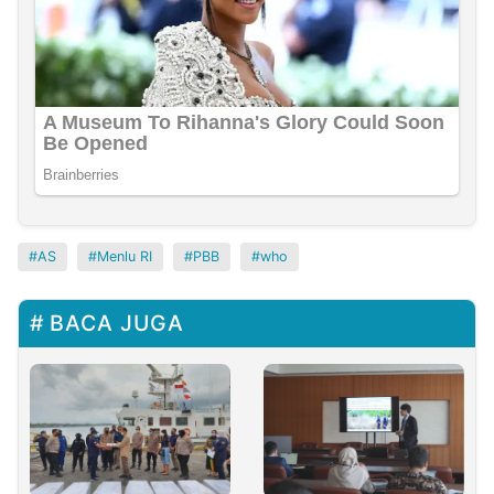
AS
Menlu RI
PBB
who
BACA JUGA