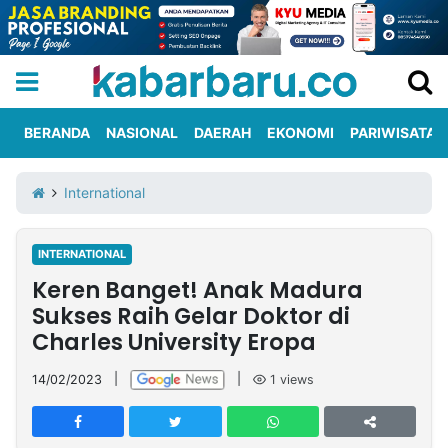
BERANDA
NASIONAL
DAERAH
EKONOMI
PARIWISATA
Informasi
KabarbaruTV
Kirim
Tentang
International
Iklan
Berita
Kami
INTERNATIONAL
Berita
Keren Banget! Anak Madura
Nasional
International
Olahraga
Entertainment
Daerah
Pariwisata
Kuliner
Kolom
Sukses Raih Gelar Doktor di
Charles University Eropa
Network
14/02/2023
|
|
1
views
PT
TREETAN