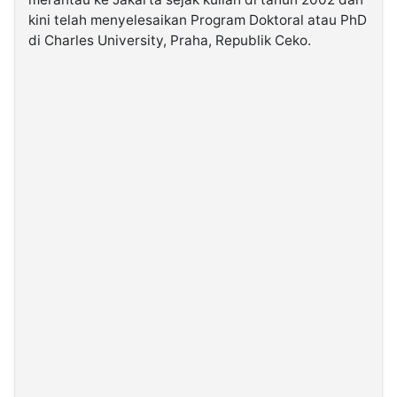
kini telah menyelesaikan Program Doktoral atau PhD
di Charles University, Praha, Republik Ceko.
©
Kabarbaru.co
-
2026
PT.
Kabarbaru
Media
Holding