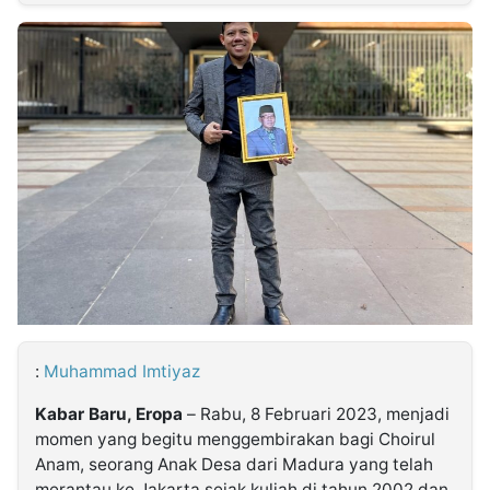
MULTIMEDIA
INDONESIA
Partner
Insight
Suara
Lens
Daily
Jalan
Idealita
Kita
Dinamikapost.com
Radar
Seedbacklink
NTB
Time
IDN
Jogja
Rakyat
News
Notice
Baru
Follow
Kabarbaru
:
Muhammad Imtiyaz
Kabar Baru, Eropa
– Rabu, 8 Februari 2023, menjadi
momen yang begitu menggembirakan bagi Choirul
Anam, seorang Anak Desa dari Madura yang telah
merantau ke Jakarta sejak kuliah di tahun 2002 dan