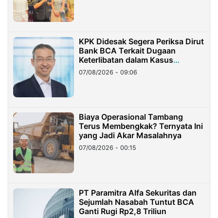
KPK Didesak Segera Periksa Dirut
Bank BCA Terkait Dugaan
Keterlibatan dalam Kasus
Hilangnya Dana Nasabah Rp2,58
07/08/2026 - 09:06
Miliar
Biaya Operasional Tambang
Terus Membengkak? Ternyata Ini
yang Jadi Akar Masalahnya
07/08/2026 - 00:15
PT Paramitra Alfa Sekuritas dan
Sejumlah Nasabah Tuntut BCA
Ganti Rugi Rp2,8 Triliun