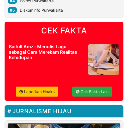
Polres Purwakarta
Diskominfo Purwakarta
CEK FAKTA
Saifull Amzi: Menulis Lagu
sebagai Cara Merekam Realitas
Kehidupan
Laporkan Hoaks
Cek Fakta Lain
JURNALISME HIJAU