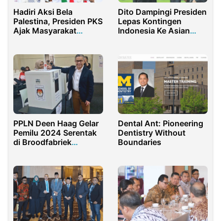
Hadiri Aksi Bela
Dito Dampingi Presiden
Palestina, Presiden PKS
Lepas Kontingen
Ajak Masyarakat
Indonesia Ke Asian
Dukung Palestina
Games Hangzhou
PPLN Deen Haag Gelar
Dental Ant: Pioneering
Pemilu 2024 Serentak
Dentistry Without
di Broodfabriek
Boundaries
Belanda