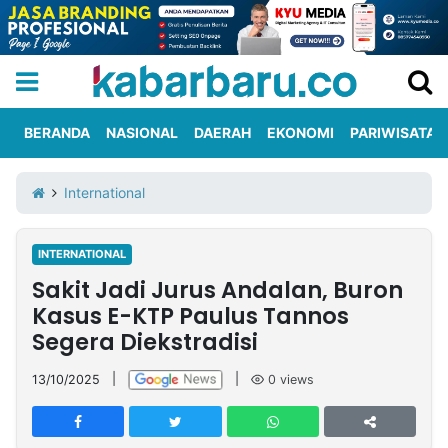
BERANDA
NASIONAL
DAERAH
EKONOMI
PARIWISATA
Informasi
KabarbaruTV
Kirim
Tentang
International
Iklan
Berita
Kami
INTERNATIONAL
Berita
Sakit Jadi Jurus Andalan, Buron
Nasional
International
Olahraga
Entertainment
Daerah
Pariwisata
Kuliner
Kolom
Kasus E-KTP Paulus Tannos
Segera Diekstradisi
Network
13/10/2025
|
|
0
views
PT
TREETAN