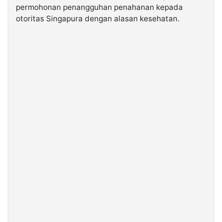
permohonan penangguhan penahanan kepada
otoritas Singapura dengan alasan kesehatan.
©
Kabarbaru.co
-
2026
PT.
Kabarbaru
Media
Holding