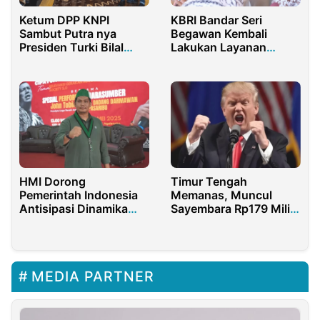
Ketum DPP KNPI
KBRI Bandar Seri
Sambut Putra nya
Begawan Kembali
Presiden Turki Bilal
Lakukan Layanan
Erdogan di Jakarta
Terpadu WNI/PMI di
Seria, Brunei
Darussalam
HMI Dorong
Timur Tengah
Pemerintah Indonesia
Memanas, Muncul
Antisipasi Dinamika
Sayembara Rp179 Miliar
Geopolitik Internasional
untuk Bunuh Donald
Trump
MEDIA PARTNER