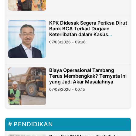
KPK Didesak Segera Periksa Dirut
Bank BCA Terkait Dugaan
Keterlibatan dalam Kasus
Hilangnya Dana Nasabah Rp2,58
07/08/2026 - 09:06
Miliar
Biaya Operasional Tambang
Terus Membengkak? Ternyata Ini
yang Jadi Akar Masalahnya
07/08/2026 - 00:15
PENDIDIKAN