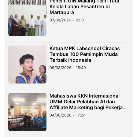
Peneliti UIN Malang Teliti Tata
Kelola Lahan Pesantren di
Martapura
07/08/2026 - 22:01
Ketua MPK Labschool Ciracas
Tembus 100 Pemimpin Muda
Terbaik Indonesia
05/08/2026 - 15:49
Mahasiswa KKN Internasional
UMM Gelar Pelatihan AI dan
Affiliate Marketing bagi Pekerja
Migran Indonesia di Taiwan
04/08/2026 - 17:24