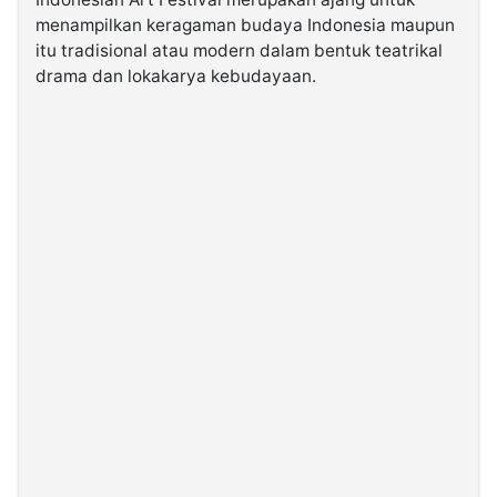
menampilkan keragaman budaya Indonesia maupun
itu tradisional atau modern dalam bentuk teatrikal
©
Kabarbaru.co
drama dan lokakarya kebudayaan.
-
2026
PT.
Kabarbaru
Media
Holding