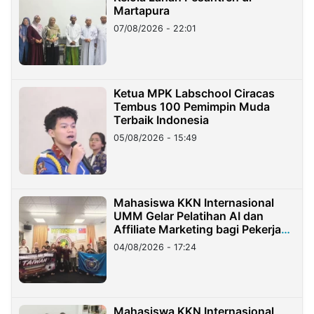
Martapura
07/08/2026 - 22:01
Ketua MPK Labschool Ciracas
Tembus 100 Pemimpin Muda
Terbaik Indonesia
05/08/2026 - 15:49
Mahasiswa KKN Internasional
UMM Gelar Pelatihan AI dan
Affiliate Marketing bagi Pekerja
Migran Indonesia di Taiwan
04/08/2026 - 17:24
Mahasiswa KKN Internasional