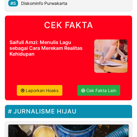
Diskominfo Purwakarta
CEK FAKTA
Saifull Amzi: Menulis Lagu
sebagai Cara Merekam Realitas
Kehidupan
Laporkan Hoaks
Cek Fakta Lain
JURNALISME HIJAU