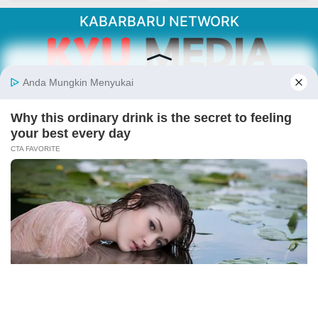
KABARBARU NETWORK
About Our Kabarbaru.co
Kabarbaru.co menyajikan berita aktual dan
inspiratif dari sudut pandang berbaik sangka
serta terverifikasi dari sumber yang tepat.
Follow Kabarbaru
Kabarbaru.co