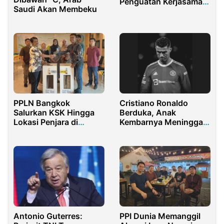
Penguatan Kerjasama
Saudi Akan Membeku
Pertahanan Antar
Negara
PPLN Bangkok
Cristiano Ronaldo
Salurkan KSK Hingga
Berduka, Anak
Lokasi Penjara di
Kembarnya Meninggal
Thailand
Dunia
Antonio Guterres:
PPI Dunia Memanggil