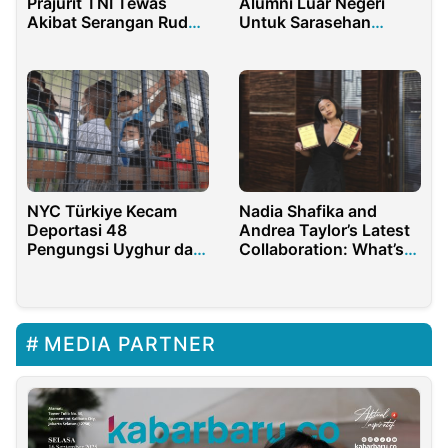
Prajurit TNI Tewas
Alumni Luar Negeri
Akibat Serangan Rudal
Untuk Sarasehan
Israel di Lebanon
Bareng
NYC Türkiye Kecam
Nadia Shafika and
Deportasi 48
Andrea Taylor’s Latest
Pengungsi Uyghur dari
Collaboration: What’s
Thailand ke China
Behind the Buzz?
MEDIA PARTNER