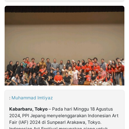
MULTIMEDIA
INDONESIA
Partner
Insight
Suara
Lens
Daily
Jalan
Idealita
Kita
Dinamikapost.com
Radar
Seedbacklink
NTB
Time
IDN
Jogja
Rakyat
News
Notice
Baru
Follow
Kabarbaru
:
Muhammad Imtiyaz
Kabarbaru, Tokyo
– Pada hari Minggu 18 Agustus
2024, PPI Jepang menyelenggarakan Indonesian Art
Fair (IAF) 2024 di Sunpearl Arakawa, Tokyo.
Indonesian Art Festival merupakan ajang untuk