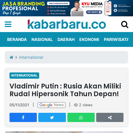
BERANDA
NASIONAL
DAERAH
EKONOMI
PARIWISATA
Informasi
KabarbaruTV
Kirim
Tentang
International
Iklan
Berita
Kami
INTERNATIONAL
Berita
Vladimir Putin : Rusia Akan Miliki
Nasional
International
Olahraga
Entertainment
Daerah
Pariwisata
Kuliner
Kolom
Rudal Hipersonik Tahun Depan!
05/11/2021
|
|
2
views
Network
PT
TREETAN