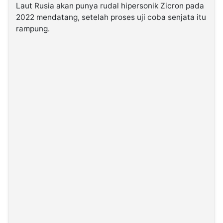
Laut Rusia akan punya rudal hipersonik Zicron pada
2022 mendatang, setelah proses uji coba senjata itu
©
rampung.
Kabarbaru.co
-
2026
PT.
Kabarbaru
Media
Holding