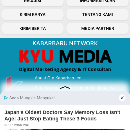
REDAKSI
INFORMASI IKLAN
KIRIM KARYA
TENTANG KAMI
KIRIM BERITA
MEDIA PARTNER
KABARBARU NETWORK
About Our Kabarbaru.co
Kabarbaru.co menyajikan berita aktual dan
inspiratif dari sudut pandang berbaik sangka
serta terverifikasi dari sumber yang tepat.
Follow Kabarbaru