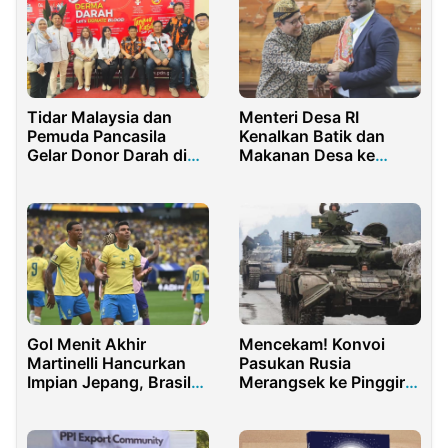
Tidar Malaysia dan
Menteri Desa RI
Pemuda Pancasila
Kenalkan Batik dan
Gelar Donor Darah di
Makanan Desa ke
Pusat Darah Negara,
Delegasi Rwanda
Wujud Solidaritas
Kemanusiaan
Gol Menit Akhir
Mencekam! Konvoi
Martinelli Hancurkan
Pasukan Rusia
Impian Jepang, Brasil
Merangsek ke Pinggir
Melaju ke 16 Besar
Kiev