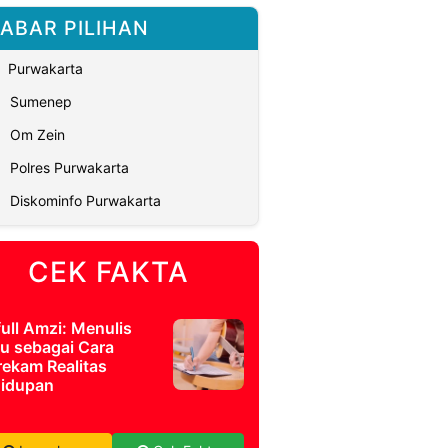
ABAR PILIHAN
Purwakarta
Sumenep
Om Zein
Polres Purwakarta
Diskominfo Purwakarta
CEK FAKTA
full Amzi: Menulis
u sebagai Cara
ekam Realitas
idupan