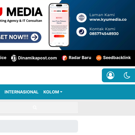
tice
Radar Baru
Seedbacklink
Dinamikapost.com
INTERNASIONAL
KOLOM