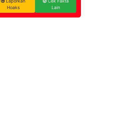
Laporkan
Cek Fakta
Hoaks
Lain