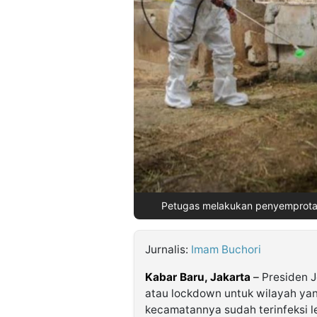
©
Kabarbaru.co
-
2026
PT.
Kabarbaru
Media
Holding
Petugas melakukan penyemprotan 
Jurnalis:
Imam Buchori
Kabar Baru, Jakarta
–
Presiden 
atau lockdown untuk wilayah yan
kecamatannya sudah terinfeksi le