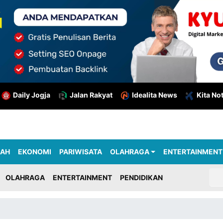
Daily Jogja
Jalan Rakyat
Idealita News
Kita No
RAH
EKONOMI
PARIWISATA
OLAHRAGA
ENTERTAINMENT
OLAHRAGA
ENTERTAINMENT
PENDIDIKAN