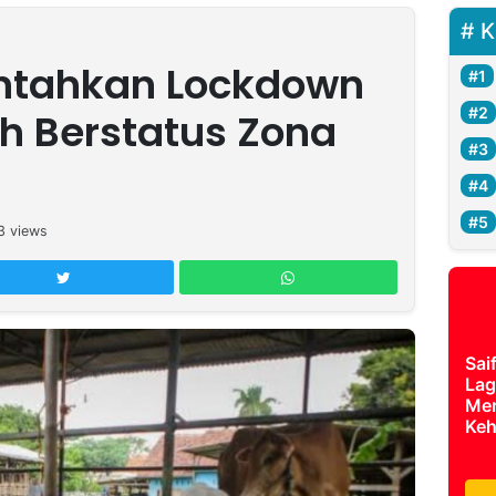
K
intahkan Lockdown
h Berstatus Zona
3
views
Sai
Lag
Mer
Keh