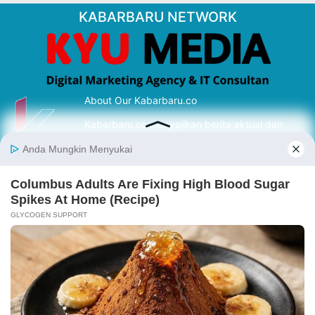
KABARBARU NETWORK
About Our Kabarbaru.co
Kabarbaru.co menyajikan berita aktual dan
inspiratif dari sudut pandang berbaik sangka
serta terverifikasi dari sumber yang tepat.
Follow Kabarbaru
Kabarbaru.co
Copyright © 2026. All rights reserved