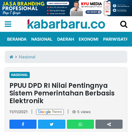
BERANDA
NASIONAL
DAERAH
EKONOMI
PARIWISATA
Informasi
KabarbaruTV
Kirim
Tentang
Nasional
Iklan
Berita
Kami
NASIONAL
Berita
PPUU DPD RI Nilai Pentingnya
Nasional
International
Olahraga
Entertainment
Daerah
Pariwisata
Kuliner
Kolom
Sistem Pemerintahan Berbasis
Elektronik
Network
11/11/2021
|
|
5
views
PT
TREETAN