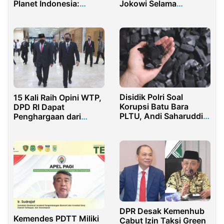
Planet Indonesia:
Jokowi Selama
Kolaborasi Membangun
Memimpin Indonesia
Tantangan Industri
2025
Disidik Polri Soal
15 Kali Raih Opini WTP,
Korupsi Batu Bara
DPD RI Dapat
PLTU, Andi Saharuddin
Penghargaan dari
Akui Jadi Komisaris PT
Menkeu Sri Mulyani
BRA
DPR Desak Kemenhub
Kemendes PDTT Miliki
Cabut Izin Taksi Green