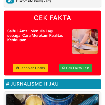
Diskominfo Purwakarta
CEK FAKTA
Saifull Amzi: Menulis Lagu
sebagai Cara Merekam Realitas
Kehidupan
Laporkan Hoaks
Cek Fakta Lain
JURNALISME HIJAU