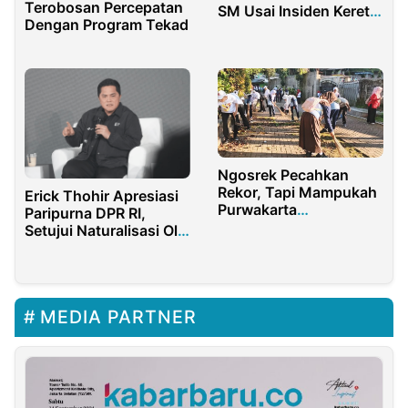
Terobosan Percepatan
SM Usai Insiden Kereta
Dengan Program Tekad
Api di Bekasi
Ngosrek Pecahkan
Rekor, Tapi Mampukah
Erick Thohir Apresiasi
Purwakarta
Paripurna DPR RI,
Menjaganya?
Setujui Naturalisasi Ole
Romeny
MEDIA PARTNER