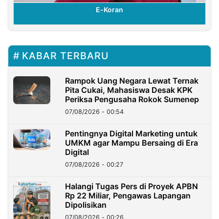
ran
E-Koran
KABAR TERBARU
Rampok Uang Negara Lewat Ternak
Pita Cukai, Mahasiswa Desak KPK
Periksa Pengusaha Rokok Sumenep
07/08/2026 - 00:54
Pentingnya Digital Marketing untuk
UMKM agar Mampu Bersaing di Era
Digital
07/08/2026 - 00:27
Halangi Tugas Pers di Proyek APBN
Rp 22 Miliar, Pengawas Lapangan
Dipolisikan
07/08/2026 - 00:26