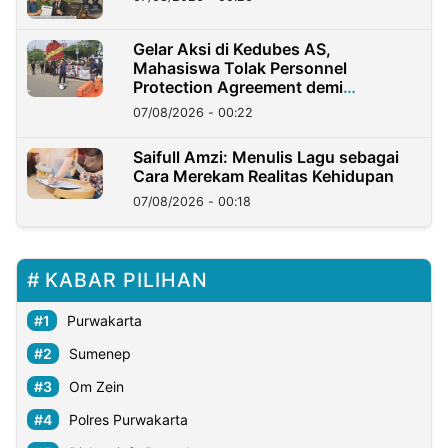
Gelar Aksi di Kedubes AS,
Mahasiswa Tolak Personnel
Protection Agreement demi
Kedaulatan Negara
07/08/2026 - 00:22
Saifull Amzi: Menulis Lagu sebagai
Cara Merekam Realitas Kehidupan
07/08/2026 - 00:18
KABAR PILIHAN
Purwakarta
Sumenep
Om Zein
Polres Purwakarta