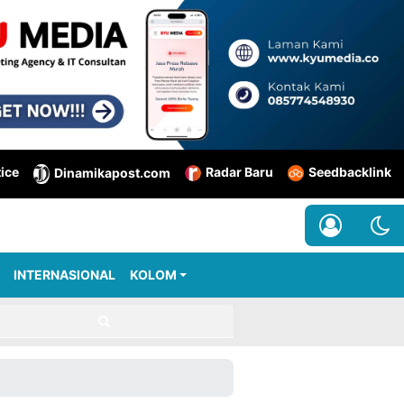
tice
Radar Baru
Seedbacklink
Dinamikapost.com
INTERNASIONAL
KOLOM