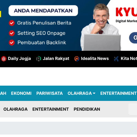
Daily Jogja
Jalan Rakyat
Idealita News
Kita No
RAH
EKONOMI
PARIWISATA
OLAHRAGA
ENTERTAINMENT
OLAHRAGA
ENTERTAINMENT
PENDIDIKAN