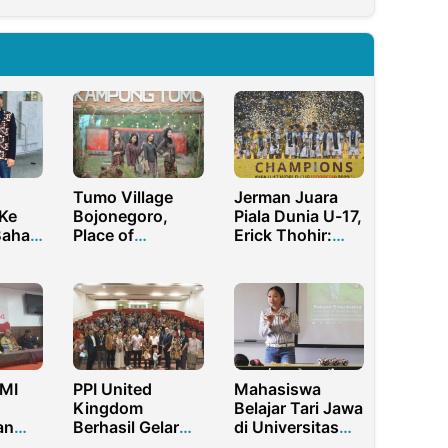
Tumo Village
Jerman Juara
Ke
Bojonegoro,
Piala Dunia U-17,
Bahas
Place of
Erick Thohir:
Stewardess
Final yang Luar
untuk
School and
Biasa!
Educational
Tour
MI
PPI United
Mahasiswa
Kingdom
Belajar Tari Jawa
an
Berhasil Gelar
di Universitas
Konferensi
New Caledonia