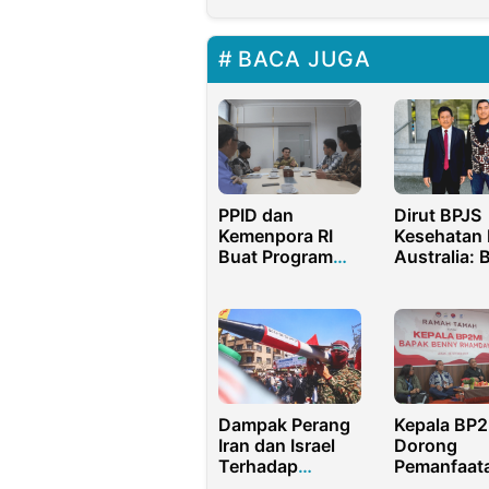
BACA JUGA
PPID dan
Dirut BPJS
Kemenpora RI
Kesehatan 
Buat Program
Australia: 
Kepemudaan
Pendanaan
Internasional
Kesehatan 
Aksi Iklim
Dampak Perang
Kepala BP2
Iran dan Israel
Dorong
Terhadap
Pemanfaat
Indonesia
Program