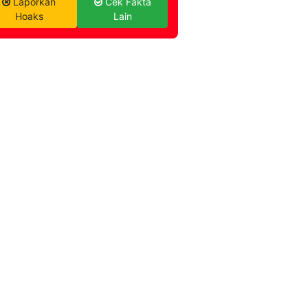
Laporkan
Cek Fakta
Hoaks
Lain