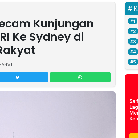
K
 Kecam Kunjungan
RI Ke Sydney di
Rakyat
5
views
Sai
Lag
Mer
Keh