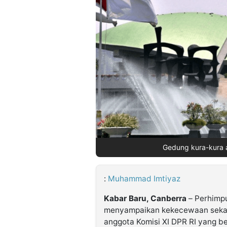
©
Kabarbaru.co
-
2026
PT.
Kabarbaru
Media
Holding
Gedung kura-kura a
:
Muhammad Imtiyaz
Kabar Baru, Canberra
– Perhimpu
menyampaikan kekecewaan sekal
anggota Komisi XI DPR RI yang be