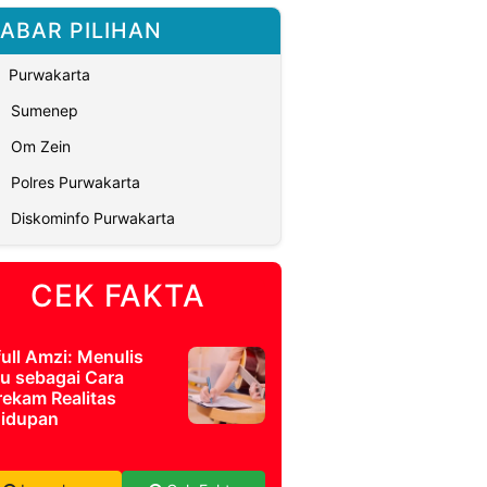
ABAR PILIHAN
Purwakarta
Sumenep
Om Zein
Polres Purwakarta
Diskominfo Purwakarta
CEK FAKTA
full Amzi: Menulis
u sebagai Cara
ekam Realitas
idupan