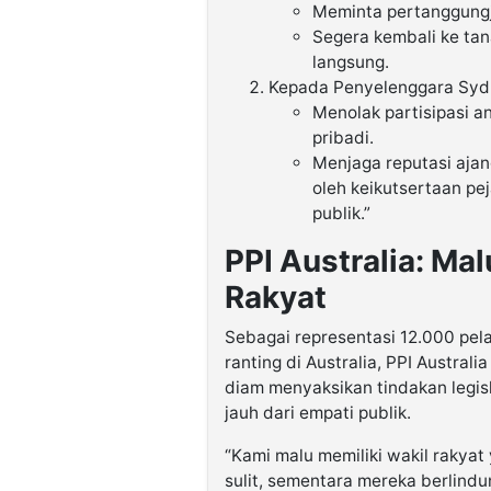
Meminta pertanggungj
Segera kembali ke tan
langsung.
Kepada Penyelenggara Syd
Menolak partisipasi a
pribadi.
Menjaga reputasi ajan
oleh keikutsertaan pe
publik.”
PPI Australia: Ma
Rakyat
Sebagai representasi 12.000 pel
ranting di Australia, PPI Austra
diam menyaksikan tindakan legisl
jauh dari empati publik.
“Kami malu memiliki wakil rakyat
sulit, sementara mereka berlindun