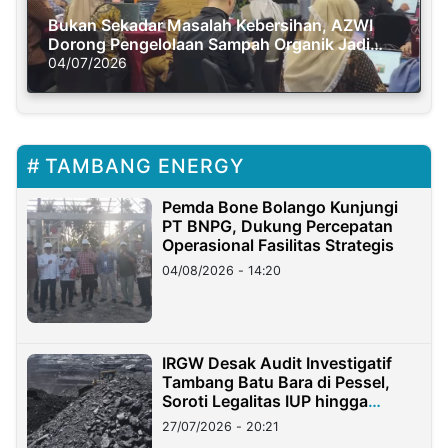
Bukan Sekadar Masalah Kebersihan, AZWI
Dorong Pengelolaan Sampah Organik Jadi
Solusi Krisis Iklim
04/07/2026
TAMBANG ENERGY
Pemda Bone Bolango Kunjungi
PT BNPG, Dukung Percepatan
Operasional Fasilitas Strategis
04/08/2026 - 14:20
IRGW Desak Audit Investigatif
Tambang Batu Bara di Pessel,
Soroti Legalitas IUP hingga
Stockpile
27/07/2026 - 20:21