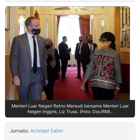
MULTIMEDIA
INDONESIA
Partner
Insight
Suara
Lens
Daily
Jalan
Idealita
Kita
Dinamikapost.com
Radar
Seedbacklink
NTB
Time
IDN
Jogja
Rakyat
News
Notice
Baru
Follow
Kabarbaru
Menteri Luar Negeri Retno Marsudi bersama Menteri Luar
Negeri Inggris, Liz Truss. (Foto: Doc/RM)..
Jurnalis:
Achmad Salim