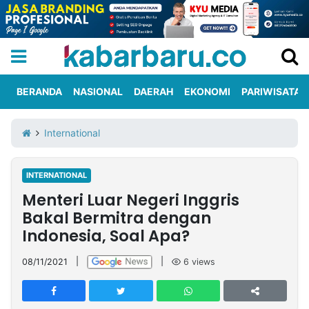
BERANDA
NASIONAL
DAERAH
EKONOMI
PARIWISATA
Informasi
KabarbaruTV
Kirim
Tentang
International
Iklan
Berita
Kami
INTERNATIONAL
Berita
Menteri Luar Negeri Inggris
Nasional
International
Olahraga
Entertainment
Daerah
Pariwisata
Kuliner
Kolom
Bakal Bermitra dengan
Indonesia, Soal Apa?
Network
08/11/2021
|
|
6
views
PT
TREETAN