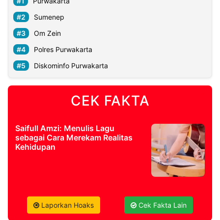
Purwakarta
Sumenep
Om Zein
Polres Purwakarta
Diskominfo Purwakarta
CEK FAKTA
Saifull Amzi: Menulis Lagu
sebagai Cara Merekam Realitas
Kehidupan
Laporkan Hoaks
Cek Fakta Lain