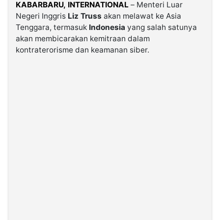
KABARBARU,
INTERNATIONAL
– Menteri Luar
Negeri Inggris
Liz Truss
akan melawat ke Asia
©
Tenggara, termasuk
Indonesia
yang salah satunya
Kabarbaru.co
-
akan membicarakan kemitraan dalam
2026
kontraterorisme dan keamanan siber.
PT.
Kabarbaru
Media
Holding