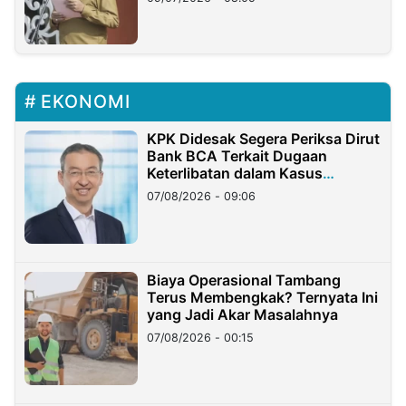
EKONOMI
KPK Didesak Segera Periksa Dirut
Bank BCA Terkait Dugaan
Keterlibatan dalam Kasus
Hilangnya Dana Nasabah Rp2,58
07/08/2026 - 09:06
Miliar
Biaya Operasional Tambang
Terus Membengkak? Ternyata Ini
yang Jadi Akar Masalahnya
07/08/2026 - 00:15