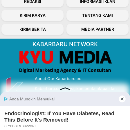
REDAKSI
INFORMASI IKLAN
KIRIM KARYA
TENTANG KAMI
KIRIM BERITA
MEDIA PARTNER
KABARBARU NETWORK
About Our Kabarbaru.co
Kabarbaru.co menyajikan berita aktual dan
inspiratif dari sudut pandang berbaik sangka
serta terverifikasi dari sumber yang tepat.
Follow Kabarbaru