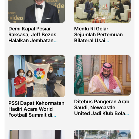
Demi Kapal Pesiar
Menlu RI Gelar
Raksasa, Jeff Bezos
Sejumlah Pertemuan
Halalkan Jembatan
Bilateral Usai
Legendarisnya
Pembukaan GPDRR Ke-
Dihanguskan
7
Ditebus Pangeran Arab
PSSI Dapat Kehormatan
Saudi, Newcastle
Hadiri Acara World
United Jadi Klub Bola
Football Summit di
Paling Kaya Dunia
Spanyol
Diatas Man City dan
PSG!