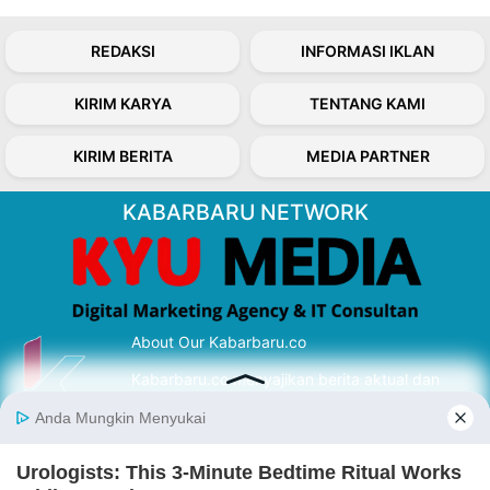
REDAKSI
INFORMASI IKLAN
KIRIM KARYA
TENTANG KAMI
KIRIM BERITA
MEDIA PARTNER
KABARBARU NETWORK
About Our Kabarbaru.co
Kabarbaru.co menyajikan berita aktual dan
inspiratif dari sudut pandang berbaik sangka
serta terverifikasi dari sumber yang tepat.
Follow Kabarbaru