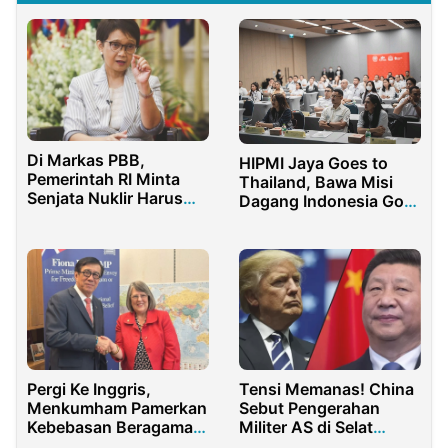
Di Markas PBB,
HIPMI Jaya Goes to
Pemerintah RI Minta
Thailand, Bawa Misi
Senjata Nuklir Harus
Dagang Indonesia Go
Dimusnahkan
Internasional
Pergi Ke Inggris,
Tensi Memanas! China
Menkumham Pamerkan
Sebut Pengerahan
Kebebasan Beragama
Militer AS di Selat
Indonesia
Hormuz Tindakan Ilegal