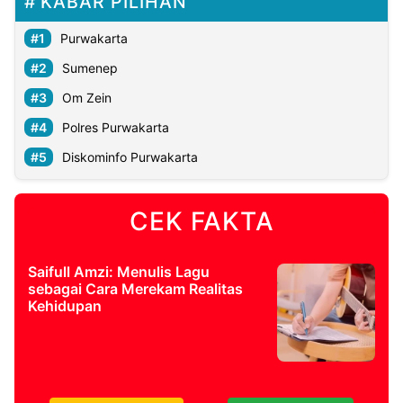
KABAR PILIHAN
Purwakarta
Sumenep
Om Zein
Polres Purwakarta
Diskominfo Purwakarta
CEK FAKTA
Saifull Amzi: Menulis Lagu
sebagai Cara Merekam Realitas
Kehidupan