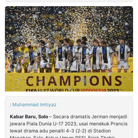
MULTIMEDIA
INDONESIA
Partner
Insight
Suara
Lens
Daily
Jalan
Idealita
Kita
Radar
Seedbacklink
NTB
Time
IDN
Jogja
Rakyat
News
Notice
Baru
Follow
Kabarbaru
:
Muhammad Imtiyaz
Kabar Baru, Solo
– Secara dramatis Jerman menjadi
jawara Piala Dunia U-17 2023, usai menekuk Prancis
lewat drama adu penalti 4-3 (2-2) di Stadion
Manahan, Solo. Ketua Umum PSSI, Erick Thohir