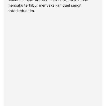
mengaku terhibur menyaksikan duel sengit
antarkedua tim.
©
Kabarbaru.co
-
2026
PT.
Kabarbaru
Media
Holding