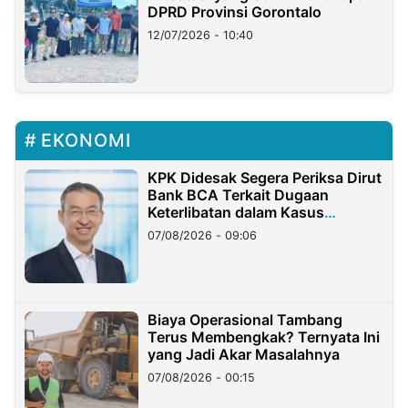
DPRD Provinsi Gorontalo
12/07/2026 - 10:40
EKONOMI
KPK Didesak Segera Periksa Dirut
Bank BCA Terkait Dugaan
Keterlibatan dalam Kasus
Hilangnya Dana Nasabah Rp2,58
07/08/2026 - 09:06
Miliar
Biaya Operasional Tambang
Terus Membengkak? Ternyata Ini
yang Jadi Akar Masalahnya
07/08/2026 - 00:15