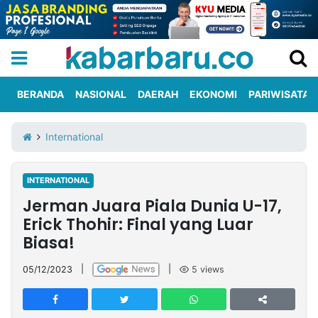
BERANDA
NASIONAL
DAERAH
EKONOMI
PARIWISATA
Informasi
KabarbaruTV
Kirim
Tentang
International
Iklan
Berita
Kami
INTERNATIONAL
Berita
Jerman Juara Piala Dunia U-17,
Nasional
International
Olahraga
Entertainment
Daerah
Pariwisata
Kuliner
Kolom
Erick Thohir: Final yang Luar
Biasa!
Network
05/12/2023
|
|
5
views
PT
TREETAN