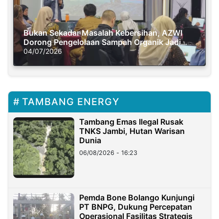
Bukan Sekadar Masalah Kebersihan, AZWI
Dorong Pengelolaan Sampah Organik Jadi
Solusi Krisis Iklim
04/07/2026
TAMBANG ENERGY
Tambang Emas Ilegal Rusak
TNKS Jambi, Hutan Warisan
Dunia
06/08/2026 - 16:23
Pemda Bone Bolango Kunjungi
PT BNPG, Dukung Percepatan
Operasional Fasilitas Strategis