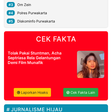
Om Zein
Polres Purwakarta
Diskominfo Purwakarta
CEK FAKTA
Tolak Pakai Stuntman, Acha
Septriasa Rela Gelantungan
Demi Film Munafik
Laporkan Hoaks
Cek Fakta Lain
JURNALISME HIJAU