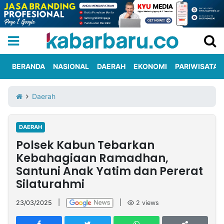
BERANDA
NASIONAL
DAERAH
EKONOMI
PARIWISATA
Informasi
KabarbaruTV
Kirim
Tentang
Daerah
Iklan
Berita
Kami
DAERAH
Berita
Polsek Kabun Tebarkan
Nasional
International
Olahraga
Entertainment
Daerah
Pariwisata
Kuliner
Kolom
Kebahagiaan Ramadhan,
Santuni Anak Yatim dan Pererat
Silaturahmi
Network
23/03/2025
|
|
2
views
PT
TREETAN