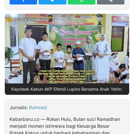
MULTIMEDIA
INDONESIA
Partner
Insight
Suara
Lens
Daily
Jalan
Idealita
Kita
Dinamikapost.com
Radar
Seedbacklink
NTB
Time
IDN
Jogja
Rakyat
News
Notice
Baru
Follow
Kabarbaru
Kapolsek Kabun AKP Efendi Lupino Bersama Anak Yatim.
Jurnalis:
Rahmad
Kabarbaru.co — Rokan Hulu, Bulan suci Ramadhan
menjadi momen istimewa bagi Keluarga Besar
Polsek Kabun untuk berbagi kebahagiaan dan