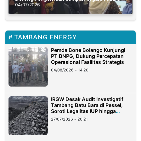
Solusi Krisis Iklim
04/07/2026
TAMBANG ENERGY
Pemda Bone Bolango Kunjungi
PT BNPG, Dukung Percepatan
Operasional Fasilitas Strategis
04/08/2026 - 14:20
IRGW Desak Audit Investigatif
Tambang Batu Bara di Pessel,
Soroti Legalitas IUP hingga
Stockpile
27/07/2026 - 20:21