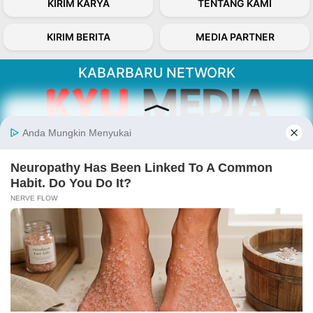
KIRIM KARYA
TENTANG KAMI
KIRIM BERITA
MEDIA PARTNER
KABARBARU NETWORK
About Our Kabarbaru.co
Kabarbaru.co menyajikan berita aktual dan
inspiratif dari sudut pandang berbaik sangka
serta terverifikasi dari sumber yang tepat.
Follow Kabarbaru