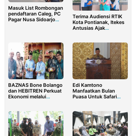
Masuk List Rombongan
pendaftaran Caleg, PC
Terima Audiensi RTIK
Pagar Nusa Sidoarjo
Kota Pontianak, Itekes
bersikap tegas
Antusias Ajak
Mahasiswa Melek
Digital
BAZNAS Bone Bolango
Edi Kamtono
dan HEBITREN Perkuat
Manfaatkan Bulan
Ekonomi melalui
Puasa Untuk Safari
PENAS XVII
Ramadhan