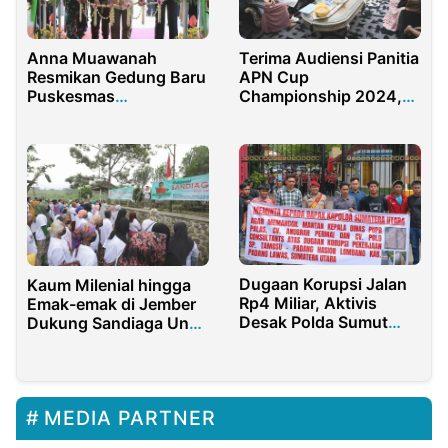
Anna Muawanah
Terima Audiensi Panitia
Resmikan Gedung Baru
APN Cup
Puskesmas
Championship 2024,
Pungpungan
PJ Bupati Purwakarta
Berikan Penjelasan dan
Dukungan
Dugaan Korupsi Jalan
Kaum Milenial hingga
Rp4 Miliar, Aktivis
Emak-emak di Jember
Desak Polda Sumut
Dukung Sandiaga Uno
Periksa CV Anugrah
Nyapres
Permai dan Dinas PUPR
Palas
MEDIA PARTNER