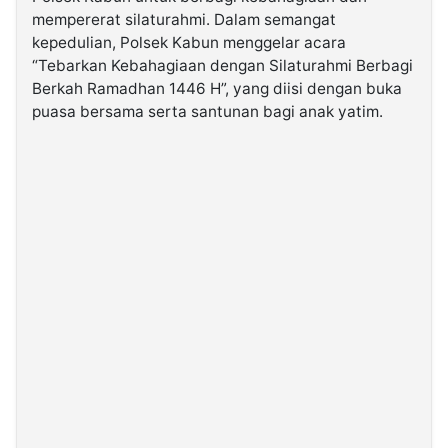
mempererat silaturahmi. Dalam semangat
kepedulian, Polsek Kabun menggelar acara
©
Kabarbaru.co
“Tebarkan Kebahagiaan dengan Silaturahmi Berbagi
-
Berkah Ramadhan 1446 H”, yang diisi dengan buka
2026
puasa bersama serta santunan bagi anak yatim.
PT.
Kabarbaru
Media
Holding