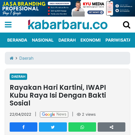
BERANDA
NASIONAL
DAERAH
EKONOMI
PARIWISATA
Informasi
KabarbaruTV
Kirim
Tentang
Daerah
Iklan
Berita
Kami
DAERAH
Berita
Rayakan Hari Kartini, IWAPI
Nasional
International
Olahraga
Entertainment
Daerah
Pariwisata
Kuliner
Kolom
Kubu Raya Isi Dengan Bakti
Sosial
Network
22/04/2022
|
|
2
views
PT
TREETAN