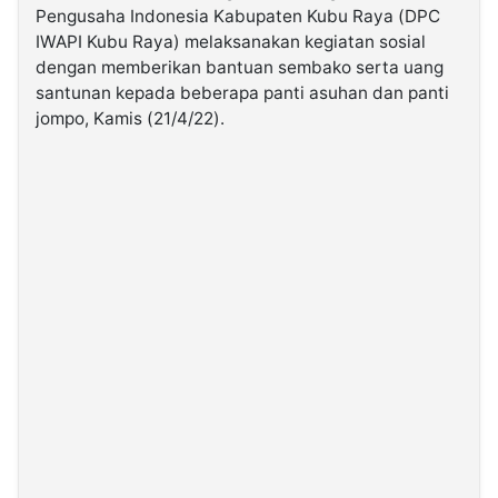
Pengusaha Indonesia Kabupaten Kubu Raya (DPC
IWAPI Kubu Raya) melaksanakan kegiatan sosial
©
dengan memberikan bantuan sembako serta uang
Kabarbaru.co
-
santunan kepada beberapa panti asuhan dan panti
2026
jompo, Kamis (21/4/22).
PT.
Kabarbaru
Media
Holding