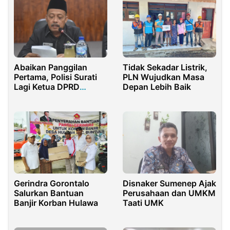
Tidak Sekadar Listrik,
Abaikan Panggilan
PLN Wujudkan Masa
Pertama, Polisi Surati
Depan Lebih Baik
Lagi Ketua DPRD
Sumenep Atas Dugaan
Pemerasan Mucikari
Gerindra Gorontalo
Disnaker Sumenep Ajak
Salurkan Bantuan
Perusahaan dan UMKM
Banjir Korban Hulawa
Taati UMK