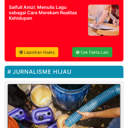
Saifull Amzi: Menulis Lagu
sebagai Cara Merekam Realitas
Kehidupan
Laporkan Hoaks
Cek Fakta Lain
JURNALISME HIJAU