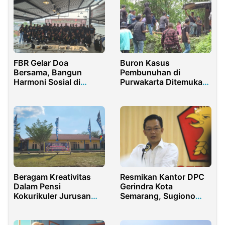
FBR Gelar Doa
Buron Kasus
Bersama, Bangun
Pembunuhan di
Harmoni Sosial di
Purwakarta Ditemukan
Tengah Tantangan
Tewas Gantung Diri di
Bangsa
Perkebunan Karet
Beragam Kreativitas
Resmikan Kantor DPC
Dalam Pensi
Gerindra Kota
Kokurikuler Jurusan
Semarang, Sugiono
TBSM SMK N 1 Kunto
Bagikan 56 Gerobak
Darussalam
Angkringan