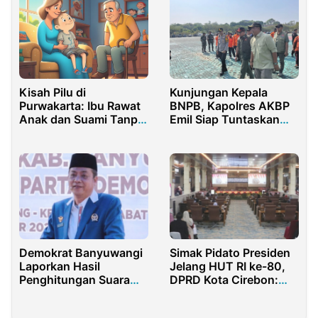
Kisah Pilu di
Kunjungan Kepala
Purwakarta: Ibu Rawat
BNPB, Kapolres AKBP
Anak dan Suami Tanpa
Emil Siap Tuntaskan
Kepastian Pengobatan
Karhutla di Rohul
Demokrat Banyuwangi
Simak Pidato Presiden
Laporkan Hasil
Jelang HUT RI ke-80,
Penghitungan Suara
DPRD Kota Cirebon:
Pileg 2024 ke DPD
Prioritaskan
Jatim
Kepentingan Rakyat