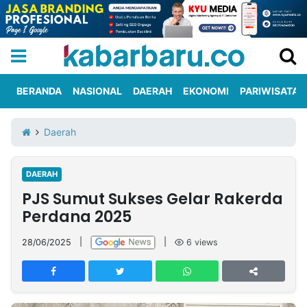
BERANDA
NASIONAL
DAERAH
EKONOMI
PARIWISATA
Informasi
KabarbaruTV
Kirim
Tentang
Daerah
Iklan
Berita
Kami
DAERAH
Berita
PJS Sumut Sukses Gelar Rakerda
Nasional
International
Olahraga
Entertainment
Daerah
Pariwisata
Kuliner
Kolom
Perdana 2025
28/06/2025
|
|
6
views
Network
PT
TREETAN