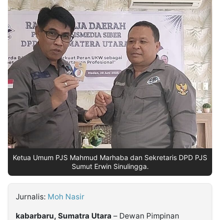
MULTIMEDIA
INDONESIA
Partner
Insight
Suara
Lens
Daily
Jalan
Idealita
Kita
Dinamikapost.com
Radar
Seedbacklink
NTB
Time
IDN
Jogja
Rakyat
News
Notice
Baru
Follow
Kabarbaru
Ketua Umum PJS Mahmud Marhaba dan Sekretaris DPD PJS
Sumut Erwin Sinulingga.
Jurnalis:
Moh Nasir
kabarbaru, Sumatra Utara
– Dewan Pimpinan