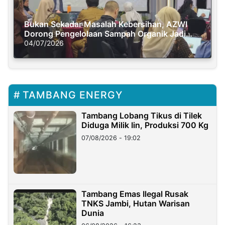
Bukan Sekadar Masalah Kebersihan, AZWI
Dorong Pengelolaan Sampah Organik Jadi
Solusi Krisis Iklim
04/07/2026
TAMBANG ENERGY
Tambang Lobang Tikus di Tilek
Diduga Milik Iin, Produksi 700 Kg
07/08/2026 - 19:02
Tambang Emas Ilegal Rusak
TNKS Jambi, Hutan Warisan
Dunia