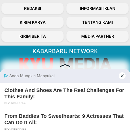
REDAKSI
INFORMASI IKLAN
KIRIM KARYA
TENTANG KAMI
KIRIM BERITA
MEDIA PARTNER
KABARBARU NETWORK
About Our Kabarbaru.co
Kabarbaru.co menyajikan berita aktual dan
inspiratif dari sudut pandang berbaik sangka
serta terverifikasi dari sumber yang tepat.
Follow Kabarbaru