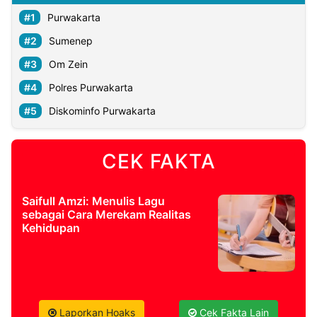
Purwakarta
Sumenep
Om Zein
Polres Purwakarta
Diskominfo Purwakarta
CEK FAKTA
Saifull Amzi: Menulis Lagu
sebagai Cara Merekam Realitas
Kehidupan
Laporkan Hoaks
Cek Fakta Lain