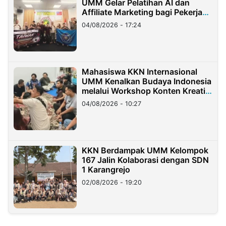
UMM Gelar Pelatihan AI dan
Affiliate Marketing bagi Pekerja
Migran Indonesia di Taiwan
04/08/2026 - 17:24
Mahasiswa KKN Internasional
UMM Kenalkan Budaya Indonesia
melalui Workshop Konten Kreatif
di Taiwan
04/08/2026 - 10:27
KKN Berdampak UMM Kelompok
167 Jalin Kolaborasi dengan SDN
1 Karangrejo
02/08/2026 - 19:20