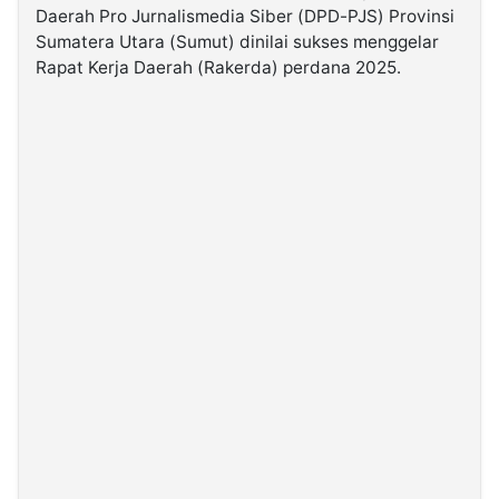
Daerah Pro Jurnalismedia Siber (DPD-PJS) Provinsi
Sumatera Utara (Sumut) dinilai sukses menggelar
©
Rapat Kerja Daerah (Rakerda) perdana 2025.
Kabarbaru.co
-
2026
PT.
Kabarbaru
Media
Holding