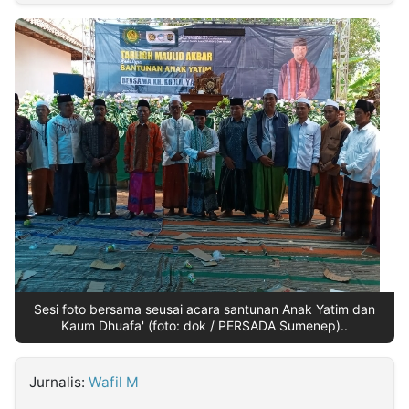
MULTIMEDIA
INDONESIA
Partner
Insight
Suara
Lens
Daily
Jalan
Idealita
Kita
Dinamikapost.com
Radar
Seedbacklink
NTB
Time
IDN
Jogja
Rakyat
News
Notice
Baru
Follow
Kabarbaru
Sesi foto bersama seusai acara santunan Anak Yatim dan
Kaum Dhuafa' (foto: dok / PERSADA Sumenep)..
Jurnalis:
Wafil M