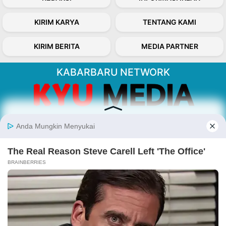
KIRIM KARYA
TENTANG KAMI
KIRIM BERITA
MEDIA PARTNER
KABARBARU NETWORK
About Our Kabarbaru.co
Kabarbaru.co menyajikan berita aktual dan
inspiratif dari sudut pandang berbaik sangka
serta terverifikasi dari sumber yang tepat.
Follow Kabarbaru