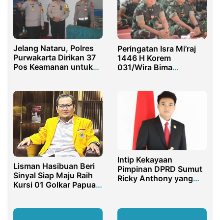
Jelang Nataru, Polres
Peringatan Isra Mi’raj
Purwakarta Dirikan 37
1446 H Korem
Pos Keamanan untuk
031/Wira Bima
Wujudkan Liburan
Berlangsung Penuh
Aman
khidmat
Intip Kekayaan
Lisman Hasibuan Beri
Pimpinan DPRD Sumut
Sinyal Siap Maju Raih
Ricky Anthony yang
Kursi 01 Golkar Papua
Melonjak Rp2,9 Miliar
Barat Daya
dalam Setahun