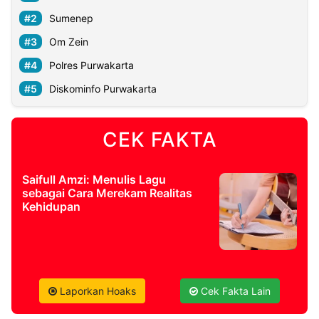
Sumenep
Om Zein
Polres Purwakarta
Diskominfo Purwakarta
CEK FAKTA
Saifull Amzi: Menulis Lagu
sebagai Cara Merekam Realitas
Kehidupan
Laporkan Hoaks
Cek Fakta Lain