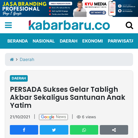
BERANDA
NASIONAL
DAERAH
EKONOMI
PARIWISATA
Informasi
KabarbaruTV
Kirim
Tentang
Daerah
Iklan
Berita
Kami
DAERAH
Berita
PERSADA Sukses Gelar Tabligh
Nasional
International
Olahraga
Entertainment
Daerah
Pariwisata
Kuliner
Kolom
Akbar Sekaligus Santunan Anak
Yatim
Network
21/10/2021
|
|
6
views
PT
TREETAN