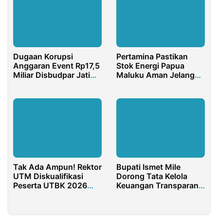
Dugaan Korupsi
Pertamina Pastikan
Anggaran Event Rp17,5
Stok Energi Papua
Miliar Disbudpar Jatim,
Maluku Aman Jelang
AMATI Desak
Idulfitri 2026
Kejaksaan Periksa
Kadis
Tak Ada Ampun! Rektor
Bupati Ismet Mile
UTM Diskualifikasi
Dorong Tata Kelola
Peserta UTBK 2026
Keuangan Transparan
yang Terbukti Curang
untuk Bone Bolango