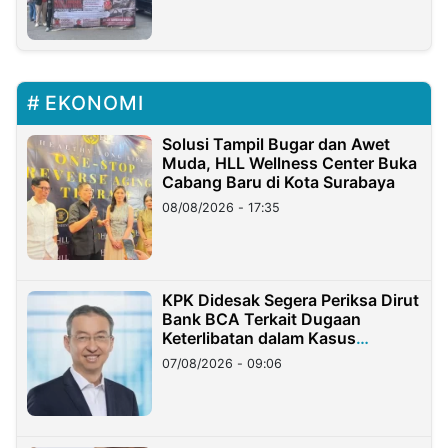
EKONOMI
Solusi Tampil Bugar dan Awet
Muda, HLL Wellness Center Buka
Cabang Baru di Kota Surabaya
08/08/2026 - 17:35
KPK Didesak Segera Periksa Dirut
Bank BCA Terkait Dugaan
Keterlibatan dalam Kasus
Hilangnya Dana Nasabah Rp2,58
07/08/2026 - 09:06
Miliar