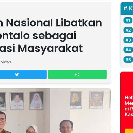
K
 Nasional Libatkan
ontalo sebagai
rasi Masyarakat
views
Heb
Men
di 
Kas