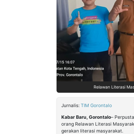
©
Kabarbaru.co
-
2026
PT.
Kabarbaru
Media
Holding
Relawan Literasi Mas
Jurnalis:
TIM Gorontalo
Kabar Baru, Gorontalo
– Perpusta
orang Relawan Literasi Masyaraka
gerakan literasi masyarakat.