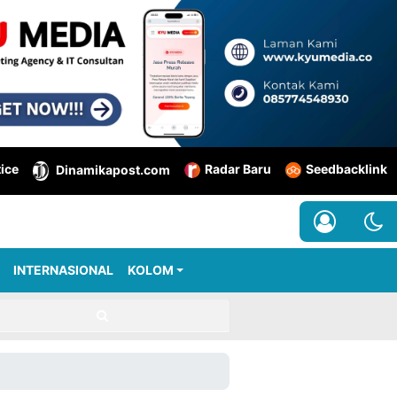
tice
Radar Baru
Seedbacklink
Dinamikapost.com
INTERNASIONAL
KOLOM