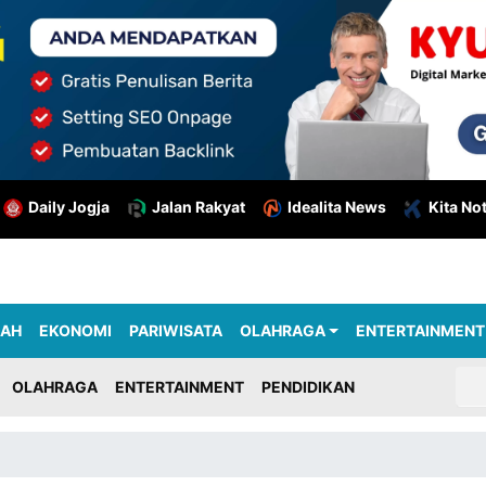
Daily Jogja
Jalan Rakyat
Idealita News
Kita No
RAH
EKONOMI
PARIWISATA
OLAHRAGA
ENTERTAINMENT
OLAHRAGA
ENTERTAINMENT
PENDIDIKAN