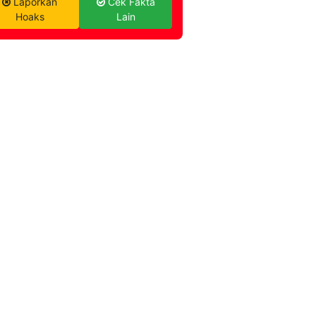
Laporkan
Cek Fakta
Hoaks
Lain