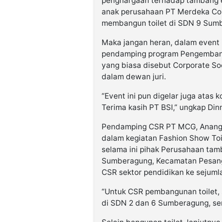
penghargaan terhadap tambang e
anak perusahaan PT Merdeka Co
membangun toilet di SDN 9 Sum
Maka jangan heran, dalam event i
pendamping program Pengemban
yang biasa disebut Corporate So
dalam dewan juri.
“Event ini pun digelar juga ata
Terima kasih PT BSI,” ungkap Din
Pendamping CSR PT MCG, Anang S
dalam kegiatan Fashion Show To
selama ini pihak Perusahaan tam
Sumberagung, Kecamatan Pesang
CSR sektor pendidikan ke sejuml
“Untuk CSR pembangunan toilet, 
di SDN 2 dan 6 Sumberagung, ser