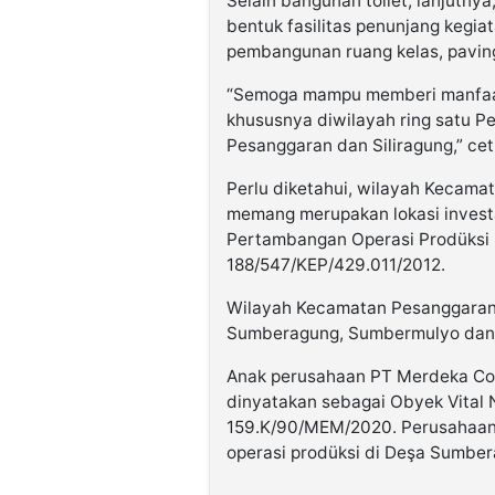
Selain bangunan toilet, lanjutny
bentuk fasilitas penunjang kegiat
pembangunan ruang kelas, paving
“Semoga mampu memberi manfaat 
khususnya diwilayah ring satu P
Pesanggaran dan Siliragung,” ce
Perlu diketahui, wilayah Kecama
memang merupakan lokasi investa
Pertambangan Operasi Prodüksi 
188/547/KEP/429.011/2012.
Wilayah Kecamatan Pesanggaran 
Sumberagung, Sumbermulyo dan
Anak perusahaan PT Merdeka Cop
dinyatakan sebagai Obyek Vital
159.K/90/MEM/2020. Perusahaan
operasi prodüksi di Deşa Sumbe