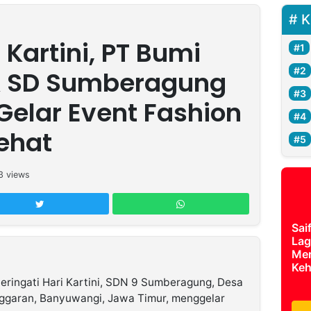
K
 Kartini, PT Bumi
& SD Sumberagung
elar Event Fashion
Sehat
3
views
Sai
Lag
Mer
Keh
eringati Hari Kartini, SDN 9 Sumberagung, Desa
garan, Banyuwangi, Jawa Timur, menggelar