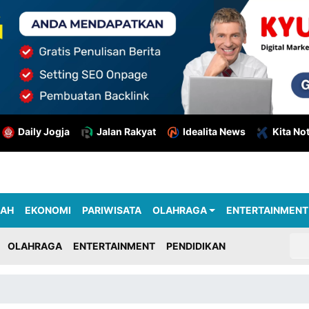
Daily Jogja
Jalan Rakyat
Idealita News
Kita No
RAH
EKONOMI
PARIWISATA
OLAHRAGA
ENTERTAINMENT
OLAHRAGA
ENTERTAINMENT
PENDIDIKAN