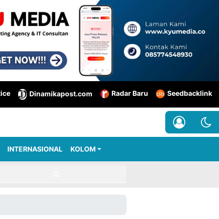
tice
Radar Baru
Seedbacklink
Dinamikapost.com
INTERNASIONAL
KOLOM