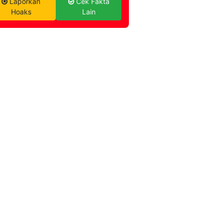
Laporkan
Cek Fakta
Hoaks
Lain