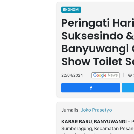
MULTIMEDIA
INDONESIA
EKONOMI
Peringati Hari
Partner
Suksesindo 
Insight
Suara
Lens
Daily
Jalan
Idealita
Kita
Dinamikapost.com
Radar
Seedbacklink
Banyuwangi G
NTB
Time
IDN
Jogja
Rakyat
News
Notice
Baru
Show Toilet 
Follow
Kabarbaru
22/04/2024
|
|
Jurnalis:
Joko Prasetyo
KABAR BARU, BANYUWANGI
– P
Sumberagung, Kecamatan Pesang