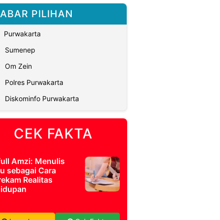
ABAR PILIHAN
Purwakarta
Sumenep
Om Zein
Polres Purwakarta
Diskominfo Purwakarta
CEK FAKTA
full Amzi: Menulis
u sebagai Cara
ekam Realitas
idupan