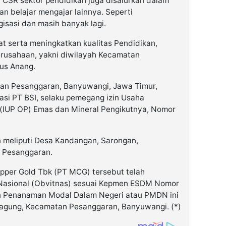
a, CSR sektor pendidikan juga disalurkan dalam
an belajar mengajar lainnya. Seperti
isasi dan masih banyak lagi.
serta meningkatkan kualitas Pendidikan,
erusahaan, yakni diwilayah Kecamatan
tus Anang.
tan Pesanggaran, Banyuwangi, Jawa Timur,
si PT BSI, selaku pemegang izin Usaha
(IUP OP) Emas dan Mineral Pengikutnya, Nomor
meliputi Desa Kandangan, Sarongan,
 Pesanggaran.
per Gold Tbk (PT MCG) tersebut telah
 Nasional (Obvitnas) sesuai Kepmen ESDM Nomor
 Penanaman Modal Dalam Negeri atau PMDN ini
ragung, Kecamatan Pesanggaran, Banyuwangi. (*)