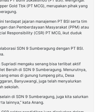
mas PT Bumi Suksesindo (PT BSI). Mengingat
pper Gold Tbk (PT MCG), merupakan pihak yang
beragung.
ni terdapat jajaran manajemen PT BSI serta tim
gan dan Pemberdayaan Masyarakat (PPM) atau
cial Responsibility (CSR) PT MCG, ikut duduk
s kolaborasi SDN 9 Sumberagung dengan PT BSI.
na.
upriadi mengaku senang bisa terlibat aktif
ilet Bersih di SDN 9 Sumberagung. Menurutnya,
bang emas di gunung tumpeng pitu, Desa
garan, Banyuwangi, juga telah menyalurkan
ah sekolah.
selain di SDN 9 Sumberagung, juga kita salurkan
ta lainnya,” kata Anang.