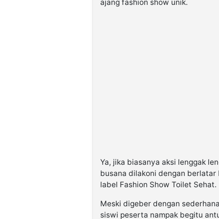
ajang fashion show unik.
©
Kabarbaru.co
-
2026
PT.
Kabarbaru
Media
Holding
Ya, jika biasanya aksi lenggak l
busana dilakoni dengan berlatar b
label Fashion Show Toilet Sehat.
Meski digeber dengan sederhana 
siswi peserta nampak begitu antu