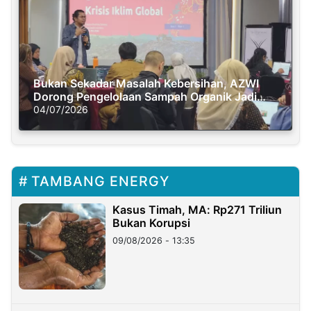
Bukan Sekadar Masalah Kebersihan, AZWI
Dorong Pengelolaan Sampah Organik Jadi
Solusi Krisis Iklim
04/07/2026
TAMBANG ENERGY
Kasus Timah, MA: Rp271 Triliun
Bukan Korupsi
09/08/2026 - 13:35