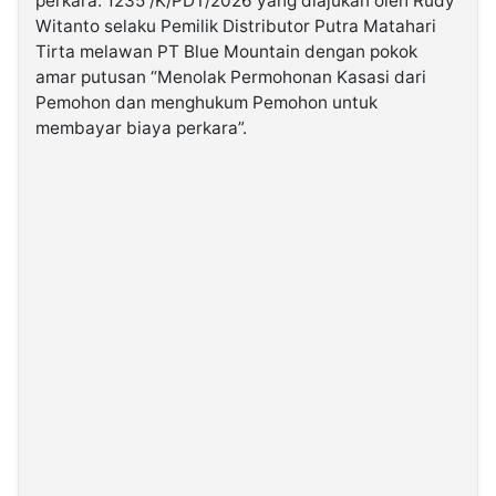
perkara: 1235 /K/PDT/2026 yang diajukan oleh Rudy
Witanto selaku Pemilik Distributor Putra Matahari
Tirta melawan PT Blue Mountain dengan pokok
©
Kabarbaru.co
amar putusan “Menolak Permohonan Kasasi dari
-
2026
Pemohon dan menghukum Pemohon untuk
membayar biaya perkara”.
PT.
Kabarbaru
Media
Holding