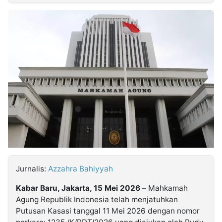
MULTIMEDIA
INDONESIA
Partner
Insight
Suara
Lens
Daily
Jalan
Idealita
Kita
Dinamikapost.com
Radar
Seedbacklink
NTB
Time
IDN
Jogja
Rakyat
News
Notice
Baru
Follow
Kabarbaru
Jurnalis:
Azzahra Bahiyyah
Kabar Baru, Jakarta, 15 Mei 2026
– Mahkamah
Agung Republik Indonesia telah menjatuhkan
Putusan Kasasi tanggal 11 Mei 2026 dengan nomor