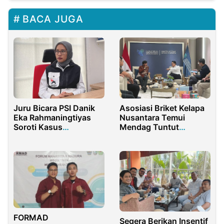
BACA JUGA
Juru Bicara PSI Danik
Asosiasi Briket Kelapa
Eka Rahmaningtiyas
Nusantara Temui
Soroti Kasus
Mendag Tuntut
Pembubaran Ibadah di
Moratorium Ekspor
Padang
FORMAD
Segera Berikan Insentif