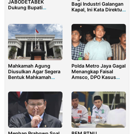
JABODETABEK
Bagi Industri Galangan
Dukung Bupati
Kapal, Ini Kata Direktur
Pamekasan Gelar
MSC
Vaksinasi Secara
Humanis
Mahkamah Agung
Polda Metro Jaya Gagal
Diusulkan Agar Segera
Menangkap Faisal
Bentuk Mahkamah
Amsco, DPO Kasus
Kehormatan
Korupsi dan Kekerasan
Seksual
Menhan Prabowo Soal
BEM PTNU