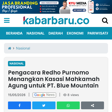
BERANDA
NASIONAL
DAERAH
EKONOMI
PARIWISATA
Informasi
KabarbaruTV
Kirim
Tentang
Nasional
Iklan
Berita
Kami
NASIONAL
Berita
Pengacara Redho Purnomo
Nasional
International
Olahraga
Entertainment
Daerah
Pariwisata
Kuliner
Kolom
Menangkan Kasasi Mahkamah
Agung untuk PT. Blue Mountain
Network
15/05/2026
|
|
8
views
PT
TREETAN