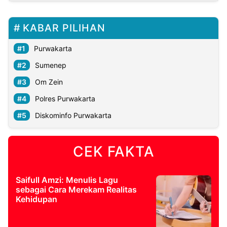
KABAR PILIHAN
Purwakarta
Sumenep
Om Zein
Polres Purwakarta
Diskominfo Purwakarta
CEK FAKTA
Saifull Amzi: Menulis Lagu
sebagai Cara Merekam Realitas
Kehidupan