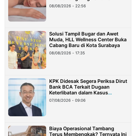
08/08/2026 - 22:56
Solusi Tampil Bugar dan Awet
Muda, HLL Wellness Center Buka
Cabang Baru di Kota Surabaya
08/08/2026 - 17:35
KPK Didesak Segera Periksa Dirut
Bank BCA Terkait Dugaan
Keterlibatan dalam Kasus
Hilangnya Dana Nasabah Rp2,58
07/08/2026 - 09:06
Miliar
Biaya Operasional Tambang
Terus Membengkak? Ternyata Ini