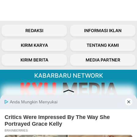
REDAKSI
INFORMASI IKLAN
KIRIM KARYA
TENTANG KAMI
KIRIM BERITA
MEDIA PARTNER
KABARBARU NETWORK
About Our Kabarbaru.co
Kabarbaru.co menyajikan berita aktual dan
inspiratif dari sudut pandang berbaik sangka
serta terverifikasi dari sumber yang tepat.