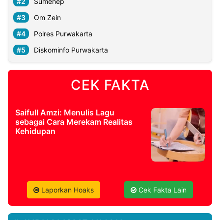
Sumenep
Om Zein
Polres Purwakarta
Diskominfo Purwakarta
CEK FAKTA
Saifull Amzi: Menulis Lagu
sebagai Cara Merekam Realitas
Kehidupan
Laporkan Hoaks
Cek Fakta Lain