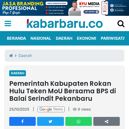
BERANDA
NASIONAL
DAERAH
EKONOMI
PARIWISATA
Informasi
KabarbaruTV
Kirim
Tentang
Daerah
Iklan
Berita
Kami
DAERAH
Berita
Pemerintah Kabupaten Rokan
Nasional
International
Olahraga
Entertainment
Daerah
Pariwisata
Kuliner
Kolom
Hulu Teken MoU Bersama BPS di
Balai Serindit Pekanbaru
Network
25/10/2025
|
|
9
views
PT
TREETAN