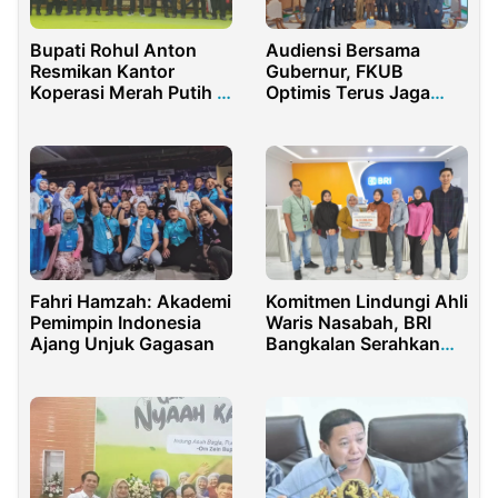
Bupati Rohul Anton
Audiensi Bersama
Resmikan Kantor
Gubernur, FKUB
Koperasi Merah Putih di
Optimis Terus Jaga
Sontang
Harmonisasi
Kerukunan di Kalbar
Fahri Hamzah: Akademi
Komitmen Lindungi Ahli
Pemimpin Indonesia
Waris Nasabah, BRI
Ajang Unjuk Gagasan
Bangkalan Serahkan
Klaim Asuransi Aurora
Plus