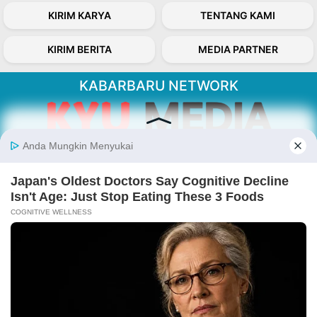
KIRIM KARYA
TENTANG KAMI
KIRIM BERITA
MEDIA PARTNER
KABARBARU NETWORK
About Our Kabarbaru.co
Kabarbaru.co menyajikan berita aktual dan
inspiratif dari sudut pandang berbaik sangka
serta terverifikasi dari sumber yang tepat.
Follow Kabarbaru