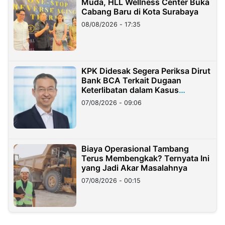
Muda, HLL Wellness Center Buka
Cabang Baru di Kota Surabaya
08/08/2026 - 17:35
KPK Didesak Segera Periksa Dirut
Bank BCA Terkait Dugaan
Keterlibatan dalam Kasus
Hilangnya Dana Nasabah Rp2,58
07/08/2026 - 09:06
Miliar
Biaya Operasional Tambang
Terus Membengkak? Ternyata Ini
yang Jadi Akar Masalahnya
07/08/2026 - 00:15