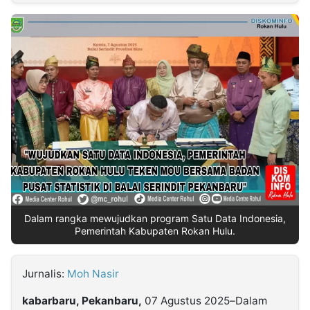
MULTIMEDIA
INDONESIA
Partner
Insight
Suara
Lens
Daily
Jalan
Idealita
Kita
Dinamikapost.com
Radar
Seedbacklink
NTB
Time
IDN
Jogja
Rakyat
News
Notice
Baru
Follow
Kabarbaru
Dalam rangka mewujudkan program Satu Data Indonesia,
Pemerintah Kabupaten Rokan Hulu.
Jurnalis:
Moh Nasir
kabarbaru, Pekanbaru,
07 Agustus 2025–Dalam