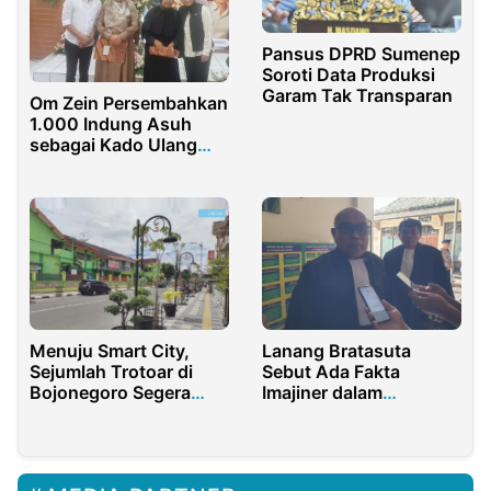
Pansus DPRD Sumenep
Soroti Data Produksi
Garam Tak Transparan
Om Zein Persembahkan
1.000 Indung Asuh
sebagai Kado Ulang
Tahun Gubernur Jabar
Menuju Smart City,
Lanang Bratasuta
Sejumlah Trotoar di
Sebut Ada Fakta
Bojonegoro Segera
Imajiner dalam
Rampung
Dakwaan Aris Chandra