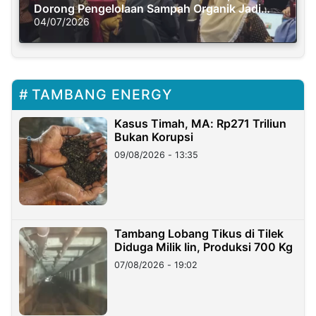
Dorong Pengelolaan Sampah Organik Jadi
Solusi Krisis Iklim
04/07/2026
TAMBANG ENERGY
Kasus Timah, MA: Rp271 Triliun
Bukan Korupsi
09/08/2026 - 13:35
Tambang Lobang Tikus di Tilek
Diduga Milik Iin, Produksi 700 Kg
07/08/2026 - 19:02