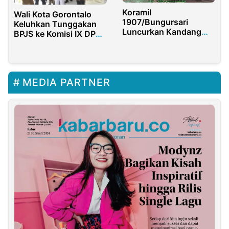
Koramil
Wali Kota Gorontalo
1907/Bungursari
Keluhkan Tunggakan
Luncurkan Kandang
BPJS ke Komisi IX DPR
Ayam Petelur untuk
RI
Tingkatkan Ketahanan
Pangan
MEDIA PARTNER