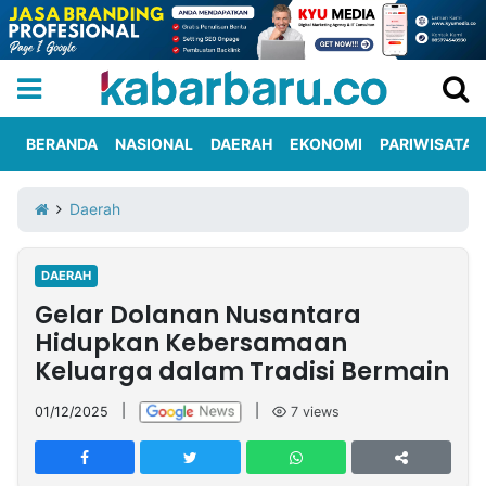
BERANDA
NASIONAL
DAERAH
EKONOMI
PARIWISATA
Informasi
KabarbaruTV
Kirim
Tentang
Daerah
Iklan
Berita
Kami
DAERAH
Berita
Gelar Dolanan Nusantara
Nasional
International
Olahraga
Entertainment
Daerah
Pariwisata
Kuliner
Kolom
Hidupkan Kebersamaan
Keluarga dalam Tradisi Bermain
Network
01/12/2025
|
|
7
views
PT
TREETAN