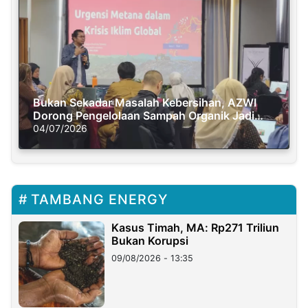
Bukan Sekadar Masalah Kebersihan, AZWI
Dorong Pengelolaan Sampah Organik Jadi
Solusi Krisis Iklim
04/07/2026
TAMBANG ENERGY
Kasus Timah, MA: Rp271 Triliun
Bukan Korupsi
09/08/2026 - 13:35