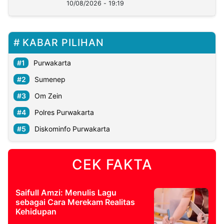
10/08/2026 - 19:19
KABAR PILIHAN
Purwakarta
Sumenep
Om Zein
Polres Purwakarta
Diskominfo Purwakarta
CEK FAKTA
Saifull Amzi: Menulis Lagu
sebagai Cara Merekam Realitas
Kehidupan