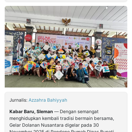
MULTIMEDIA
INDONESIA
Partner
Insight
Suara
Lens
Daily
Jalan
Idealita
Kita
Dinamikapost.com
Radar
Seedbacklink
NTB
Time
IDN
Jogja
Rakyat
News
Notice
Baru
Follow
Kabarbaru
Jurnalis:
Azzahra Bahiyyah
Kabar Baru, Sleman
— Dengan semangat
menghidupkan kembali tradisi bermain bersama,
Gelar Dolanan Nusantara digelar pada 30
November 2025 di Pendopo Rumah Dinas Bupati