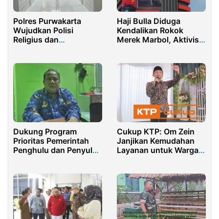
Polres Purwakarta
Haji Bulla Diduga
Wujudkan Polisi
Kendalikan Rokok
Religius dan
Merek Marbol, Aktivis
Profesional Lewat
Desak KPK Segera
Binrohtal
Bertindak!
Dukung Program
Cukup KTP: Om Zein
Prioritas Pemerintah
Janjikan Kemudahan
Penghulu dan Penyuluh
Layanan untuk Warga
Agama Islam Siap
Purwakarta
Laksanakan Edaran
Menag No. 2/2024