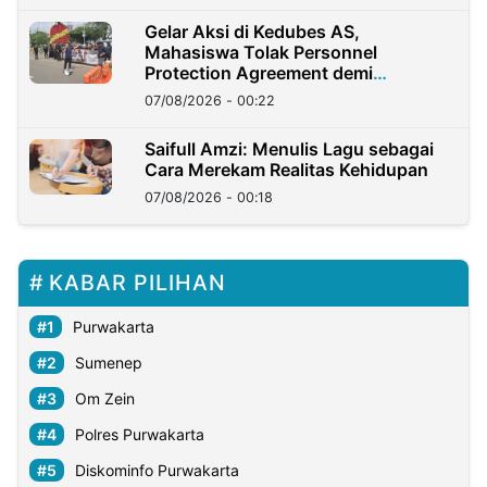
Gelar Aksi di Kedubes AS,
Mahasiswa Tolak Personnel
Protection Agreement demi
Kedaulatan Negara
07/08/2026 - 00:22
Saifull Amzi: Menulis Lagu sebagai
Cara Merekam Realitas Kehidupan
07/08/2026 - 00:18
KABAR PILIHAN
Purwakarta
Sumenep
Om Zein
Polres Purwakarta
Diskominfo Purwakarta