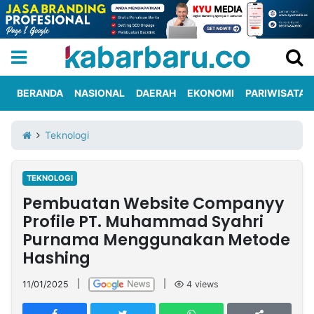
BERANDA
NASIONAL
DAERAH
EKONOMI
PARIWISATA
Informasi
KabarbaruTV
Kirim
Tentang
Teknologi
Iklan
Berita
Kami
TEKNOLOGI
Berita
Pembuatan Website Companyy
Nasional
International
Olahraga
Entertainment
Daerah
Pariwisata
Kuliner
Kolom
Profile PT. Muhammad Syahri
Purnama Menggunakan Metode
Hashing
Network
11/01/2025
|
|
4
views
PT
TREETAN