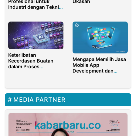
Profesional untuk
Ukasah
Industri dengan Teknisi
Berpengalaman dan
Bergaransi
Keterlibatan
Mengapa Memilih Jasa
Kecerdasan Buatan
Mobile App
dalam Proses
Development dan
Pengembangan
Software Development
Software
yang Terbaik?
MEDIA PARTNER