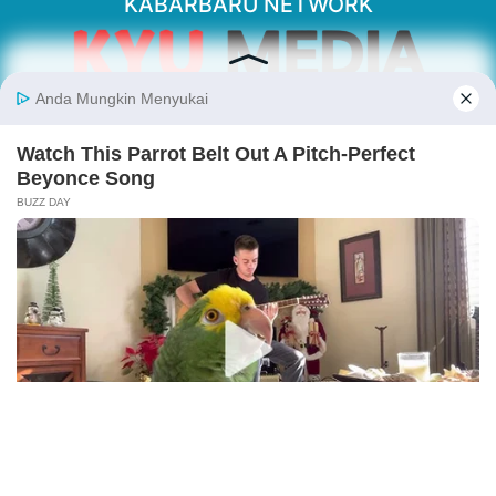
KABARBARU NETWORK
About Our Kabarbaru.co
Kabarbaru.co menyajikan berita aktual dan
inspiratif dari sudut pandang berbaik sangka
serta terverifikasi dari sumber yang tepat.
Follow Kabarbaru
Kabarbaru.co
Copyright © 2026. All rights reserved