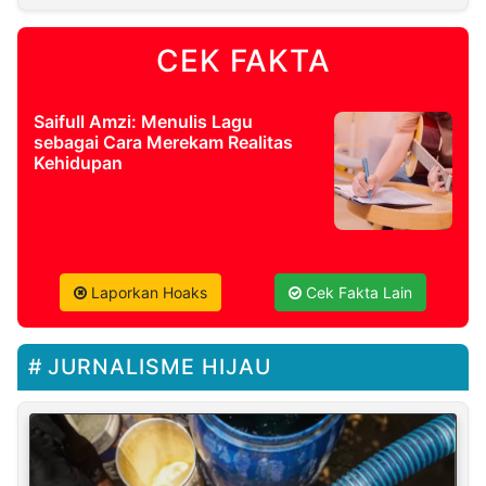
CEK FAKTA
Saifull Amzi: Menulis Lagu
sebagai Cara Merekam Realitas
Kehidupan
Laporkan Hoaks
Cek Fakta Lain
JURNALISME HIJAU