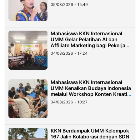
05/08/2026 - 15:49
Mahasiswa KKN Internasional
UMM Gelar Pelatihan AI dan
Affiliate Marketing bagi Pekerja
Migran Indonesia di Taiwan
04/08/2026 - 17:24
Mahasiswa KKN Internasional
UMM Kenalkan Budaya Indonesia
melalui Workshop Konten Kreatif
di Taiwan
04/08/2026 - 10:27
KKN Berdampak UMM Kelompok
167 Jalin Kolaborasi dengan SDN