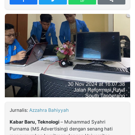
MULTIMEDIA
INDONESIA
Partner
Insight
Suara
Lens
Daily
Jalan
Idealita
Kita
Dinamikapost.com
Radar
Seedbacklink
NTB
Time
IDN
Jogja
Rakyat
News
Notice
Baru
Follow
Kabarbaru
Jurnalis:
Azzahra Bahiyyah
Kabar Baru, Teknologi
– Muhammad Syahri
Purnama (MS Advertising) dengan senang hati