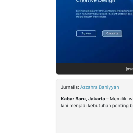
©
Kabarbaru.co
-
2026
PT.
Kabarbaru
Media
Holding
jas
Jurnalis:
Azzahra Bahiyyah
Kabar Baru, Jakarta
– Memiliki w
kini menjadi kebutuhan penting ba