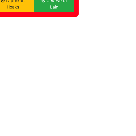
Laporkan
Cek Fakta
Hoaks
Lain