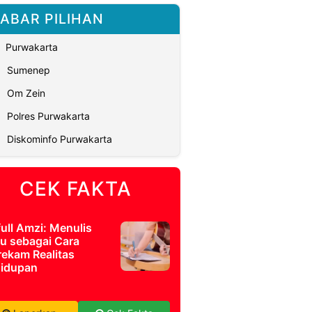
ABAR PILIHAN
Purwakarta
Sumenep
Om Zein
Polres Purwakarta
Diskominfo Purwakarta
CEK FAKTA
full Amzi: Menulis
u sebagai Cara
ekam Realitas
idupan