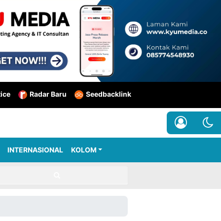
tice
Radar Baru
Seedbacklink
INTERNASIONAL
KOLOM