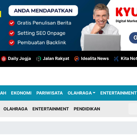
Daily Jogja
Jalan Rakyat
Idealita News
Kita No
RAH
EKONOMI
PARIWISATA
OLAHRAGA
ENTERTAINMENT
OLAHRAGA
ENTERTAINMENT
PENDIDIKAN