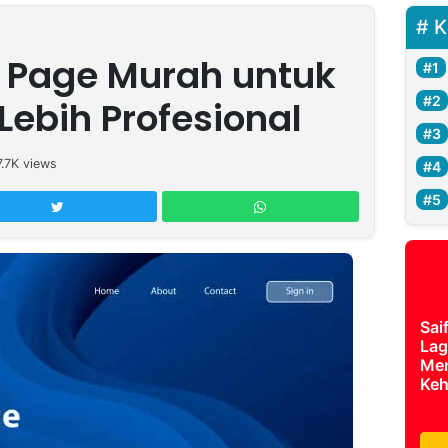
K
 Page Murah untuk
 Lebih Profesional
7.7K
views
Sai
Lag
Mer
Keh