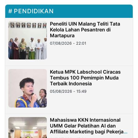
PENDIDIKAN
Peneliti UIN Malang Teliti Tata
Kelola Lahan Pesantren di
Martapura
07/08/2026 - 22:01
Ketua MPK Labschool Ciracas
Tembus 100 Pemimpin Muda
Terbaik Indonesia
05/08/2026 - 15:49
Mahasiswa KKN Internasional
UMM Gelar Pelatihan AI dan
Affiliate Marketing bagi Pekerja
Migran Indonesia di Taiwan