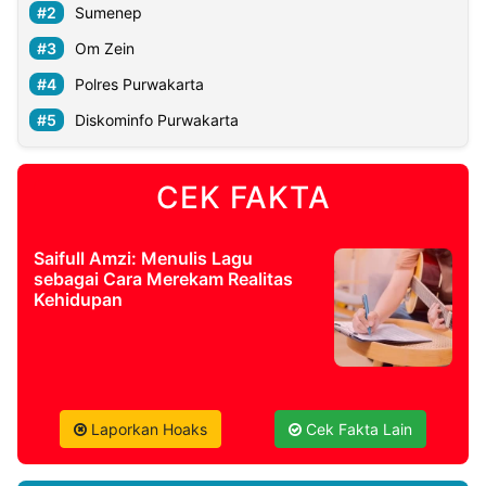
Sumenep
Om Zein
Polres Purwakarta
Diskominfo Purwakarta
CEK FAKTA
Saifull Amzi: Menulis Lagu
sebagai Cara Merekam Realitas
Kehidupan
Laporkan Hoaks
Cek Fakta Lain