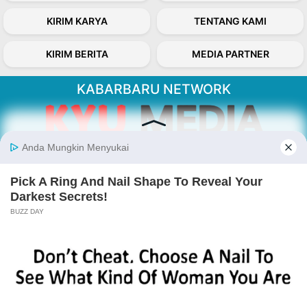
KIRIM KARYA
TENTANG KAMI
KIRIM BERITA
MEDIA PARTNER
KABARBARU NETWORK
About Our Kabarbaru.co
Kabarbaru.co menyajikan berita aktual dan
inspiratif dari sudut pandang berbaik sangka
serta terverifikasi dari sumber yang tepat.
Follow Kabarbaru