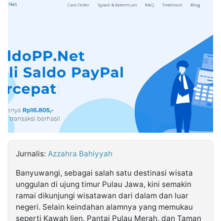
MULTIMEDIA
INDONESIA
Partner
Insight
Suara
Lens
Daily
Jalan
Idealita
Kita
Dinamikapost.com
Radar
Seedbacklink
NTB
Time
IDN
Jogja
Rakyat
News
Notice
Baru
Follow
Kabarbaru
Jurnalis:
Azzahra Bahiyyah
Banyuwangi, sebagai salah satu destinasi wisata
unggulan di ujung timur Pulau Jawa, kini semakin
ramai dikunjungi wisatawan dari dalam dan luar
negeri. Selain keindahan alamnya yang memukau
seperti Kawah Ijen, Pantai Pulau Merah, dan Taman