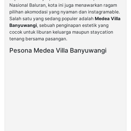
Nasional Baluran, kota ini juga menawarkan ragam
pilihan akomodasi yang nyaman dan instagramable.
©
Salah satu yang sedang populer adalah
Medea Villa
Kabarbaru.co
-
Banyuwangi
, sebuah penginapan estetik yang
2026
cocok untuk liburan keluarga maupun staycation
tenang bersama pasangan.
PT.
Kabarbaru
Pesona Medea Villa Banyuwangi
Media
Holding