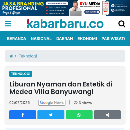
BERANDA
NASIONAL
DAERAH
EKONOMI
PARIWISATA
Informasi
KabarbaruTV
Kirim
Tentang
Teknologi
Iklan
Berita
Kami
TEKNOLOGI
Berita
Liburan Nyaman dan Estetik di
Nasional
International
Olahraga
Entertainment
Daerah
Pariwisata
Kuliner
Kolom
Medea Villa Banyuwangi
02/07/2025
|
|
3
views
Network
PT
TREETAN