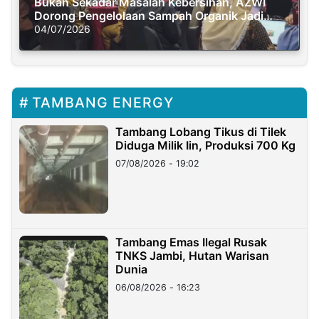
Bukan Sekadar Masalah Kebersihan, AZWI
Dorong Pengelolaan Sampah Organik Jadi
Solusi Krisis Iklim
04/07/2026
TAMBANG ENERGY
Tambang Lobang Tikus di Tilek
Diduga Milik Iin, Produksi 700 Kg
07/08/2026 - 19:02
Tambang Emas Ilegal Rusak
TNKS Jambi, Hutan Warisan
Dunia
06/08/2026 - 16:23