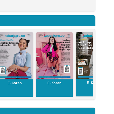
Mengungkap
e
Informasi
Penting
E-Koran
E-Koran
E-Koran