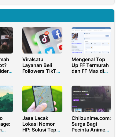
Mengenal Top
Viralsatu
umah
Up FF Termurah
Layanan Beli
ot?
dan FF Max di
Followers TikTok
ider
Topupyok.com
Berkualitas
k di
 dan
Jasa Lacak
o
Chiizunime.com:
Lokasi Nomor
age:
Surga Bagi
HP: Solusi Tepat
n
Pecinta Anime
untuk
ang
Sub Indo