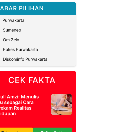
ABAR PILIHAN
Purwakarta
Sumenep
Om Zein
Polres Purwakarta
Diskominfo Purwakarta
CEK FAKTA
full Amzi: Menulis
u sebagai Cara
ekam Realitas
idupan