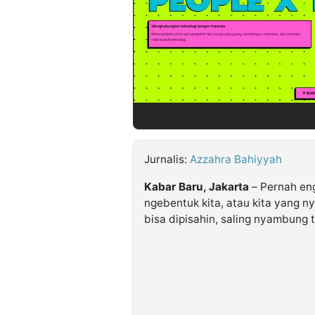
©
Kabarbaru.co
-
2026
PT.
Kabarbaru
Media
Holding
Jurnalis:
Azzahra Bahiyyah
Kabar Baru, Jakarta
– Pernah eng
ngebentuk kita, atau kita yang n
bisa dipisahin, saling nyambung t