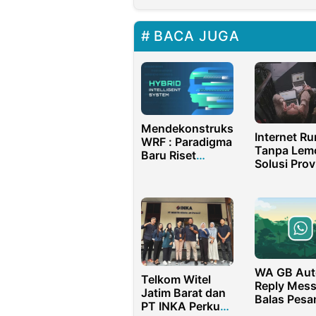
BACA JUGA
Mendekonstruksi
Internet R
WRF : Paradigma
Tanpa Lem
Baru Riset
Solusi Prov
Akademik
WiFi Terbai
Berbasis Hybrid
Jawa Barat
Intelligence di
Sekitarnya
Era 5.0
WA GB Aut
Telkom Witel
Reply Mess
Jatim Barat dan
Balas Pesa
PT INKA Perkuat
Tanpa Peg