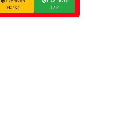
Laporkan
Cek Fakta
Hoaks
Lain