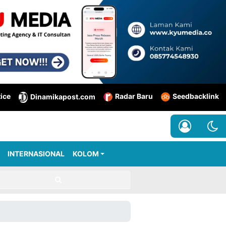
tice
Radar Baru
Seedbacklink
Dinamikapost.com
INTERNASIONAL
KOLOM