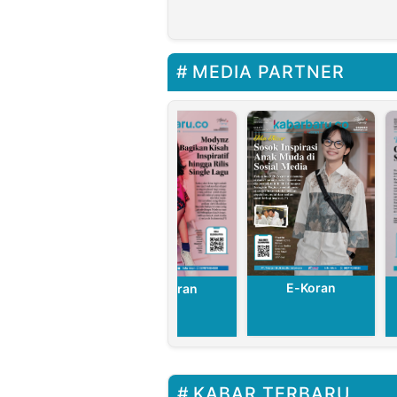
Sinergi
Smartphon
Kolaborasi
dalam
Digitalisasi
MEDIA PARTNER
Industri
E-Koran
E-Koran
E-Koran
KABAR TERBARU