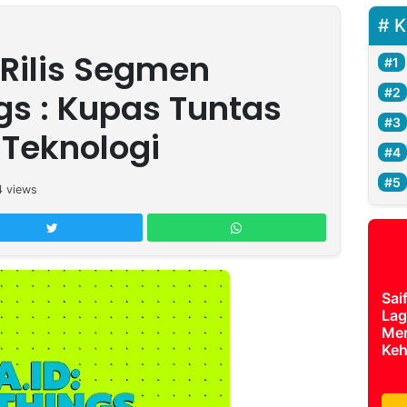
K
 Rilis Segmen
gs : Kupas Tuntas
Teknologi
4
views
Sai
Lag
Mer
Keh