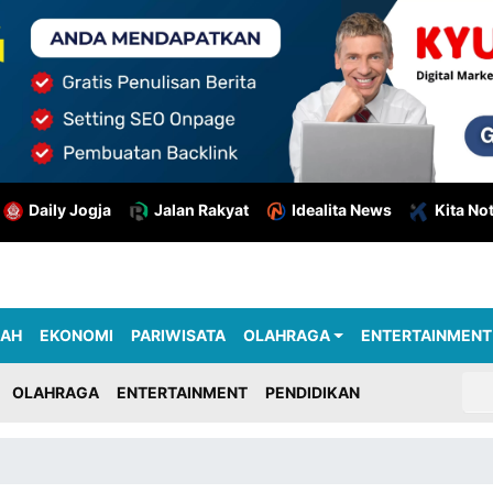
Daily Jogja
Jalan Rakyat
Idealita News
Kita No
RAH
EKONOMI
PARIWISATA
OLAHRAGA
ENTERTAINMENT
OLAHRAGA
ENTERTAINMENT
PENDIDIKAN