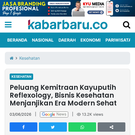
BERANDA
NASIONAL
DAERAH
EKONOMI
PARIWISATA
Informasi
KabarbaruTV
Kirim
Tentang
Kesehatan
Iklan
Berita
Kami
KESEHATAN
Berita
Peluang Kemitraan Kayuputih
Nasional
International
Olahraga
Entertainment
Daerah
Pariwisata
Kuliner
Kolom
Reflexology, Bisnis Kesehatan
Menjanjikan Era Modern Sehat
Network
03/06/2026
|
|
13.2K
views
PT
TREETAN