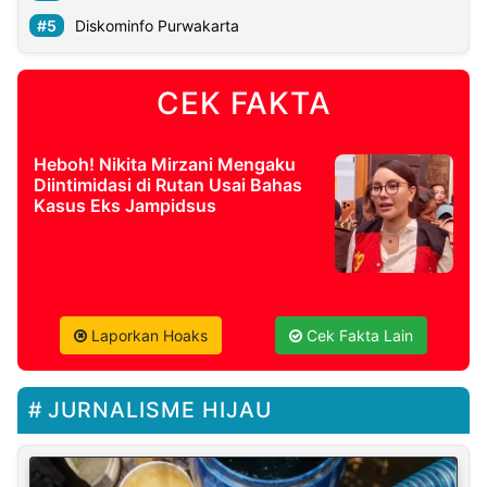
Diskominfo Purwakarta
CEK FAKTA
Heboh! Nikita Mirzani Mengaku
Diintimidasi di Rutan Usai Bahas
Kasus Eks Jampidsus
Laporkan Hoaks
Cek Fakta Lain
JURNALISME HIJAU