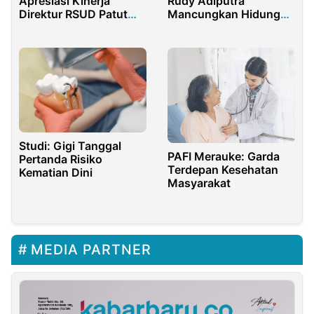
Apresiasi Kinerja
Rudy Adiputra
Direktur RSUD Patut
Mancungkan Hidung
Patuh Patju Lombok
Tanpa Operasi
Barat
Studi: Gigi Tanggal
PAFI Merauke: Garda
Pertanda Risiko
Terdepan Kesehatan
Kematian Dini
Masyarakat
MEDIA PARTNER