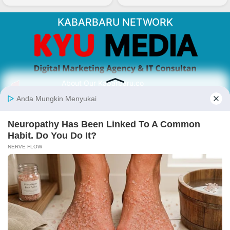
KABARBARU NETWORK
About Our Kabarbaru.co
Kabarbaru.co menyajikan berita aktual dan
inspiratif dari sudut pandang berbaik sangka
serta terverifikasi dari sumber yang tepat.
Follow Kabarbaru
Kabarbaru.co