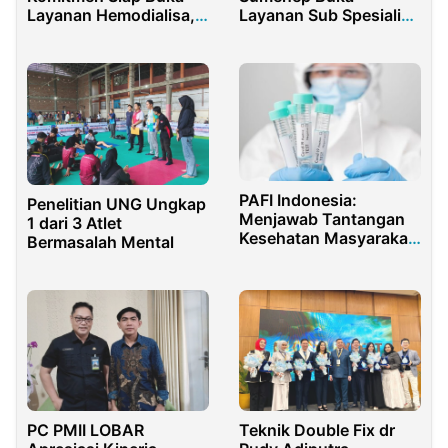
Layanan Hemodialisa,
Layanan Sub Spesialis
PERNEFRI Lakukan
Bedah Digestif
Visitasi Awal
PAFI Indonesia:
Penelitian UNG Ungkap
Menjawab Tantangan
1 dari 3 Atlet
Kesehatan Masyarakat
Bermasalah Mental
di Era Modern
PC PMII LOBAR
Teknik Double Fix dr