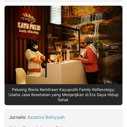
MULTIMEDIA
INDONESIA
Partner
Insight
Suara
Lens
Daily
Jalan
Idealita
Kita
Dinamikapost.com
Radar
Seedbacklink
NTB
Time
IDN
Jogja
Rakyat
News
Notice
Baru
Follow
Kabarbaru
Peluang Bisnis Kemitraan Kayuputih Family Reflexology:
Usaha Jasa Kesehatan yang Menjanjikan di Era Gaya Hidup
Sehat.
Jurnalis:
Azzahra Bahiyyah