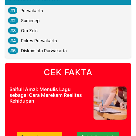
Purwakarta
Sumenep
Om Zein
Polres Purwakarta
Diskominfo Purwakarta
CEK FAKTA
Saifull Amzi: Menulis Lagu
sebagai Cara Merekam Realitas
Kehidupan