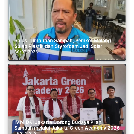
Solusi Timbunan Sampah, Pemkot Malang
Sulap Plastik dan Styrofoam Jadi Solar
30/07/2026
IMM DKI Jakarta Dorong Budaya Pilah
Sampah melalui Jakarta Green Academy 2026
28/07/2026