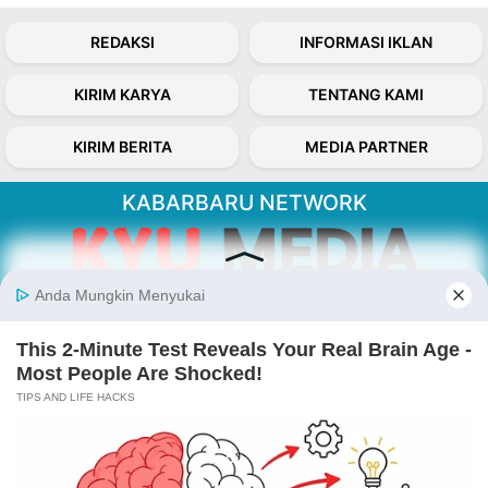
REDAKSI
INFORMASI IKLAN
KIRIM KARYA
TENTANG KAMI
KIRIM BERITA
MEDIA PARTNER
KABARBARU NETWORK
About Our Kabarbaru.co
Kabarbaru.co menyajikan berita aktual dan
inspiratif dari sudut pandang berbaik sangka
serta terverifikasi dari sumber yang tepat.
Follow Kabarbaru