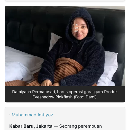
MULTIMEDIA
INDONESIA
Partner
Insight
Suara
Lens
Daily
Jalan
Idealita
Kita
Dinamikapost.com
Radar
Seedbacklink
NTB
Time
IDN
Jogja
Rakyat
News
Notice
Baru
Follow
Kabarbaru
Damiyana Permatasari, harus operasi gara-gara Produk
Eyeshadow Pinkflash (Foto: Dami).
:
Muhammad Imtiyaz
Kabar Baru, Jakarta
— Seorang perempuan