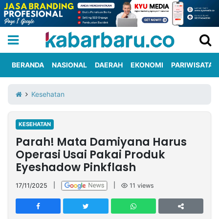
BERANDA
NASIONAL
DAERAH
EKONOMI
PARIWISATA
Informasi
KabarbaruTV
Kirim
Tentang
Kesehatan
Iklan
Berita
Kami
KESEHATAN
Berita
Parah! Mata Damiyana Harus
Nasional
International
Olahraga
Entertainment
Daerah
Pariwisata
Kuliner
Kolom
Operasi Usai Pakai Produk
Eyeshadow Pinkflash
Network
17/11/2025
|
|
11
views
PT
TREETAN