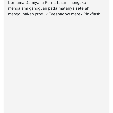
bernama Damiyana Permatasari, mengaku
mengalami gangguan pada matanya setelah
©
menggunakan produk Eyeshadow merek Pinkflash.
Kabarbaru.co
-
2026
PT.
Kabarbaru
Media
Holding