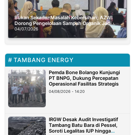
Bukan Sekadar Masalah Kebersihan, AZWI
Dorong Pengelolaan Sampah Organik Jadi
Solusi Krisis Iklim
04/07/2026
TAMBANG ENERGY
Pemda Bone Bolango Kunjungi
PT BNPG, Dukung Percepatan
Operasional Fasilitas Strategis
04/08/2026 - 14:20
IRGW Desak Audit Investigatif
Tambang Batu Bara di Pessel,
Soroti Legalitas IUP hingga