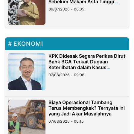
Sebelum Makam Asta Tinggi
Longsor
09/07/2026 - 08:05
EKONOMI
KPK Didesak Segera Periksa Dirut
Bank BCA Terkait Dugaan
Keterlibatan dalam Kasus
Hilangnya Dana Nasabah Rp2,58
07/08/2026 - 09:06
Miliar
Biaya Operasional Tambang
Terus Membengkak? Ternyata Ini
yang Jadi Akar Masalahnya
07/08/2026 - 00:15