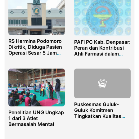
RS Hermina Podomoro
PAFI PC Kab. Denpasar:
Dikritik, Diduga Pasien
Peran dan Kontribusi
Operasi Sesar 5 Jam
Ahli Farmasi dalam
Terlantar Tanpa Kamar
Pembangunan Bangsa
Puskesmas Guluk-
Guluk Komitmen
Penelitian UNG Ungkap
Tingkatkan Kualitas
1 dari 3 Atlet
Pelayanan kepada
Bermasalah Mental
Warga