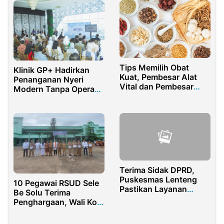
Tips Memilih Obat
Klinik GP+ Hadirkan
Kuat, Pembesar Alat
Penanganan Nyeri
Vital dan Pembesar
Modern Tanpa Operasi
Payudara yang Aman
di Indonesia
Terima Sidak DPRD,
Puskesmas Lenteng
10 Pegawai RSUD Sele
Pastikan Layanan
Be Solu Terima
Berjalan Optimal
Penghargaan, Wali Kota
Sorong Beri Apresiasi