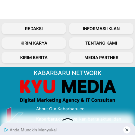
REDAKSI
INFORMASI IKLAN
KIRIM KARYA
TENTANG KAMI
KIRIM BERITA
MEDIA PARTNER
KABARBARU NETWORK
About Our Kabarbaru.co
Kabarbaru.co menyajikan berita aktual dan
inspiratif dari sudut pandang berbaik sangka
serta terverifikasi dari sumber yang tepat.