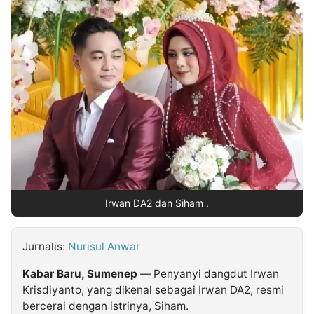
MULTIMEDIA
INDONESIA
Partner
Insight
Suara
Lens
Daily
Jalan
Idealita
Kita
Dinamikapost.com
Radar
Seedbacklink
NTB
Time
IDN
Jogja
Rakyat
News
Notice
Baru
Follow
Kabarbaru
Irwan DA2 dan Siham .
Jurnalis:
Nurisul Anwar
Kabar Baru, Sumenep
— Penyanyi dangdut Irwan
Krisdiyanto, yang dikenal sebagai Irwan DA2, resmi
bercerai dengan istrinya, Siham.