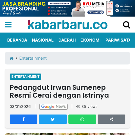
BERANDA
NASIONAL
DAERAH
EKONOMI
PARIWISATA
Informasi
KabarbaruTV
Kirim
Tentang
Entertainment
Iklan
Berita
Kami
ENTERTAINMENT
Berita
Pedangdut Irwan Sumenep
Nasional
International
Olahraga
Entertainment
Daerah
Pariwisata
Kuliner
Kolom
Resmi Cerai dengan Istrinya
03/01/2026
|
|
35
views
Network
PT
TREETAN