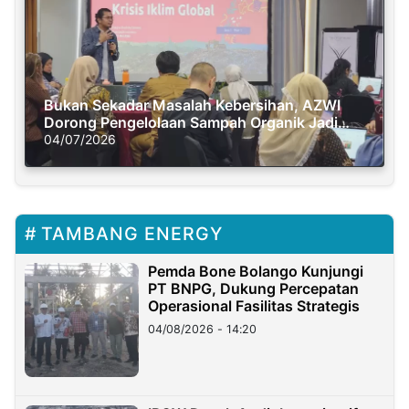
Bukan Sekadar Masalah Kebersihan, AZWI
Dorong Pengelolaan Sampah Organik Jadi
Solusi Krisis Iklim
04/07/2026
TAMBANG ENERGY
Pemda Bone Bolango Kunjungi
PT BNPG, Dukung Percepatan
Operasional Fasilitas Strategis
04/08/2026 - 14:20