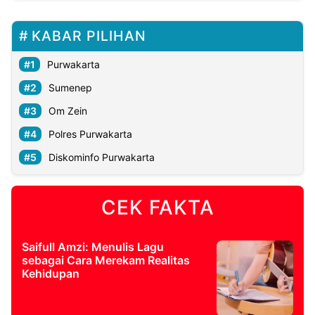
KABAR PILIHAN
Purwakarta
Sumenep
Om Zein
Polres Purwakarta
Diskominfo Purwakarta
CEK FAKTA
Saifull Amzi: Menulis Lagu
sebagai Cara Merekam Realitas
Kehidupan