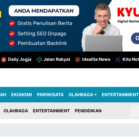
Daily Jogja
Jalan Rakyat
Idealita News
Kita No
RAH
EKONOMI
PARIWISATA
OLAHRAGA
ENTERTAINMENT
OLAHRAGA
ENTERTAINMENT
PENDIDIKAN