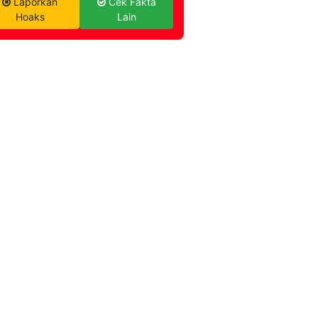
Laporkan
Cek Fakta
Hoaks
Lain