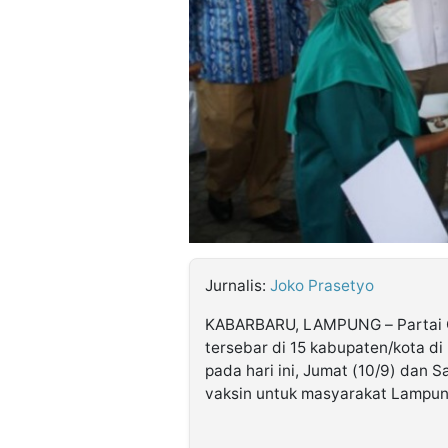
©
Kabarbaru.co
-
2026
PT.
Kabarbaru
Media
Holding
Jurnalis:
Joko Prasetyo
KABARBARU, LAMPUNG – Partai Ger
tersebar di 15 kabupaten/kota di
pada hari ini, Jumat (10/9) dan 
vaksin untuk masyarakat Lampun