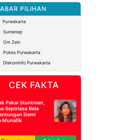
ABAR PILIHAN
Purwakarta
Sumenep
Om Zein
Polres Purwakarta
Diskominfo Purwakarta
CEK FAKTA
ak Pakai Stuntman,
a Septriasa Rela
antungan Demi
m Munafik