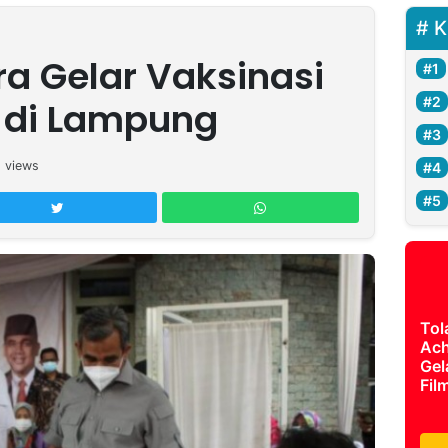
K
ra Gelar Vaksinasi
s di Lampung
6
views
Tol
Ach
Gel
Fil