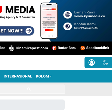
tice
Radar Baru
Seedbacklink
Dinamikapost.com
INTERNASIONAL
KOLOM