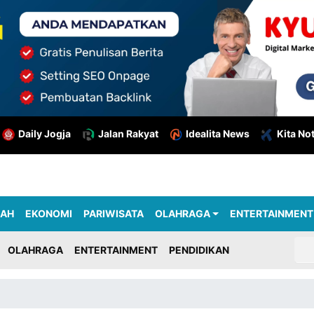
Daily Jogja
Jalan Rakyat
Idealita News
Kita No
RAH
EKONOMI
PARIWISATA
OLAHRAGA
ENTERTAINMENT
OLAHRAGA
ENTERTAINMENT
PENDIDIKAN