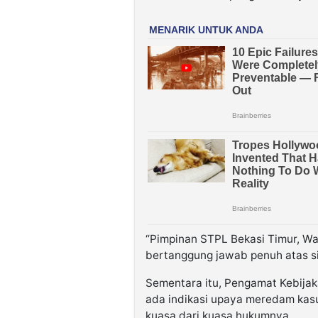
“Pimpinan STPL Bekasi Timur, W
bertanggung jawab penuh atas sit
Sementara itu, Pengamat Kebijaka
ada indikasi upaya meredam kas
kuasa dari kuasa hukumnya.