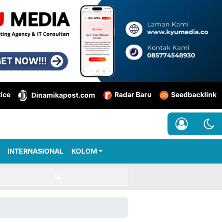
tice
Radar Baru
Seedbacklink
Dinamikapost.com
INTERNASIONAL
KOLOM