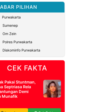
ABAR PILIHAN
Purwakarta
Sumenep
Om Zein
Polres Purwakarta
Diskominfo Purwakarta
CEK FAKTA
ak Pakai Stuntman,
a Septriasa Rela
antungan Demi
m Munafik