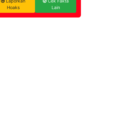
Laporkan
Cek Fakta
Hoaks
Lain