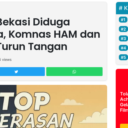
K
Bekasi Diduga
ia, Komnas HAM dan
Turun Tangan
4
views
Tol
Ach
Gel
Fil