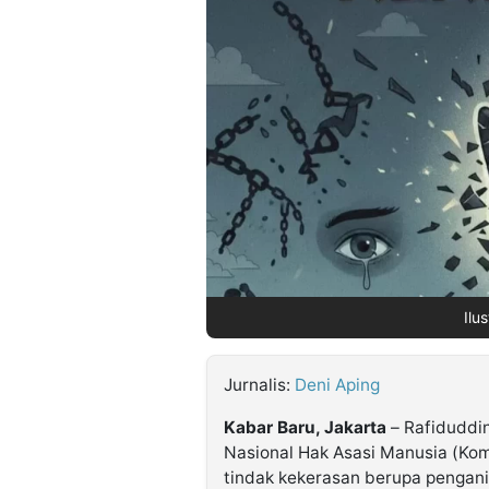
©
Kabarbaru.co
-
2026
PT.
Kabarbaru
Media
Holding
Ilu
Jurnalis:
Deni Aping
Kabar Baru, Jakarta
– Rafiduddi
Nasional Hak Asasi Manusia (Kom
tindak kekerasan berupa pengani