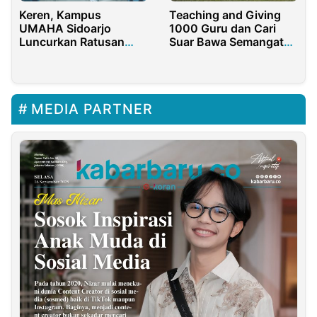
Keren, Kampus
Teaching and Giving
UMAHA Sidoarjo
1000 Guru dan Cari
Luncurkan Ratusan
Suar Bawa Semangat
Buku dan Hak Cipta
Pendidikan ke
dalam Kick off Satu
Pesantren Khairul
Dekade
Hikmah
MEDIA PARTNER