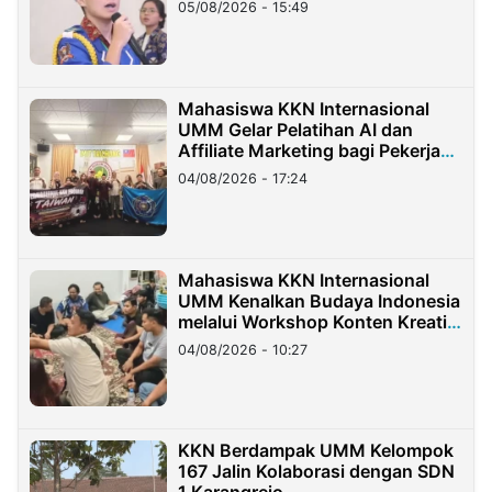
05/08/2026 - 15:49
Mahasiswa KKN Internasional
UMM Gelar Pelatihan AI dan
Affiliate Marketing bagi Pekerja
Migran Indonesia di Taiwan
04/08/2026 - 17:24
Mahasiswa KKN Internasional
UMM Kenalkan Budaya Indonesia
melalui Workshop Konten Kreatif
di Taiwan
04/08/2026 - 10:27
KKN Berdampak UMM Kelompok
167 Jalin Kolaborasi dengan SDN