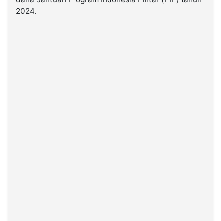
2024.
©
Kabarbaru.co
-
2026
PT.
Kabarbaru
Media
Holding