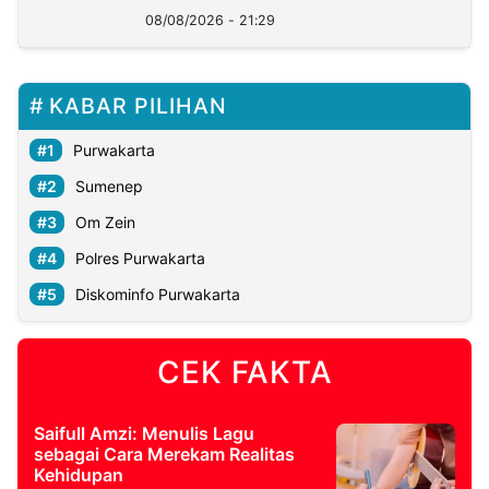
Kini?
08/08/2026 - 21:29
KABAR PILIHAN
Purwakarta
Sumenep
Om Zein
Polres Purwakarta
Diskominfo Purwakarta
CEK FAKTA
Saifull Amzi: Menulis Lagu
sebagai Cara Merekam Realitas
Kehidupan