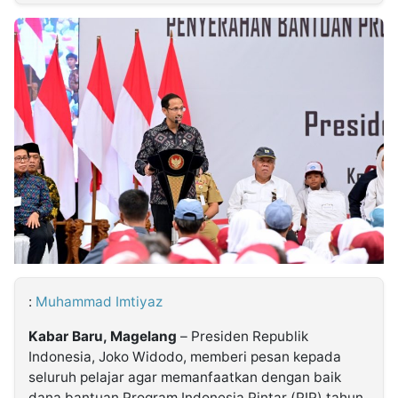
MULTIMEDIA
INDONESIA
Partner
Insight
Suara
Lens
Daily
Jalan
Idealita
Kita
Dinamikapost.com
Radar
Seedbacklink
NTB
Time
IDN
Jogja
Rakyat
News
Notice
Baru
Follow
Kabarbaru
:
Muhammad Imtiyaz
Kabar Baru, Magelang
– Presiden Republik
Indonesia, Joko Widodo, memberi pesan kepada
seluruh pelajar agar memanfaatkan dengan baik
dana bantuan Program Indonesia Pintar (PIP) tahun