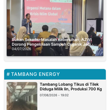
Bukan Sekadar Masalah Kebersihan, AZWI
Dorong Pengelolaan Sampah Organik Jadi
Solusi Krisis Iklim
04/07/2026
TAMBANG ENERGY
Tambang Lobang Tikus di Tilek
Diduga Milik Iin, Produksi 700 Kg
07/08/2026 - 19:02