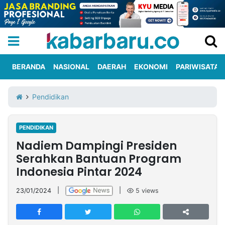
BERANDA
NASIONAL
DAERAH
EKONOMI
PARIWISATA
Informasi
KabarbaruTV
Kirim
Tentang
Pendidikan
Iklan
Berita
Kami
PENDIDIKAN
Berita
Nadiem Dampingi Presiden
Nasional
International
Olahraga
Entertainment
Daerah
Pariwisata
Kuliner
Kolom
Serahkan Bantuan Program
Indonesia Pintar 2024
Network
23/01/2024
|
|
5
views
PT
TREETAN