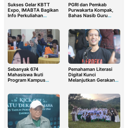
Sukses Gelar KBTT
PGRI dan Pemkab
Expo, IMABTA Bagikan
Purwakarta Kompak,
Info Perkuliahan
Bahas Nasib Guru
Hingga Peluang
PPPK dan Penguatan
Beasiswa
Pendidikan Karakter
Sebanyak 674
Pemahaman Literasi
Mahasiswa Ikuti
Digital Kunci
Program Kampus
Melanjutkan Gerakan
Mengajar di Lampung
Merdeka Belajar