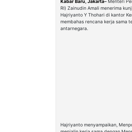
Kabar Baru
,
Jakarta
–
Menteri Pe
RI) Zainudin Amali menerima kun
Hajriyanto Y Thohari di kantor K
membahas rencana kerja sama t
antarnegara.
Hajriyanto menyampaikan, Menpor
menjalin kerja sama dengan Men