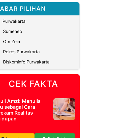
ABAR PILIHAN
Purwakarta
Sumenep
Om Zein
Polres Purwakarta
Diskominfo Purwakarta
CEK FAKTA
full Amzi: Menulis
u sebagai Cara
ekam Realitas
idupan