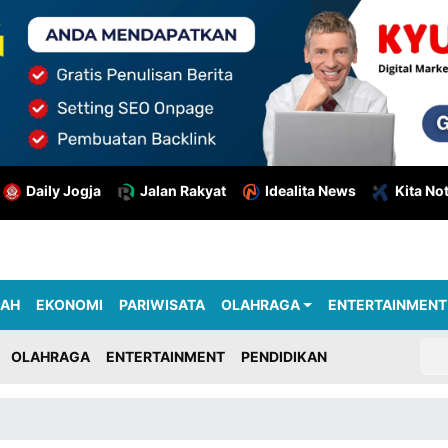
Daily Jogja
Jalan Rakyat
Idealita News
Kita No
RAH
EKONOMI
PARIWISATA
OLAHRAGA
ENTERTAINMENT
OLAHRAGA
ENTERTAINMENT
PENDIDIKAN