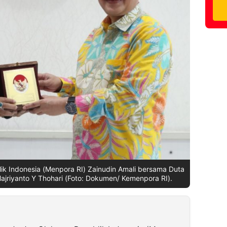
k Indonesia (Menpora RI) Zainudin Amali bersama Duta
ajriyanto Y Thohari (Foto: Dokumen/ Kemenpora RI).