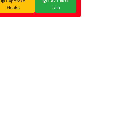
Laporkan
Cek Fakta
Hoaks
Lain