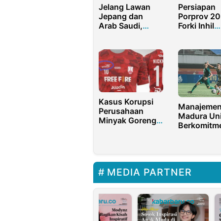
Jelang Lawan
Persiapan
Jepang dan
Porprov 20
Arab Saudi,
Forki Inhil
Erick Thohir:
Lakukan Ra
Rumput GBK
dan
Dalam Kondisi
Musyawar
Terbaik
Bersama
Perguruan
Karate-Do
Kasus Korupsi
Manajeme
Perusahaan
Madura Un
Minyak Goreng
Berkomitm
Tersorot Karena
Berikan Ter
Sponsori Klub
Kaesang
Pangarep
MEDIA PARTNER