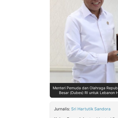
©
Kabarbaru.co
-
2026
PT.
Kabarbaru
Media
Holding
Menteri Pemuda dan Olahraga Republi
Besar (Dubes) RI untuk Lebanon H
Jurnalis:
Sri Hartutik Sandora