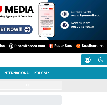
tice
Radar Baru
Seedbacklink
Dinamikapost.com
INTERNASIONAL
KOLOM