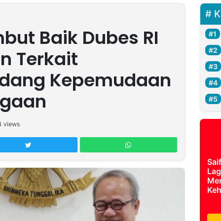
K
ut Baik Dubes RI
n Terkait
idang Kepemudaan
agaan
4
views
Sai
Lag
Mer
Keh