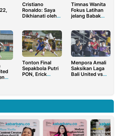
Cristiano
Timnas Wanita
22,
Ronaldo: Saya
Fokus Latihan
Dikhianati oleh
jelang Babak
pat
Manchester
Pertama
United!
Kualifikasi Piala
ah
Asia
Tonton Final
Menpora Amali
n
Sepakbola Putri
Saksikan Laga
ited
PON, Erick
Bali United vs
en
Thohir: Talenta
Tangerang
baik
Mulai Tampak
Hawks
Merata
Kompetisi IBL
2022