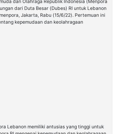
muda dan Olahraga Republik Indonesia (Menpora
jungan dari Duta Besar (Dubes) RI untuk Lebanon
emenpora, Jakarta, Rabu (15/6/22). Pertemuan ini
entang kepemudaan dan keolahragaan
a Lebanon memiliki antusias yang tinggi untuk
pora RI mengenai kepemudaan dan keolahragaan.