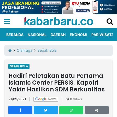
BERANDA
NASIONAL
DAERAH
EKONOMI
PARIWISATA
Informasi
KabarbaruTV
Kirim
Tentang
Olahraga
Sepak Bola
Iklan
Berita
Kami
SEPAK BOLA
Berita
Hadiri Peletakan Batu Pertama
Nasional
International
Olahraga
Entertainment
Daerah
Pariwisata
Kuliner
Kolom
Islamic Center PERSIS, Kapolri
Yakin Hasilkan SDM Berkualitas
Network
21/09/2021
|
|
0
views
PT
TREETAN