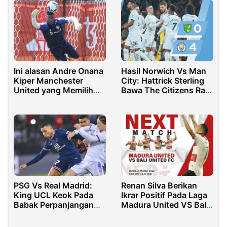
Ini alasan Andre Onana
Hasil Norwich Vs Man
Kiper Manchester
City: Hattrick Sterling
United yang Memilih
Bawa The Citizens Raih
Nomor 24
3 Poin
PSG Vs Real Madrid:
Renan Silva Berikan
King UCL Keok Pada
Ikrar Positif Pada Laga
Babak Perpanjangan
Madura United VS Bali
Waktu
United