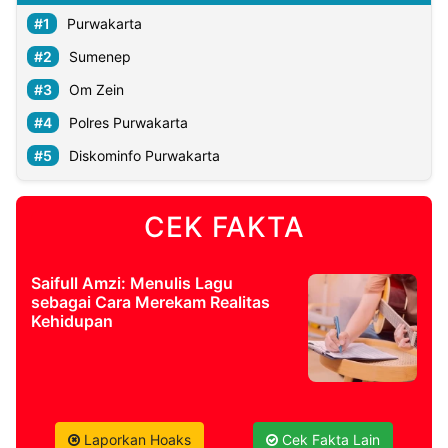
Purwakarta
Sumenep
Om Zein
Polres Purwakarta
Diskominfo Purwakarta
CEK FAKTA
Saifull Amzi: Menulis Lagu
sebagai Cara Merekam Realitas
Kehidupan
Laporkan Hoaks
Cek Fakta Lain