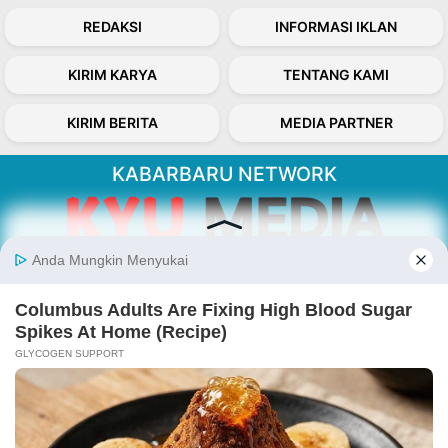
REDAKSI
INFORMASI IKLAN
KIRIM KARYA
TENTANG KAMI
KIRIM BERITA
MEDIA PARTNER
KABARBARU NETWORK
About Our Kabarbaru.co
Kabarbaru.co menyajikan berita aktual dan
inspiratif dari sudut pandang berbaik sangka
serta terverifikasi dari sumber yang tepat.
Follow Kabarbaru