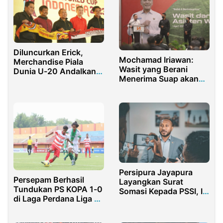
Diluncurkan Erick,
Mochamad Iriawan:
Merchandise Piala
Wasit yang Berani
Dunia U-20 Andalkan
Menerima Suap akan
Produk Lokal
Tamat Karirnya
Persipura Jayapura
Persepam Berhasil
Layangkan Surat
Tundukan PS KOPA 1-0
Somasi Kepada PSSI, Ini
di Laga Perdana Liga 3
Penyebabnya
Jatim