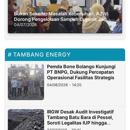
Bukan Sekadar Masalah Kebersihan, AZWI
Dorong Pengelolaan Sampah Organik Jadi
Solusi Krisis Iklim
04/07/2026
TAMBANG ENERGY
Pemda Bone Bolango Kunjungi
PT BNPG, Dukung Percepatan
Operasional Fasilitas Strategis
04/08/2026 - 14:20
IRGW Desak Audit Investigatif
Tambang Batu Bara di Pessel,
Soroti Legalitas IUP hingga
Stockpile