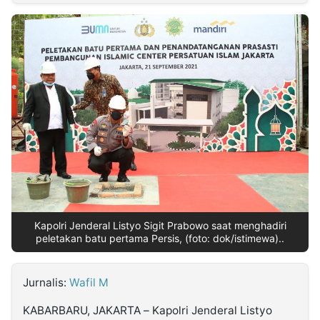
MULTIMEDIA
INDONESIA
Partner
Insight
Suara
Lens
Daily
Jalan
Idealita
Kita
Dinamikapost.com
Radar
Seedbacklink
NTB
Time
IDN
Jogja
Rakyat
News
Notice
Baru
Follow
Kabarbaru
Kapolri Jenderal Listyo Sigit Prabowo saat menghadiri
peletakan batu pertama Persis, (foto: dok/istimewa)..
Jurnalis:
Wafil M
KABARBARU, JAKARTA – Kapolri Jenderal Listyo