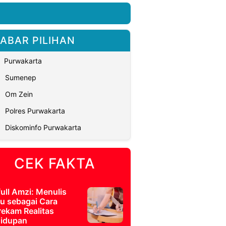
ABAR PILIHAN
Purwakarta
Sumenep
Om Zein
Polres Purwakarta
Diskominfo Purwakarta
CEK FAKTA
full Amzi: Menulis
u sebagai Cara
ekam Realitas
idupan