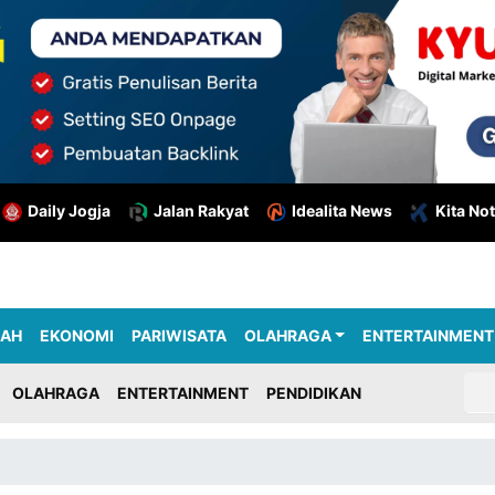
Daily Jogja
Jalan Rakyat
Idealita News
Kita Not
RAH
EKONOMI
PARIWISATA
OLAHRAGA
ENTERTAINMENT
OLAHRAGA
ENTERTAINMENT
PENDIDIKAN