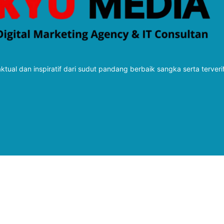
tual dan inspiratif dari sudut pandang berbaik sangka serta terveri
Follow Kabarbaru