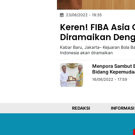
23/06/2022 - 19:35
©
Kabarbaru.co
Keren! FIBA Asia
-
2026
Diramaikan Denga
Kabar Baru, Jakarta– Kejuaran Bola B
PT.
Kabarbaru
Indonesia akan diramaikan
Media
Holding
Menpora Sambut B
Bidang Kepemudaa
16/06/2022 - 17:59
REDAKSI
INFORMASI