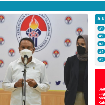
K
Sai
Lag
Mer
Keh