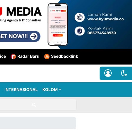
ice
Radar Baru
Seedbacklink
INTERNASIONAL
KOLOM