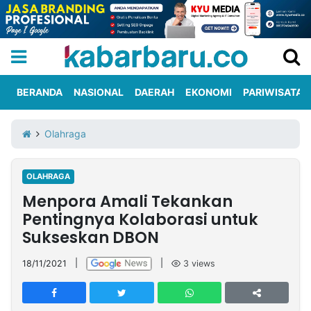
BERANDA
NASIONAL
DAERAH
EKONOMI
PARIWISATA
Informasi
KabarbaruTV
Kirim
Tentang
Olahraga
Iklan
Berita
Kami
OLAHRAGA
Berita
Menpora Amali Tekankan
Nasional
International
Olahraga
Entertainment
Daerah
Pariwisata
Kuliner
Kolom
Pentingnya Kolaborasi untuk
Sukseskan DBON
Network
18/11/2021
|
|
3
views
PT
TREETAN