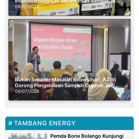
Indofood Hadirkan Sistem Pilah Sampah di
Semasa Piknik
09/07/2026
Bukan Sekadar Masalah Kebersihan, AZWI
Dorong Pengelolaan Sampah Organik Jadi
Solusi Krisis Iklim
04/07/2026
TAMBANG ENERGY
Pemda Bone Bolango Kunjungi