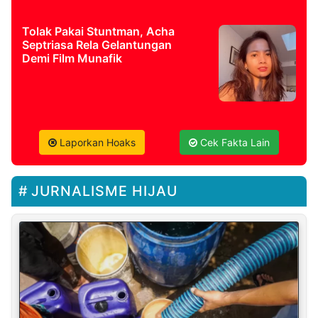
Tolak Pakai Stuntman, Acha
Septriasa Rela Gelantungan
Demi Film Munafik
Laporkan Hoaks
Cek Fakta Lain
JURNALISME HIJAU