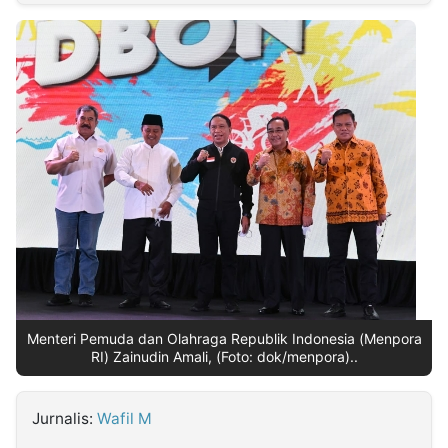
MULTIMEDIA
INDONESIA
Partner
Insight
Suara
Lens
Daily
Jalan
Idealita
Kita
Dinamikapost.com
Radar
Seedbacklink
NTB
Time
IDN
Jogja
Rakyat
News
Notice
Baru
Follow
Kabarbaru
Menteri Pemuda dan Olahraga Republik Indonesia (Menpora
RI) Zainudin Amali, (Foto: dok/menpora)..
Jurnalis:
Wafil M