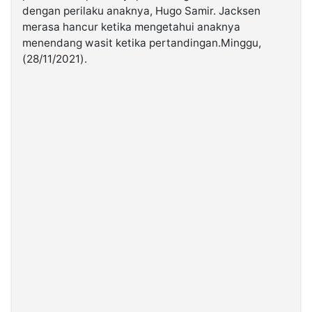
dengan perilaku anaknya, Hugo Samir. Jacksen
merasa hancur ketika mengetahui anaknya
©
menendang wasit ketika pertandingan.Minggu,
Kabarbaru.co
-
(28/11/2021).
2026
PT.
Kabarbaru
Media
Holding