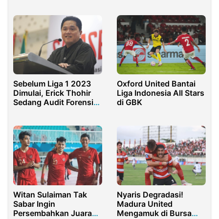
Justitia Fight Sport
Singapura
Sebelum Liga 1 2023
Oxford United Bantai
Dimulai, Erick Thohir
Liga Indonesia All Stars
Sedang Audit Forensik
di GBK
PSSI
Witan Sulaiman Tak
Nyaris Degradasi!
Sabar Ingin
Madura United
Persembahkan Juara
Mengamuk di Bursa