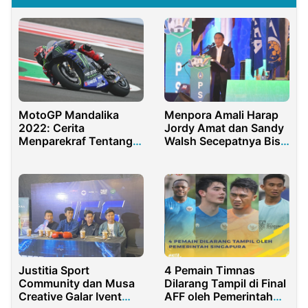
Menpora Amali Harap
MotoGP Mandalika
Jordy Amat dan Sandy
2022: Cerita
Walsh Secepatnya Bisa
Menparekraf Tentang
Bermain untuk Timnas
Hujan sesaat Mau
Mulai Race
Justitia Sport
4 Pemain Timnas
Community dan Musa
Dilarang Tampil di Final
Creative Galar Ivent
AFF oleh Pemerintah