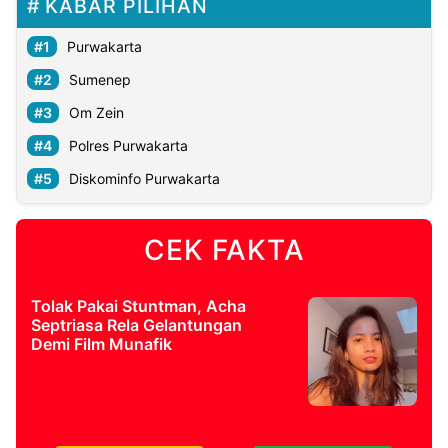
KABAR PILIHAN
Purwakarta
Sumenep
Om Zein
Polres Purwakarta
Diskominfo Purwakarta
CEK FAKTA
Tolak Pakai Stuntman, Acha
Septriasa Rela Gelantungan
Demi Film Munafik