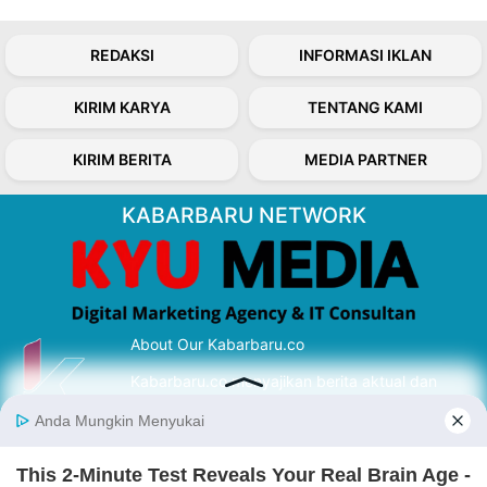
REDAKSI
INFORMASI IKLAN
KIRIM KARYA
TENTANG KAMI
KIRIM BERITA
MEDIA PARTNER
KABARBARU NETWORK
About Our Kabarbaru.co
Kabarbaru.co menyajikan berita aktual dan
inspiratif dari sudut pandang berbaik sangka
serta terverifikasi dari sumber yang tepat.
Follow Kabarbaru