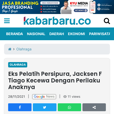
BERANDA
NASIONAL
DAERAH
EKONOMI
PARIWISATA
Informasi
KabarbaruTV
Kirim
Tentang
Olahraga
Iklan
Berita
Kami
OLAHRAGA
Berita
Eks Pelatih Persipura, Jacksen F
Nasional
International
Olahraga
Entertainment
Daerah
Pariwisata
Kuliner
Kolom
Tiago Kecewa Dengan Perilaku
Anaknya
Network
28/11/2021
|
|
11
views
PT
TREETAN