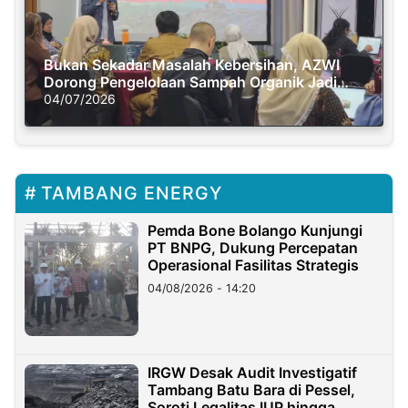
Bukan Sekadar Masalah Kebersihan, AZWI
Dorong Pengelolaan Sampah Organik Jadi
Solusi Krisis Iklim
04/07/2026
TAMBANG ENERGY
Pemda Bone Bolango Kunjungi
PT BNPG, Dukung Percepatan
Operasional Fasilitas Strategis
04/08/2026 - 14:20
IRGW Desak Audit Investigatif
Tambang Batu Bara di Pessel,
Soroti Legalitas IUP hingga