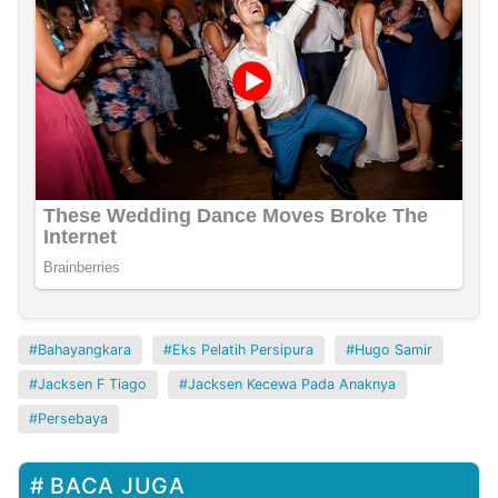
Bahayangkara
Eks Pelatih Persipura
Hugo Samir
Jacksen F Tiago
Jacksen Kecewa Pada Anaknya
Persebaya
BACA JUGA