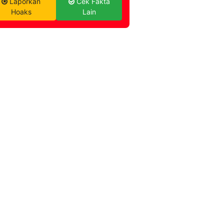
Laporkan
Cek Fakta
Hoaks
Lain