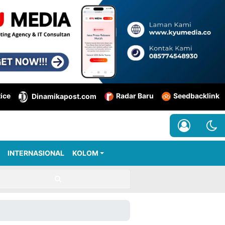
tice
Radar Baru
Seedbacklink
Dinamikapost.com
INTERNASIONAL
KOLOM