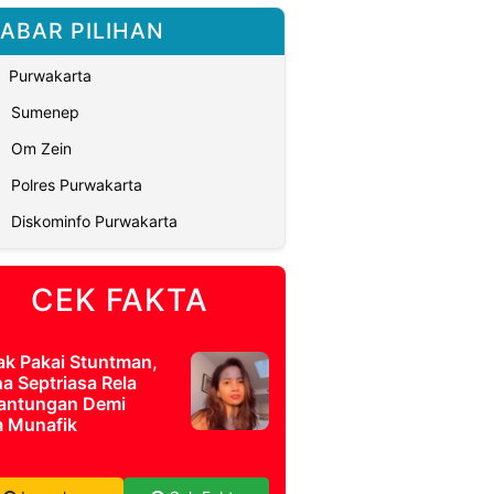
ABAR PILIHAN
Purwakarta
Sumenep
Om Zein
Polres Purwakarta
Diskominfo Purwakarta
CEK FAKTA
ak Pakai Stuntman,
a Septriasa Rela
antungan Demi
m Munafik