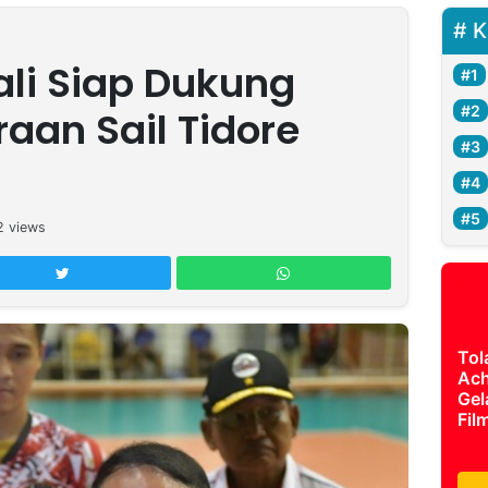
K
li Siap Dukung
aan Sail Tidore
2
views
Tol
Ach
Gel
Fil