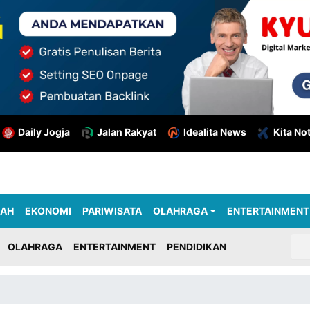
Daily Jogja
Jalan Rakyat
Idealita News
Kita No
RAH
EKONOMI
PARIWISATA
OLAHRAGA
ENTERTAINMENT
OLAHRAGA
ENTERTAINMENT
PENDIDIKAN