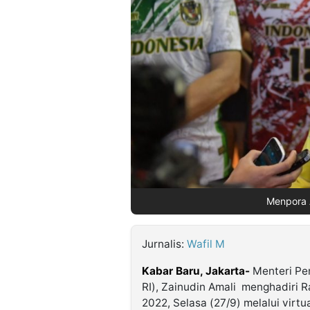
©
Kabarbaru.co
-
2026
PT.
Kabarbaru
Media
Holding
Menpora A
Jurnalis:
Wafil M
Kabar Baru, Jakarta-
Menteri Pe
RI), Zainudin Amali menghadiri R
2022, Selasa (27/9) melalui virtu