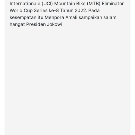
Internationale (UCI) Mountain Bike (MTB) Eliminator
World Cup Series ke-8 Tahun 2022. Pada
©
kesempatan itu Menpora Amali sampaikan salam
Kabarbaru.co
-
hangat Presiden Jokowi.
2026
PT.
Kabarbaru
Media
Holding