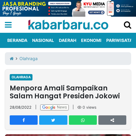
BERANDA
NASIONAL
DAERAH
EKONOMI
PARIWISATA
Informasi
KabarbaruTV
Kirim
Tentang
Olahraga
Iklan
Berita
Kami
OLAHRAGA
Berita
Menpora Amali Sampaikan
Nasional
International
Olahraga
Entertainment
Daerah
Pariwisata
Kuliner
Kolom
Salam Hangat Presiden Jokowi
28/08/2022
|
|
0
views
Network
PT
TREETAN