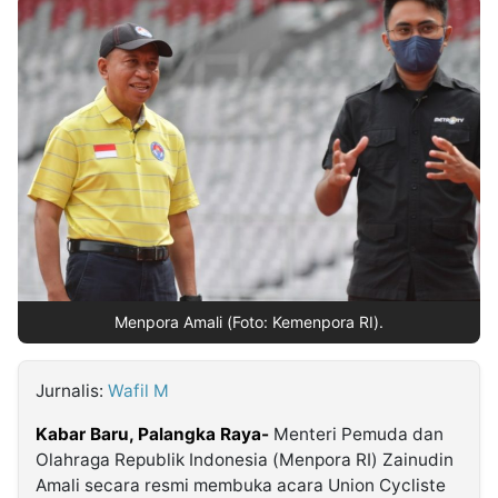
MULTIMEDIA
INDONESIA
Partner
Insight
Suara
Lens
Daily
Jalan
Idealita
Kita
Dinamikapost.com
Radar
Seedbacklink
NTB
Time
IDN
Jogja
Rakyat
News
Notice
Baru
Follow
Kabarbaru
Menpora Amali (Foto: Kemenpora RI).
Jurnalis:
Wafil M
Kabar Baru, Palangka Raya-
Menteri Pemuda dan
Olahraga Republik Indonesia (Menpora RI) Zainudin
Amali secara resmi membuka acara Union Cycliste