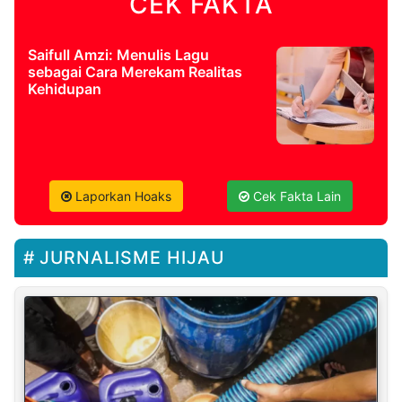
CEK FAKTA
Saifull Amzi: Menulis Lagu
sebagai Cara Merekam Realitas
Kehidupan
Laporkan Hoaks
Cek Fakta Lain
JURNALISME HIJAU