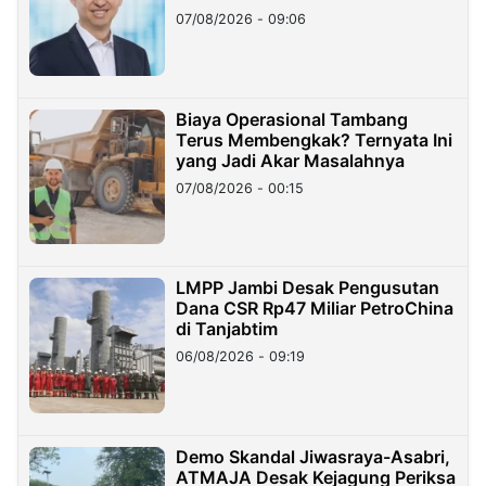
Hilangnya Dana Nasabah Rp2,58
07/08/2026 - 09:06
Miliar
Biaya Operasional Tambang
Terus Membengkak? Ternyata Ini
yang Jadi Akar Masalahnya
07/08/2026 - 00:15
LMPP Jambi Desak Pengusutan
Dana CSR Rp47 Miliar PetroChina
di Tanjabtim
06/08/2026 - 09:19
Demo Skandal Jiwasraya-Asabri,
ATMAJA Desak Kejagung Periksa