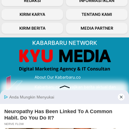
REDAKSI
INFORMASI IKLAN
KIRIM KARYA
TENTANG KAMI
KIRIM BERITA
MEDIA PARTNER
KABARBARU NETWORK
About Our Kabarbaru.co
Kabarbaru.co menyajikan berita aktual dan
inspiratif dari sudut pandang berbaik sangka
serta terverifikasi dari sumber yang tepat.
Follow Kabarbaru