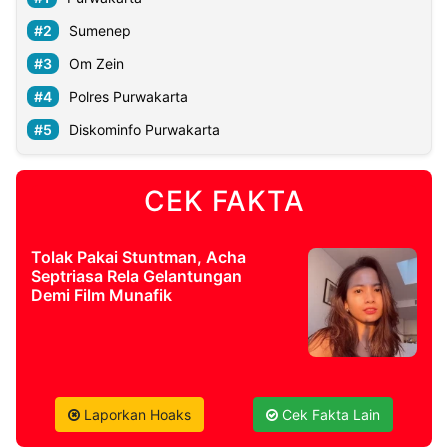
Sumenep
Om Zein
Polres Purwakarta
Diskominfo Purwakarta
CEK FAKTA
Tolak Pakai Stuntman, Acha
Septriasa Rela Gelantungan
Demi Film Munafik
Laporkan Hoaks
Cek Fakta Lain