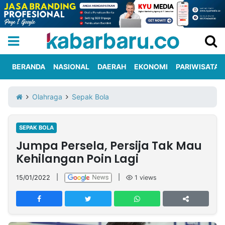
BERANDA
NASIONAL
DAERAH
EKONOMI
PARIWISATA
Informasi
KabarbaruTV
Kirim
Tentang
Olahraga
Sepak Bola
Iklan
Berita
Kami
SEPAK BOLA
Berita
Jumpa Persela, Persija Tak Mau
Nasional
International
Olahraga
Entertainment
Daerah
Pariwisata
Kuliner
Kolom
Kehilangan Poin Lagi
15/01/2022
|
|
1
views
Network
PT
TREETAN