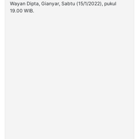
Wayan Dipta, Gianyar, Sabtu (15/1/2022), pukul
19.00 WIB.
©
Kabarbaru.co
-
2026
PT.
Kabarbaru
Media
Holding