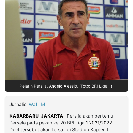
MULTIMEDIA
INDONESIA
Partner
Insight
Suara
Lens
Daily
Jalan
Idealita
Kita
Dinamikapost.com
Radar
Seedbacklink
NTB
Time
IDN
Jogja
Rakyat
News
Notice
Baru
Follow
Kabarbaru
Pelatih Persija, Angelo Alessio. (Foto: BRI Liga 1).
Jurnalis:
Wafil M
KABARBARU
,
JAKARTA
– Persija akan bertemu
Persela pada pekan ke-20 BRI Liga
1 2021/2022
.
Duel tersebut akan tersaji di Stadion Kapten I