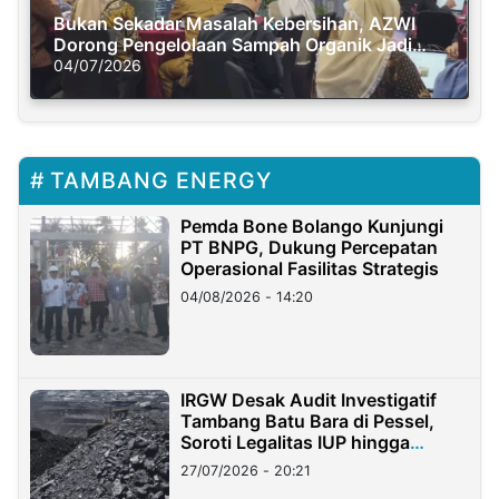
Bukan Sekadar Masalah Kebersihan, AZWI
Dorong Pengelolaan Sampah Organik Jadi
Solusi Krisis Iklim
04/07/2026
TAMBANG ENERGY
Pemda Bone Bolango Kunjungi
PT BNPG, Dukung Percepatan
Operasional Fasilitas Strategis
04/08/2026 - 14:20
IRGW Desak Audit Investigatif
Tambang Batu Bara di Pessel,
Soroti Legalitas IUP hingga
Stockpile
27/07/2026 - 20:21