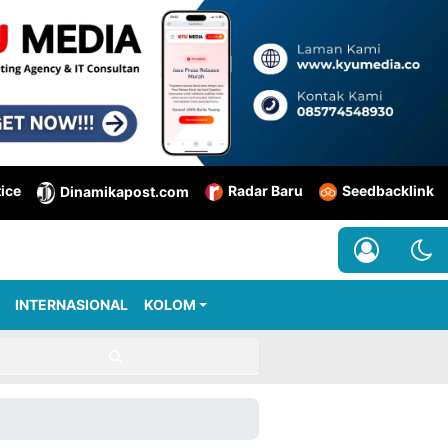
tice
Radar Baru
Seedbacklink
Dinamikapost.com
INTERNASIONAL
KOLOM