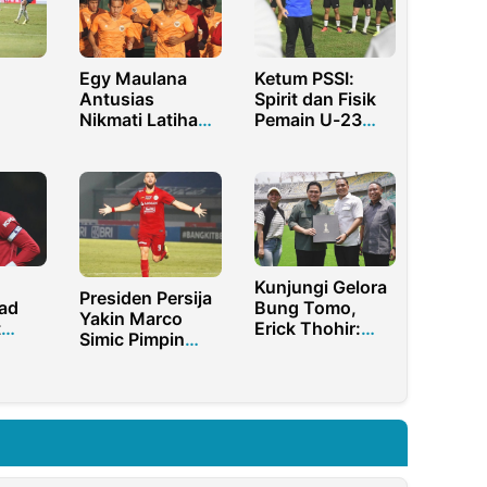
Egy Maulana
Ketum PSSI:
Antusias
Spirit dan Fisik
Nikmati Latihan
Pemain U-23
di Turki
Harus Sama
Lolos
dengan Senior
si
2023
Kunjungi Gelora
Presiden Persija
ad
Bung Tomo,
Yakin Marco
t
Erick Thohir:
Simic Pimpin
i
Stadion Terbaik
Kemenangan
di Indonesia
Bagi Klub
Jakarta