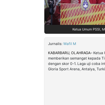
©
Kabarbaru.co
-
2026
Ketua Umum PSSI, Mo
PT.
Kabarbaru
Media
Jurnalis:
Wafil M
Holding
KABARBARU
,
OLAHRAGA
– Ketua
memberikan semangat kepada Tim
dengan skor 0-1. Laga uji coba i
Gloria Sport Arena, Antalya, Turk