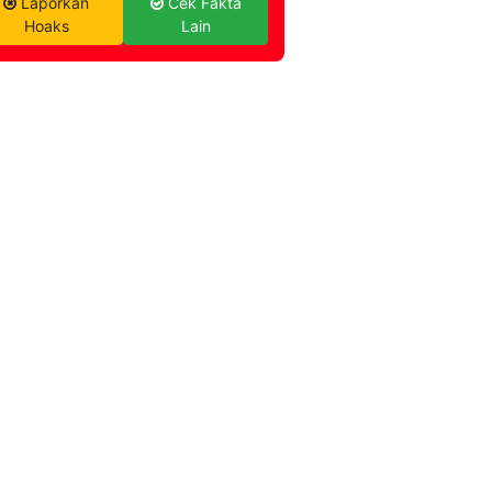
Laporkan
Cek Fakta
Hoaks
Lain