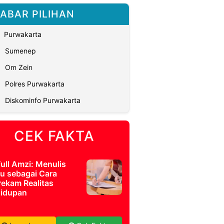
ABAR PILIHAN
Purwakarta
Sumenep
Om Zein
Polres Purwakarta
Diskominfo Purwakarta
CEK FAKTA
full Amzi: Menulis
u sebagai Cara
ekam Realitas
idupan