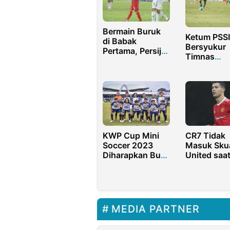
Bermain Buruk
Ketum PSSI
di Babak
Bersyukur
Pertama, Persija
Timnas
Tunduk atas Bali
Indonesia 
United
ke Kualifika
Piala Asia 
KWP Cup Mini
CR7 Tidak
Soccer 2023
Masuk Sku
Diharapkan Buat
United saa
Wartawan
Menghadap
Parlemen
Man City
Semakin
Kompak
MEDIA PARTNER