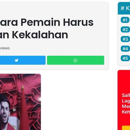
K
Para Pemain Harus
an Kekalahan
views
Sai
Lag
Mer
Keh