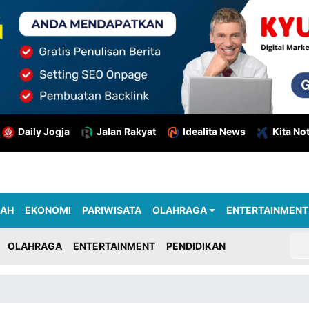
Daily Jogja
Jalan Rakyat
Idealita News
Kita No
RAH
EKONOMI
PARIWISATA
OLAHRAGA
ENTERTAINMENT
OLAHRAGA
ENTERTAINMENT
PENDIDIKAN