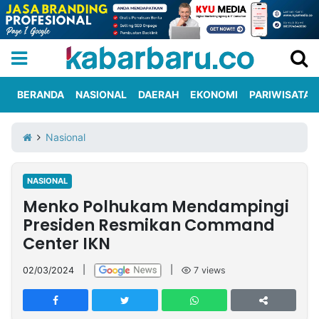
BERANDA
NASIONAL
DAERAH
EKONOMI
PARIWISATA
Informasi
KabarbaruTV
Kirim
Tentang
Nasional
Iklan
Berita
Kami
NASIONAL
Berita
Menko Polhukam Mendampingi
Nasional
International
Olahraga
Entertainment
Daerah
Pariwisata
Kuliner
Kolom
Presiden Resmikan Command
Center IKN
Network
02/03/2024
|
|
7
views
PT
TREETAN