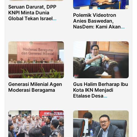
Seruan Darurat, DPP
KNPI Minta Dunia
Polemik Videotron
Global Tekan Israel
Anies Baswedan,
Bebaskan Relawan
NasDem: Kami Akan
Madleen
Terus Bergerilya
Generasi Milenial Agen
Gus Halim Berharap Ibu
Moderasi Beragama
Kota IKN Menjadi
Etalase Desa
Nusantara