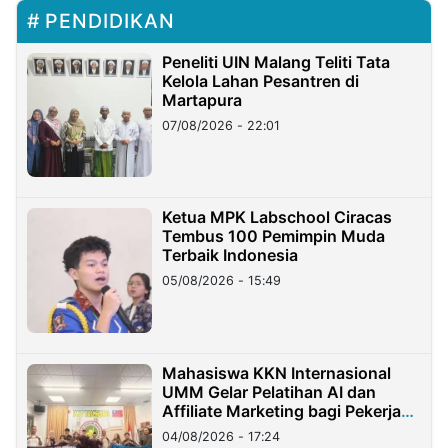
PENDIDIKAN
Peneliti UIN Malang Teliti Tata
Kelola Lahan Pesantren di
Martapura
07/08/2026 - 22:01
Ketua MPK Labschool Ciracas
Tembus 100 Pemimpin Muda
Terbaik Indonesia
05/08/2026 - 15:49
Mahasiswa KKN Internasional
UMM Gelar Pelatihan AI dan
Affiliate Marketing bagi Pekerja
Migran Indonesia di Taiwan
04/08/2026 - 17:24