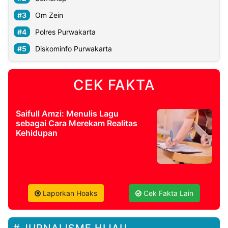
Om Zein
Polres Purwakarta
Diskominfo Purwakarta
CEK FAKTA
Saifull Amzi: Menulis Lagu
sebagai Cara Merekam Realitas
Kehidupan
Laporkan Hoaks
Cek Fakta Lain