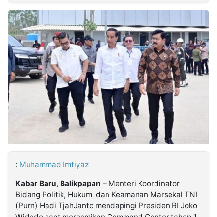
MULTIMEDIA
INDONESIA
Partner
Insight
Suara
Lens
Daily
Jalan
Idealita
Kita
Dinamikapost.com
Radar
Seedbacklink
NTB
Time
IDN
Jogja
Rakyat
News
Notice
Baru
Follow
Kabarbaru
:
Muhammad Imtiyaz
Kabar Baru, Balikpapan
– Menteri Koordinator
Bidang Politik, Hukum, dan Keamanan Marsekal TNI
(Purn) Hadi TjahJanto mendapingi Presiden RI Joko
Widodo saat meresmikan Command Center tahap 1