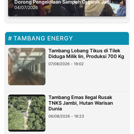
Dorong Pengelolaan Sampah Organik Jadi
Solusi Krisis Iklim
04/07/2026
TAMBANG ENERGY
Tambang Lobang Tikus di Tilek
Diduga Milik Iin, Produksi 700 Kg
07/08/2026 - 19:02
Tambang Emas Ilegal Rusak
TNKS Jambi, Hutan Warisan
Dunia
06/08/2026 - 16:23