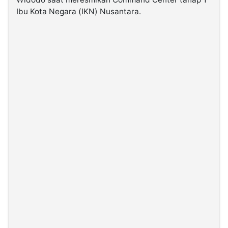
Ibu Kota Negara (IKN) Nusantara.
©
Kabarbaru.co
-
2026
PT.
Kabarbaru
Media
Holding