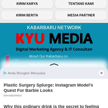
KIRIM KARYA
TENTANG KAMI
KIRIM BERITA
MEDIA PARTNER
KABARBARU NETWORK
About Our Kabarbaru.co
Kabarbaru.co menyajikan berita aktual dan
inspiratif dari sudut pandang berbaik sangka
serta terverifikasi dari sumber yang tepat.
Follow Kabarbaru