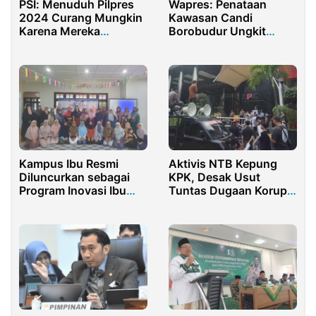
PSI: Menuduh Pilpres
Wapres: Penataan
2024 Curang Mungkin
Kawasan Candi
Karena Mereka
Borobudur Ungkit
Terbiasa Begitu
Ekonomi Masyarakat
Kampus Ibu Resmi
Aktivis NTB Kepung
Diluncurkan sebagai
KPK, Desak Usut
Program Inovasi Ibu
Tuntas Dugaan Korupsi
Profesional
Sekda Lombok Timur