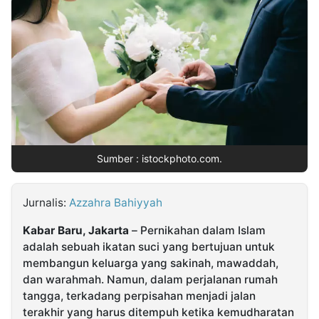
MULTIMEDIA
INDONESIA
Partner
Insight
Suara
Lens
Daily
Jalan
Idealita
Kita
Radar
Seedbacklink
NTB
Time
IDN
Jogja
Rakyat
News
Notice
Baru
Follow
Sumber : istockphoto.com.
Kabarbaru
Jurnalis:
Azzahra Bahiyyah
Kabar Baru, Jakarta
– Pernikahan dalam Islam
adalah sebuah ikatan suci yang bertujuan untuk
membangun keluarga yang sakinah, mawaddah,
dan warahmah. Namun, dalam perjalanan rumah
tangga, terkadang perpisahan menjadi jalan
terakhir yang harus ditempuh ketika kemudharatan