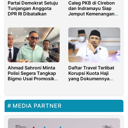
Partai Demokrat Setuju
Caleg PKB di Cirebon
Tunjangan Anggota
dan Indramayu Siap
DPR RI Dibatalkan
Jemput Kemenangan
dan Berkomitmen
Membesarkan NU
Ahmad Sahroni Minta
Daftar Travel Terlibat
Polisi Segera Tangkap
Korupsi Kuota Haji
Bigmo Usai Promosikan
yang Dokumennya
Vape ke Anak
Dibakar di Kantor
Maktour
MEDIA PARTNER