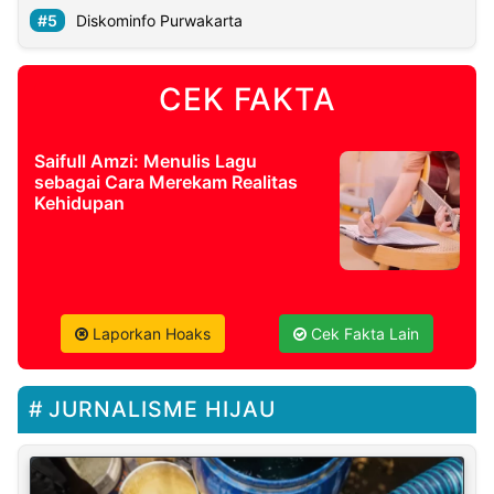
Diskominfo Purwakarta
CEK FAKTA
Saifull Amzi: Menulis Lagu
sebagai Cara Merekam Realitas
Kehidupan
Laporkan Hoaks
Cek Fakta Lain
JURNALISME HIJAU