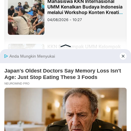
Mahasiswa KKN Internasional
UMM Kenalkan Budaya Indonesia
melalui Workshop Konten Kreatif
di Taiwan
04/08/2026 - 10:27
KKN Berdampak UMM Kelompok
167 Jalin Kolaborasi dengan SDN
1 Karangrejo
02/08/2026 - 19:20
KOLOM
Yang Mahal Bukan Suara Rakyat
29/07/2026 - 00:37