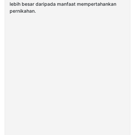
lebih besar daripada manfaat mempertahankan
pernikahan.
©
Kabarbaru.co
-
2026
PT.
Kabarbaru
Media
Holding