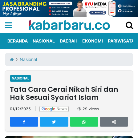
BERANDA
NASIONAL
DAERAH
EKONOMI
PARIWISATA
Informasi
KabarbaruTV
Kirim
Tentang
Nasional
Iklan
Berita
Kami
NASIONAL
Berita
Tata Cara Cerai Nikah Siri dan
Nasional
International
Olahraga
Entertainment
Daerah
Pariwisata
Kuliner
Kolom
Hak Sesuai Syariat Islam
01/12/2025
|
|
29
views
Network
PT
TREETAN