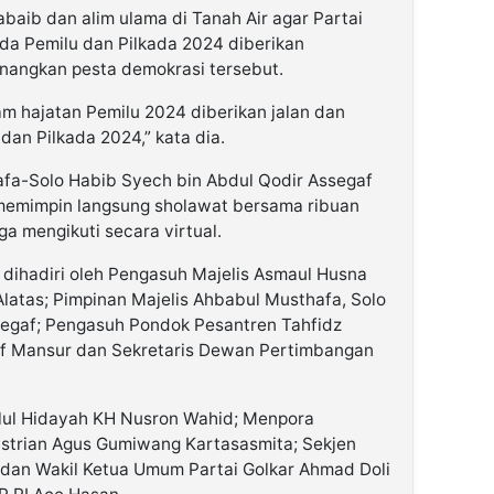
abaib dan alim ulama di Tanah Air agar Partai
a Pemilu dan Pilkada 2024 diberikan
nangkan pesta demokrasi tersebut.
m hajatan Pemilu 2024 diberikan jalan dan
dan Pilkada 2024,” kata dia.
afa-Solo Habib Syech bin Abdul Qodir Assegaf
 memimpin langsung sholawat bersama ribuan
a mengikuti secara virtual.
ga dihadiri oleh Pengasuh Majelis Asmaul Husna
Alatas; Pimpinan Majelis Ahbabul Musthafa, Solo
segaf; Pengasuh Pondok Pesantren Tahfidz
f Mansur dan Sekretaris Dewan Pertimbangan
hlul Hidayah KH Nusron Wahid; Menpora
ustrian Agus Gumiwang Kartasasmita; Sekjen
; dan Wakil Ketua Umum Partai Golkar Ahmad Doli