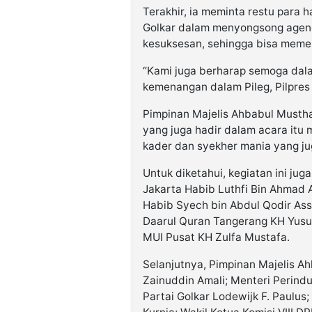
Terakhir, ia meminta restu para h
Golkar dalam menyongsong agend
kesuksesan, sehingga bisa meme
“Kami juga berharap semoga dala
kemenangan dalam Pileg, Pilpres 
Pimpinan Majelis Ahbabul Musth
yang juga hadir dalam acara itu
kader dan syekher mania yang jug
Untuk diketahui, kegiatan ini ju
Jakarta Habib Luthfi Bin Ahmad 
Habib Syech bin Abdul Qodir As
Daarul Quran Tangerang KH Yusu
MUI Pusat KH Zulfa Mustafa.
Selanjutnya, Pimpinan Majelis A
Zainuddin Amali; Menteri Perind
Partai Golkar Lodewijk F. Paulus