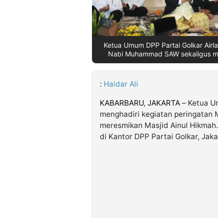
©
Kabarbaru.co
-
Ketua Umum DPP Partai Golkar Airla
2026
Nabi Muhammad SAW sekaligus mer
PT.
Kabarbaru
:
Haidar Ali
Media
Holding
KABARBARU
,
JAKARTA
– Ketua U
menghadiri kegiatan peringatan
meresmikan Masjid Ainul Hikmah. 
di Kantor DPP Partai Golkar, Jak