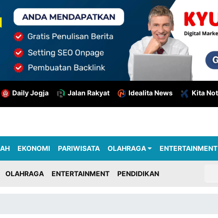
Daily Jogja
Jalan Rakyat
Idealita News
Kita Not
RAH
EKONOMI
PARIWISATA
OLAHRAGA
ENTERTAINMENT
OLAHRAGA
ENTERTAINMENT
PENDIDIKAN