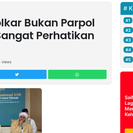
K
olkar Bukan Parpol
angat Perhatikan
8
views
Sai
Lag
Mer
Keh