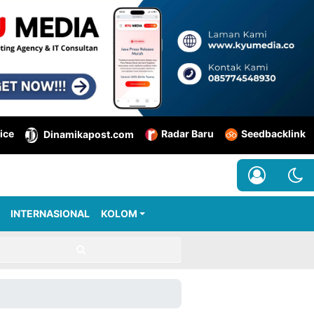
ice
Radar Baru
Seedbacklink
Dinamikapost.com
INTERNASIONAL
KOLOM