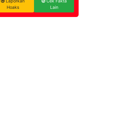
Laporkan
Cek Fakta
Hoaks
Lain