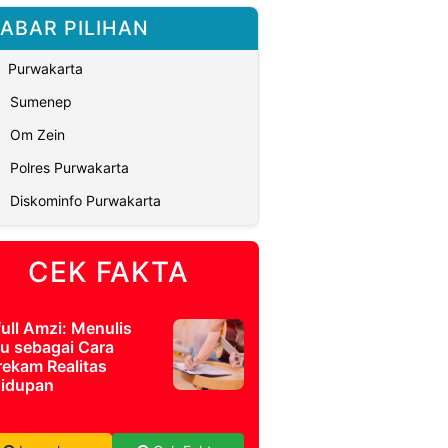
ABAR PILIHAN
Purwakarta
Sumenep
Om Zein
Polres Purwakarta
Diskominfo Purwakarta
CEK FAKTA
full Amzi: Menulis
u sebagai Cara
ekam Realitas
idupan