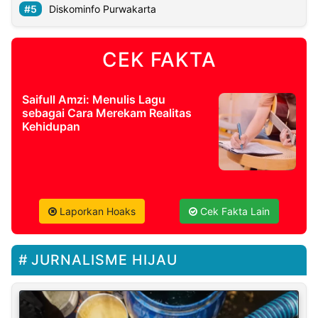
Diskominfo Purwakarta
CEK FAKTA
Saifull Amzi: Menulis Lagu
sebagai Cara Merekam Realitas
Kehidupan
Laporkan Hoaks
Cek Fakta Lain
JURNALISME HIJAU