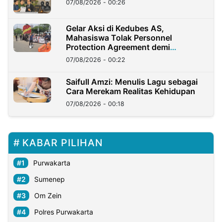
07/08/2026 - 00:26
Gelar Aksi di Kedubes AS,
Mahasiswa Tolak Personnel
Protection Agreement demi
Kedaulatan Negara
07/08/2026 - 00:22
Saifull Amzi: Menulis Lagu sebagai
Cara Merekam Realitas Kehidupan
07/08/2026 - 00:18
KABAR PILIHAN
Purwakarta
Sumenep
Om Zein
Polres Purwakarta