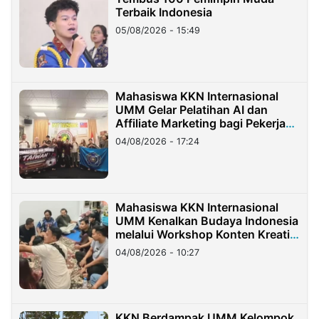
Terbaik Indonesia
05/08/2026 - 15:49
Mahasiswa KKN Internasional
UMM Gelar Pelatihan AI dan
Affiliate Marketing bagi Pekerja
Migran Indonesia di Taiwan
04/08/2026 - 17:24
Mahasiswa KKN Internasional
UMM Kenalkan Budaya Indonesia
melalui Workshop Konten Kreatif
di Taiwan
04/08/2026 - 10:27
KKN Berdampak UMM Kelompok