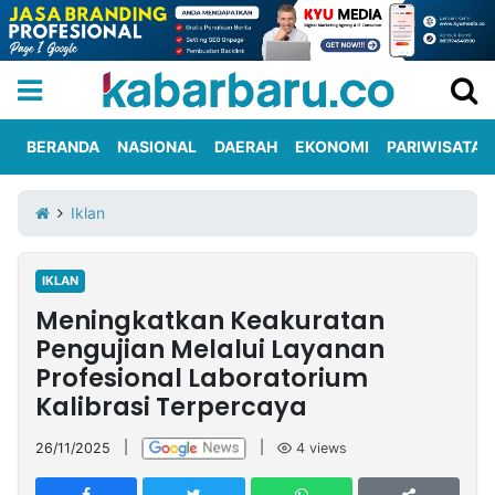
BERANDA
NASIONAL
DAERAH
EKONOMI
PARIWISATA
Informasi
KabarbaruTV
Kirim
Tentang
Iklan
Iklan
Berita
Kami
IKLAN
Berita
Meningkatkan Keakuratan
Nasional
International
Olahraga
Entertainment
Daerah
Pariwisata
Kuliner
Kolom
Pengujian Melalui Layanan
Profesional Laboratorium
Kalibrasi Terpercaya
Network
26/11/2025
|
|
4
views
PT
TREETAN