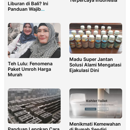
Terpercaya Indonesia
Liburan di Bali? Ini
Panduan Wajib
Sebelum Kamu Duduk
di Kursi Tato
Madu Super Jantan
Teh Lulu: Fenomena
Solusi Alami Mengatasi
Paket Umroh Harga
Ejakulasi Dini
Murah
Menikmati Kemewahan
Panduan Lengkap Cara
di Rumah Sendiri