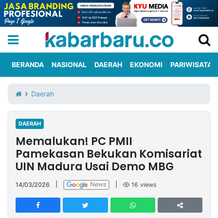
BERANDA
NASIONAL
DAERAH
EKONOMI
PARIWISATA
Informasi
KabarbaruTV
Kirim
Tentang
Daerah
Iklan
Berita
Kami
DAERAH
Berita
Memalukan! PC PMII
Nasional
International
Olahraga
Entertainment
Daerah
Pariwisata
Kuliner
Kolom
Pamekasan Bekukan Komisariat
UIN Madura Usai Demo MBG
Network
14/03/2026
|
|
16
views
PT
TREETAN