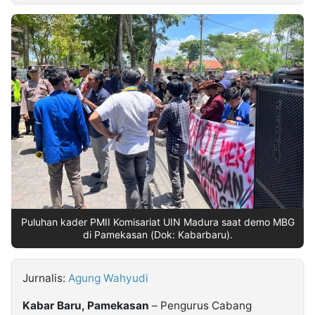
MULTIMEDIA
INDONESIA
Partner
Insight
Suara
Lens
Daily
Jalan
Idealita
Kita
Dinamikapost.com
Radar
Seedbacklink
NTB
Time
IDN
Jogja
Rakyat
News
Notice
Baru
Follow
Kabarbaru
Puluhan kader PMII Komisariat UIN Madura saat demo MBG
di Pamekasan (Dok: Kabarbaru).
Jurnalis:
Agung Wahyudi
Kabar Baru, Pamekasan
– Pengurus Cabang