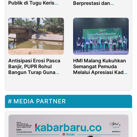
Publik di Tugu Keris
Berprestasi dan
Pragaan dan Pelabuhan
Berwawasan Luas
Pasongsongan
Antisipasi Erosi Pasca
HMI Malang Kukuhkan
Banjir, PUPR Rohul
Semangat Pemuda
Bangun Turap Guna
Melalui Apresiasi Kader
Menambah Beban ABT
Berprestasi
Jembatan Sei Tapung
MEDIA PARTNER