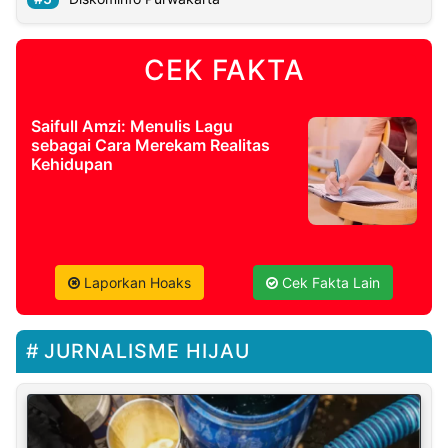
CEK FAKTA
Saifull Amzi: Menulis Lagu
sebagai Cara Merekam Realitas
Kehidupan
Laporkan Hoaks
Cek Fakta Lain
JURNALISME HIJAU