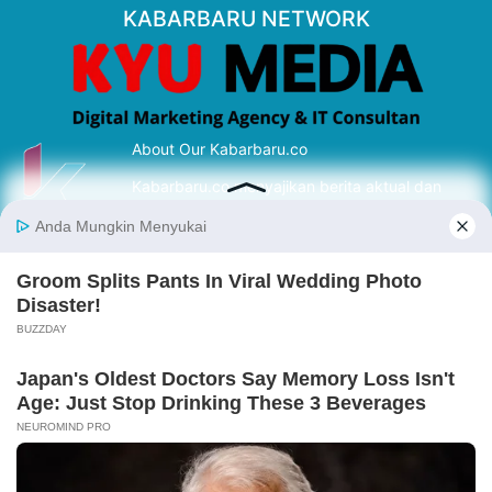
KABARBARU NETWORK
About Our Kabarbaru.co
Kabarbaru.co menyajikan berita aktual dan
inspiratif dari sudut pandang berbaik sangka
serta terverifikasi dari sumber yang tepat.
Follow Kabarbaru
Kabarbaru.co
Copyright © 2026. All rights reserved