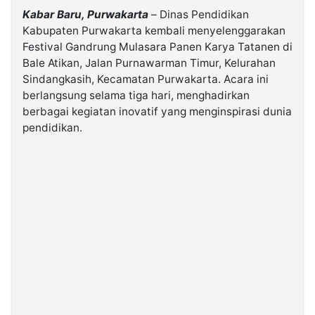
Kabar Baru, Purwakarta
– Dinas Pendidikan
Kabupaten Purwakarta kembali menyelenggarakan
©
Kabarbaru.co
Festival Gandrung Mulasara Panen Karya Tatanen di
-
2026
Bale Atikan, Jalan Purnawarman Timur, Kelurahan
Sindangkasih, Kecamatan Purwakarta. Acara ini
berlangsung selama tiga hari, menghadirkan
PT.
Kabarbaru
berbagai kegiatan inovatif yang menginspirasi dunia
Media
pendidikan.
Holding