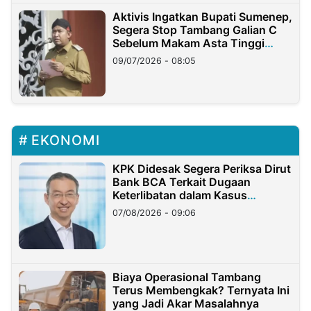
Aktivis Ingatkan Bupati Sumenep,
Segera Stop Tambang Galian C
Sebelum Makam Asta Tinggi
Longsor
09/07/2026 - 08:05
EKONOMI
KPK Didesak Segera Periksa Dirut
Bank BCA Terkait Dugaan
Keterlibatan dalam Kasus
Hilangnya Dana Nasabah Rp2,58
07/08/2026 - 09:06
Miliar
Biaya Operasional Tambang
Terus Membengkak? Ternyata Ini
yang Jadi Akar Masalahnya