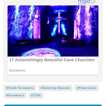
Disdik Purwakarta
Gandrung Mulasara
Panen karya
Purwakarta
TDBA