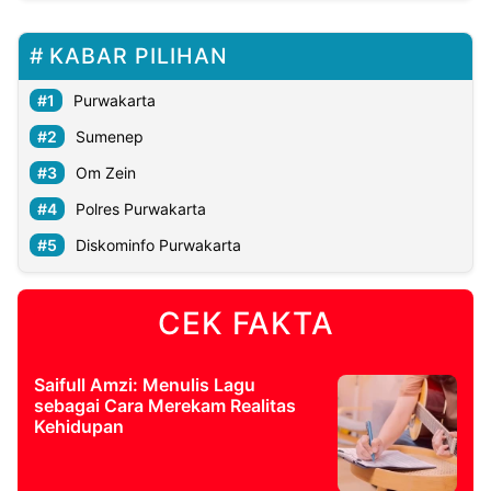
KABAR PILIHAN
Purwakarta
Sumenep
Om Zein
Polres Purwakarta
Diskominfo Purwakarta
CEK FAKTA
Saifull Amzi: Menulis Lagu
sebagai Cara Merekam Realitas
Kehidupan