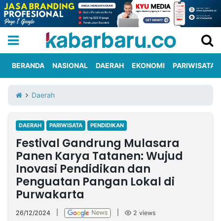
BERANDA
NASIONAL
DAERAH
EKONOMI
PARIWISATA
Informasi
KabarbaruTV
Kirim
Tentang
Daerah
Iklan
Berita
Kami
DAERAH
PARIWISATA
PENDIDIKAN
Berita
Festival Gandrung Mulasara
Nasional
International
Olahraga
Entertainment
Daerah
Pariwisata
Kuliner
Kolom
Panen Karya Tatanen: Wujud
Inovasi Pendidikan dan
Penguatan Pangan Lokal di
Network
Purwakarta
PT
TREETAN
26/12/2024
|
|
2
views