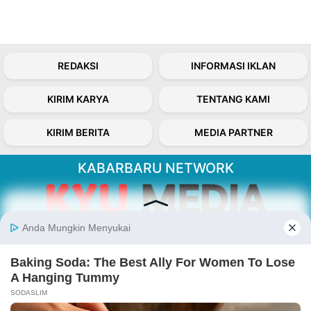
REDAKSI
INFORMASI IKLAN
KIRIM KARYA
TENTANG KAMI
KIRIM BERITA
MEDIA PARTNER
KABARBARU NETWORK
About Our Kabarbaru.co
Kabarbaru.co menyajikan berita aktual dan
inspiratif dari sudut pandang berbaik sangka
serta terverifikasi dari sumber yang tepat.