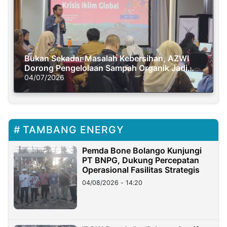
Bukan Sekadar Masalah Kebersihan, AZWI
Dorong Pengelolaan Sampah Organik Jadi
Solusi Krisis Iklim
04/07/2026
TAMBANG ENERGY
Pemda Bone Bolango Kunjungi
PT BNPG, Dukung Percepatan
Operasional Fasilitas Strategis
04/08/2026 - 14:20