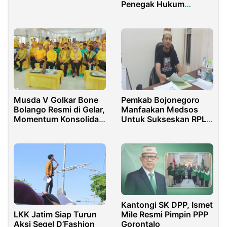
Penegak Hukum
Wahyudin Moridu dan
Selidiki Aset PT
Sikap BK DPRD
Rajawali Tanjungsari
Gorontalo
Enjiniring
Musda V Golkar Bone
Pemkab Bojonegoro
Bolango Resmi di Gelar,
Manfaakan Medsos
Momentum Konsolidasi
Untuk Sukseskan RPL
Partai
Desa
Kantongi SK DPP, Ismet
LKK Jatim Siap Turun
Mile Resmi Pimpin PPP
Aksi Segel D’Fashion
Gorontalo