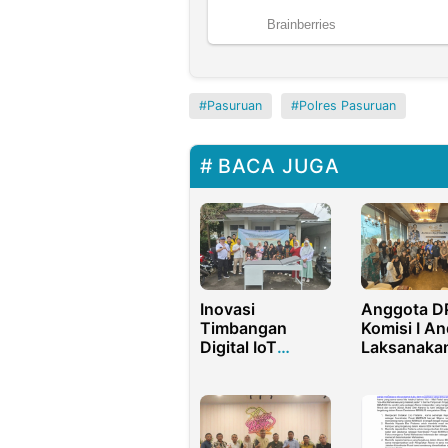
Pasuruan
Polres Pasuruan
BACA JUGA
Inovasi
Anggota DP
Timbangan
Komisi I An
Digital IoT
Laksanaka
Posyandu
Penyerapa
Nirwana Untuk
Aspirasi
Pencegahan
Stunting Anak