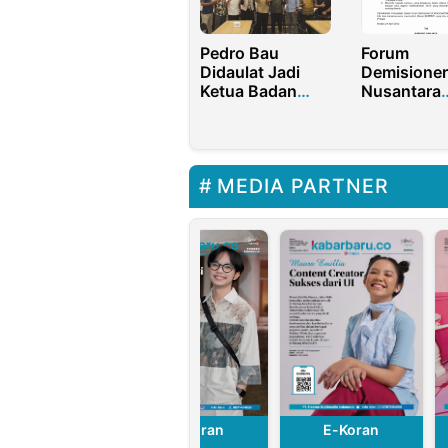
Pedro Bau
Forum
Didaulat Jadi
Demisione
Ketua Badan
Nusantara
Pengawas
Kecam
Koperasi GASS,
Berdirinya 
Ajak Sukseskan
Mahasiswa
Digitalisasi Desa
Indonesia
MEDIA PARTNER
Bone Bolango
E-Koran
E-Koran
E-Koran