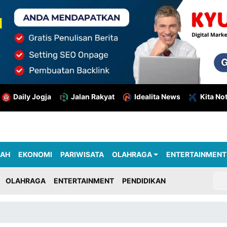
Daily Jogja
Jalan Rakyat
Idealita News
Kita No
RAH
EKONOMI
PARIWISATA
OLAHRAGA
ENTERTAINMENT
OLAHRAGA
ENTERTAINMENT
PENDIDIKAN