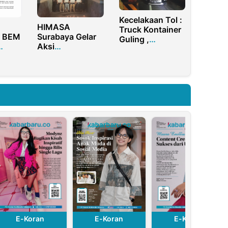
Kecelakaan Tol :
HIMASA
Truck Kontainer
r BEM
Surabaya Gelar
Guling ,
Aksi
Tewaskan Sopir
Kemanusiaan
Mobil (SUV)
Partai
atas Tragedi
Hyundai.
Konflik Pilkada
Sampang
E-Koran
E-Koran
E-Koran