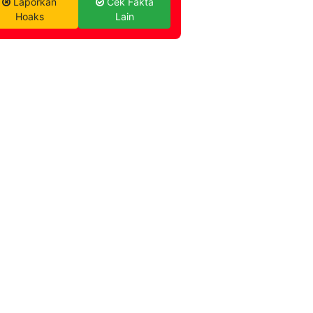
Laporkan
Cek Fakta
Hoaks
Lain