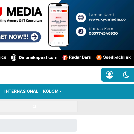
tice
Radar Baru
Seedbacklink
Dinamikapost.com
INTERNASIONAL
KOLOM