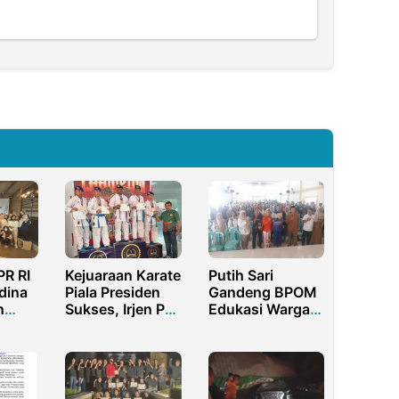
R RI
Kejuaraan Karate
Putih Sari
dina
Piala Presiden
Gandeng BPOM
n
Sukses, Irjen Pol
Edukasi Warga
n
Yassin Kosasih
Purwakarta soal
Beri Apresiasi
Keamanan
Produk