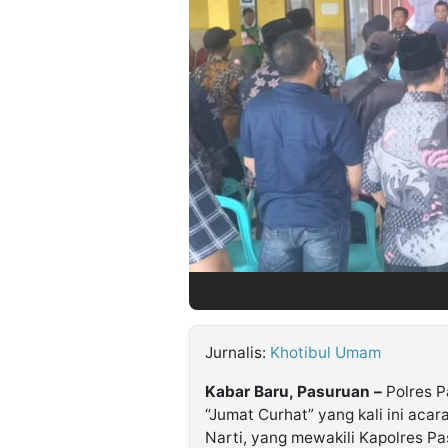
©
Kabarbaru.co
-
2026
PT.
Kabarbaru
Media
Holding
Jurnalis:
Khotibul Umam
Kabar Baru, Pasuruan –
Polres P
“Jumat Curhat” yang kali ini aca
Narti, yang mewakili Kapolres Pa