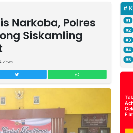
K
is Narkoba, Polres
ong Siskamling
t
4
views
Tol
Ach
Gel
Fil