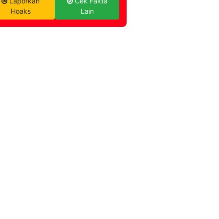
Laporkan
Cek Fakta
Hoaks
Lain