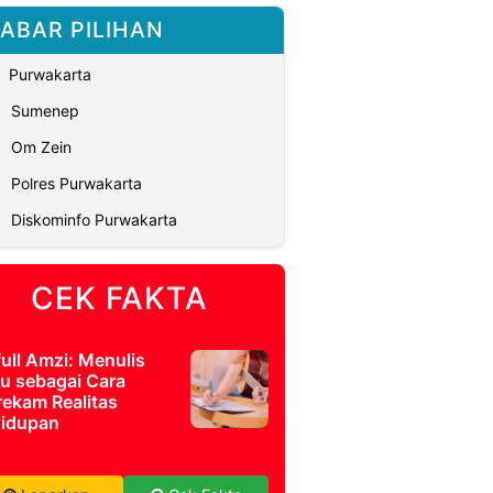
ABAR PILIHAN
Purwakarta
Sumenep
Om Zein
Polres Purwakarta
Diskominfo Purwakarta
CEK FAKTA
full Amzi: Menulis
u sebagai Cara
ekam Realitas
idupan