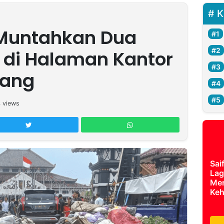
K
Muntahkan Dua
 di Halaman Kantor
lang
4
views
Sai
Lag
Mer
Keh