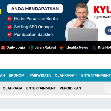
Daily Jogja
Jalan Rakyat
Idealita News
Kita No
RAH
EKONOMI
PARIWISATA
OLAHRAGA
ENTERTAINMENT
OLAHRAGA
ENTERTAINMENT
PENDIDIKAN