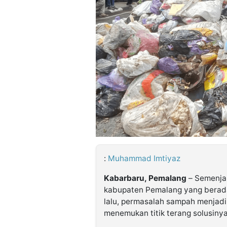
©
Kabarbaru.co
-
2026
PT.
Kabarbaru
Media
Holding
:
Muhammad Imtiyaz
Kabarbaru, Pemalang
– Semenja
kabupaten Pemalang yang berada
lalu, permasalah sampah menjadi
menemukan titik terang solusinya