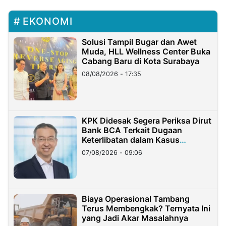
EKONOMI
Solusi Tampil Bugar dan Awet
Muda, HLL Wellness Center Buka
Cabang Baru di Kota Surabaya
08/08/2026 - 17:35
KPK Didesak Segera Periksa Dirut
Bank BCA Terkait Dugaan
Keterlibatan dalam Kasus
Hilangnya Dana Nasabah Rp2,58
07/08/2026 - 09:06
Miliar
Biaya Operasional Tambang
Terus Membengkak? Ternyata Ini
yang Jadi Akar Masalahnya