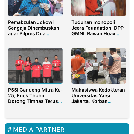
Pemakzulan Jokowi
Tuduhan monopoli
Sengaja Dihembuskan
Jeera Foundation, DPP
agar Pilpres Dua
GMNI: Rawan Hoax
Putaran
Tahun Politik
PSSI Gandeng Mitra Ke-
Mahasiswa Kedokteran
25, Erick Thohir:
Universitas Yarsi
Dorong Timnas Terus
Jakarta, Korban
Jaga Trust
Penganiayaan Malah
Ditetapkan Tersangka
MEDIA PARTNER