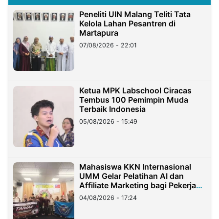
Peneliti UIN Malang Teliti Tata
Kelola Lahan Pesantren di
Martapura
07/08/2026 - 22:01
Ketua MPK Labschool Ciracas
Tembus 100 Pemimpin Muda
Terbaik Indonesia
05/08/2026 - 15:49
Mahasiswa KKN Internasional
UMM Gelar Pelatihan AI dan
Affiliate Marketing bagi Pekerja
Migran Indonesia di Taiwan
04/08/2026 - 17:24