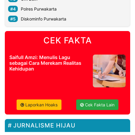
Polres Purwakarta
Diskominfo Purwakarta
CEK FAKTA
Saifull Amzi: Menulis Lagu
sebagai Cara Merekam Realitas
Kehidupan
Laporkan Hoaks
Cek Fakta Lain
JURNALISME HIJAU