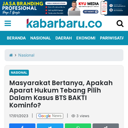
BERANDA
NASIONAL
DAERAH
EKONOMI
PARIWISATA
Informasi
KabarbaruTV
Kirim
Tentang
Nasional
Iklan
Berita
Kami
NASIONAL
Berita
Masyarakat Bertanya, Apakah
Nasional
International
Olahraga
Entertainment
Daerah
Pariwisata
Kuliner
Kolom
Aparat Hukum Tebang Pilih
Dalam Kasus BTS BAKTI
Kominfo?
Network
17/01/2023
|
|
3
views
PT
TREETAN