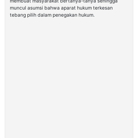
membuat masyarakat bertanya-tanya sehingga
muncul asumsi bahwa aparat hukum terkesan
tebang pilih dalam penegakan hukum.
©
Kabarbaru.co
-
2026
PT.
Kabarbaru
Media
Holding