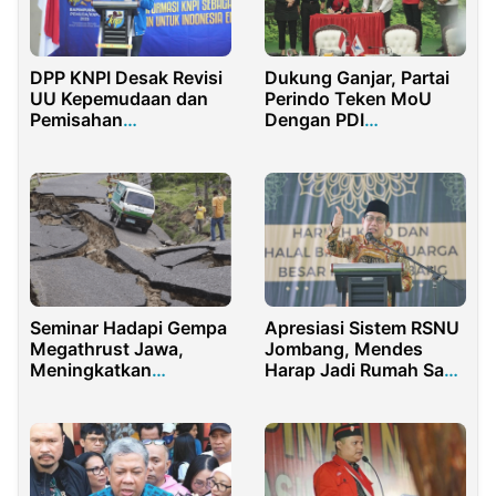
Dukung Ganjar, Partai
DPP KNPI Desak Revisi
Perindo Teken MoU
UU Kepemudaan dan
Dengan PDI
Pemisahan
Perjuangan
Kementerian Pemuda
dari Olahraga
Seminar Hadapi Gempa
Apresiasi Sistem RSNU
Megathrust Jawa,
Jombang, Mendes
Meningkatkan
Harap Jadi Rumah Sakit
Ketangguhan
yang Ecogreen
Masyarakat Perkotaan