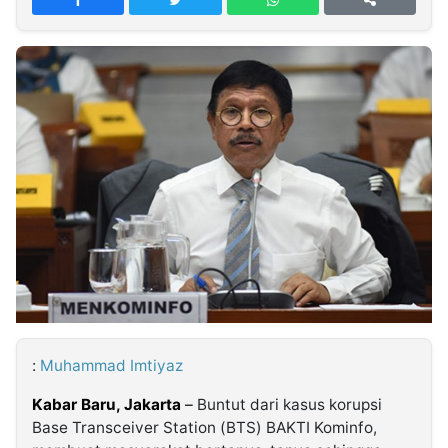
MULTIMEDIA
INDONESIA
Partner
Insight
Suara
Lens
Daily
Jalan
Idealita
Kita
Dinamikapost.com
Radar
Seedbacklink
NTB
Time
IDN
Jogja
Rakyat
News
Notice
Baru
Follow
Kabarbaru
:
Muhammad Imtiyaz
Kabar Baru, Jakarta
–
Buntut dari kasus korupsi
Base Transceiver Station (BTS) BAKTI Kominfo,